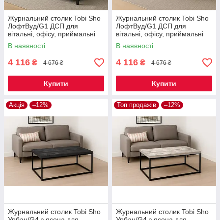
Журнальний столик Tobi Sho
Журнальний столик Tobi Sho
ЛофтВуд/G1 ДСП для
ЛофтВуд/G1 ДСП для
вітальні, офісу, приймальні
вітальні, офісу, приймальні
Дуб евок, 500х1140х470 мм
Вугільний камінь,
В наявності
В наявності
500х1140х470 мм
4 116
4 116
₴
₴
4 676 ₴
4 676 ₴
Купити
Купити
Акція
–12%
Топ продажів
–12%
Журнальний столик Tobi Sho
Журнальний столик Tobi Sho
Урбан/G4 з ясена для
Урбан/G4 з ясена для