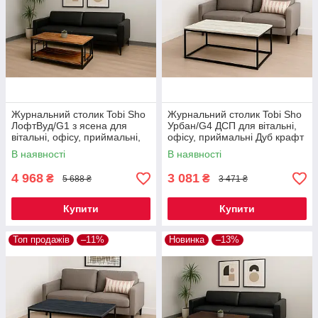
Журнальний столик Tobi Sho
Журнальний столик Tobi Sho
ЛофтВуд/G1 з ясена для
Урбан/G4 ДСП для вітальні,
вітальні, офісу, приймальні,
офісу, приймальні Дуб крафт
тераси Горіх, 500х1200х600
білий, 500х1140х470 мм
В наявності
В наявності
мм
4 968
3 081
₴
₴
5 688 ₴
3 471 ₴
Купити
Купити
Топ продажів
–11%
Новинка
–13%