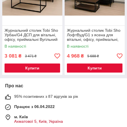
Журнальний столик Tobi Sho
Журнальний столик Tobi Sho
Урбан/G4 ДСП для вітальні,
ЛофтВуд/G1 з ясена для
офісу, приймальні Вугільний
вітальні, офісу, приймальні,
камінь, 500х1140х470 мм
тераси Палісандр,
В наявності
В наявності
500х1200х600 мм
3 081
4 968
₴
₴
3 471 ₴
5 688 ₴
Купити
Купити
Про нас
95% позитивних з 87 відгуків за рік
Працює з 06.04.2022
м. Київ
Ахматової 5, Київ, Україна