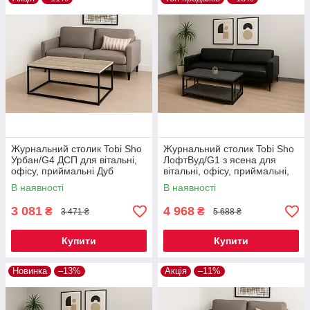
Журнальний столик Tobi Sho
Журнальний столик Tobi Sho
Урбан/G4 ДСП для вітальні,
ЛофтВуд/G1 з ясена для
офісу, приймальні Дуб
вітальні, офісу, приймальні,
сонома, 500х1140х470 мм
тераси Графіт, 500х1200х600
В наявності
В наявності
мм
3 081
4 968
₴
₴
3 471 ₴
5 688 ₴
Купити
Купити
Новинка
–13%
Акція
–11%