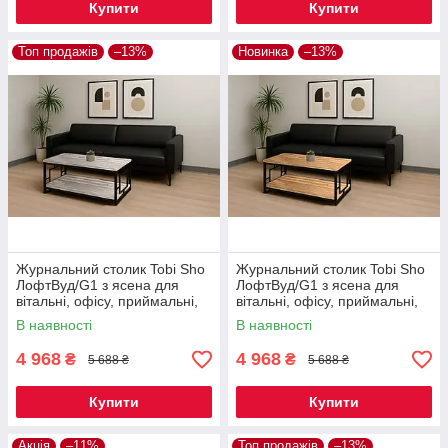
Купити
Купити
Топ продажів
–13%
Новинка
–13%
Журнальний столик Tobi Sho
Журнальний столик Tobi Sho
ЛофтВуд/G1 з ясена для
ЛофтВуд/G1 з ясена для
вітальні, офісу, приймальні,
вітальні, офісу, приймальні,
тераси Канадська сосна,
тераси Дуб, 500х1200х600
В наявності
В наявності
500х1200х600 мм
мм
4 968
4 968
₴
₴
5 688 ₴
5 688 ₴
Купити
Купити
Акція
–11%
Топ продажів
–13%