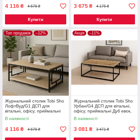
4 116
3 675
₴
₴
4 676 ₴
4 175 ₴
Купити
Купити
Топ продажів
–12%
Акція
–11%
Журнальний столик Tobi Sho
Журнальний столик Tobi Sho
ЛофтВуд/G1 ДСП для
Урбан/G4 ДСП для вітальні,
вітальні, офісу, приймальні
офісу, приймальні Дуб евок,
Дуб сонома, 500х1140х470
500х1140х470 мм
В наявності
В наявності
мм
4 116
3 081
₴
₴
4 676 ₴
3 471 ₴