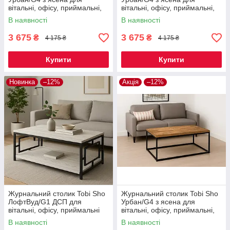
вітальні, офісу, приймальні,
вітальні, офісу, приймальні,
тераси Графіт, 500х1200х600
тераси Канадська сосна,
В наявності
В наявності
мм
500х1200х600 мм
3 675
3 675
₴
₴
4 175 ₴
4 175 ₴
Купити
Купити
Новинка
–12%
Акція
–12%
Журнальний столик Tobi Sho
Журнальний столик Tobi Sho
ЛофтВуд/G1 ДСП для
Урбан/G4 з ясена для
вітальні, офісу, приймальні
вітальні, офісу, приймальні,
Дуб крафт білий,
тераси Дуб, 500х1200х600
В наявності
В наявності
500х1140х470 мм
мм