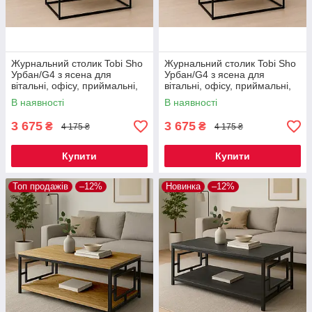
Журнальний столик Tobi Sho
Журнальний столик Tobi Sho
Урбан/G4 з ясена для
Урбан/G4 з ясена для
вітальні, офісу, приймальні,
вітальні, офісу, приймальні,
тераси Палісандр,
тераси Горіх, 500х1200х600
В наявності
В наявності
500х1200х600 мм
мм
3 675
3 675
₴
₴
4 175 ₴
4 175 ₴
Купити
Купити
Топ продажів
–12%
Новинка
–12%