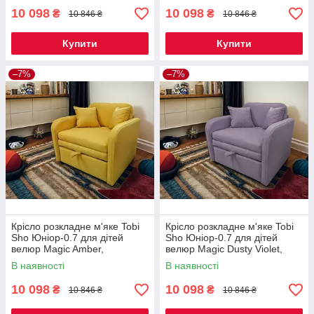
10 098
10 098
₴
₴
10 846 ₴
10 846 ₴
Купити
Купити
–7%
–7%
Крісло розкладне м'яке Tobi
Крісло розкладне м'яке Tobi
Sho Юніор-0.7 для дітей
Sho Юніор-0.7 для дітей
велюр Magic Amber,
велюр Magic Dusty Violet,
880х800х800 мм
880х800х800 мм
В наявності
В наявності
10 098
10 098
₴
₴
10 846 ₴
10 846 ₴