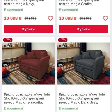
велюр Magic Navy,
велюр Magic Grafite,
880х800х800 мм
880х800х800 мм
В наявності
В наявності
10 098
10 098
₴
₴
10 846 ₴
10 846 ₴
Купити
Купити
–7%
–7%
Крісло розкладне м'яке Tobi
Крісло розкладне м'яке Tobi
Sho Юніор-0.7 для дітей
Sho Юніор-0.7 для дітей
велюр Magic Terracotta,
велюр Magic Dark Grey,
880х800х800 мм
880х800х800 мм
В наявності
В наявності