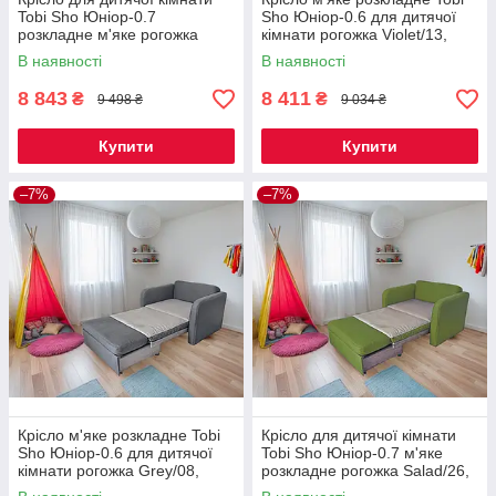
Tobi Sho Юніор-0.7
Sho Юніор-0.6 для дитячої
розкладне м'яке рогожка
кімнати рогожка Violet/13,
Grey/08, 880х800х800 мм
780х800х800 мм
В наявності
В наявності
8 843
8 411
₴
₴
9 498 ₴
9 034 ₴
Купити
Купити
–7%
–7%
Крісло м'яке розкладне Tobi
Крісло для дитячої кімнати
Sho Юніор-0.6 для дитячої
Tobi Sho Юніор-0.7 м'яке
кімнати рогожка Grey/08,
розкладне рогожка Salad/26,
780х800х800 мм
880х800х800 мм