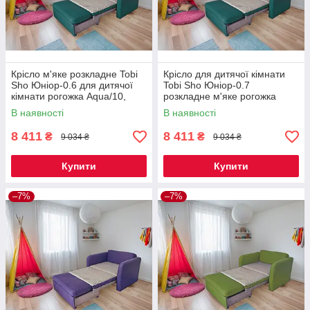
Крісло м'яке розкладне Tobi
Крісло для дитячої кімнати
Sho Юніор-0.6 для дитячої
Tobi Sho Юніор-0.7
кімнати рогожка Aqua/10,
розкладне м'яке рогожка
780х800х800 мм
Aqua/10, 880х800х800 мм
В наявності
В наявності
8 411
8 411
₴
₴
9 034 ₴
9 034 ₴
Купити
Купити
–7%
–7%