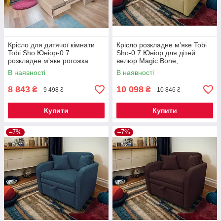
Крісло для дитячої кімнати
Крісло розкладне м'яке Tobi
Tobi Sho Юніор-0.7
Sho-0.7 Юніор для дітей
розкладне м'яке рогожка
велюр Magic Bone,
Caramel/01, 880х800х800 мм
880х800х800 мм
В наявності
В наявності
8 843
10 098
₴
₴
9 498 ₴
10 846 ₴
Купити
Купити
–7%
–7%