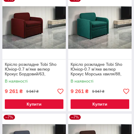
Крісло розкладне Tobi Sho
Крісло розкладне Tobi Sho
Юніор-0.7 м'яке велюр
Юніор-0.7 м'яке велюр
Крокус Бордовий/63,
Крокус Морська хвиля/88,
880х800х800 мм
880х800х800 мм
В наявності
В наявності
9 261
9 261
₴
₴
9 947 ₴
9 947 ₴
Купити
Купити
–7%
–7%