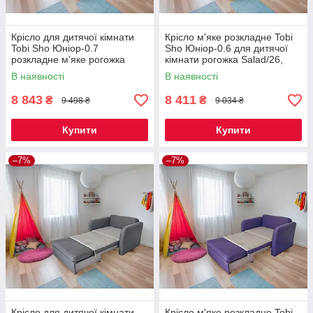
Крісло для дитячої кімнати
Крісло м'яке розкладне Tobi
Tobi Sho Юніор-0.7
Sho Юніор-0.6 для дитячої
розкладне м'яке рогожка
кімнати рогожка Salad/26,
Violet/13, 880х800х800 мм
780х800х800 мм
В наявності
В наявності
8 843
8 411
₴
₴
9 498 ₴
9 034 ₴
Купити
Купити
–7%
–7%
Крісло для дитячої кімнати
Крісло м'яке розкладне Tobi