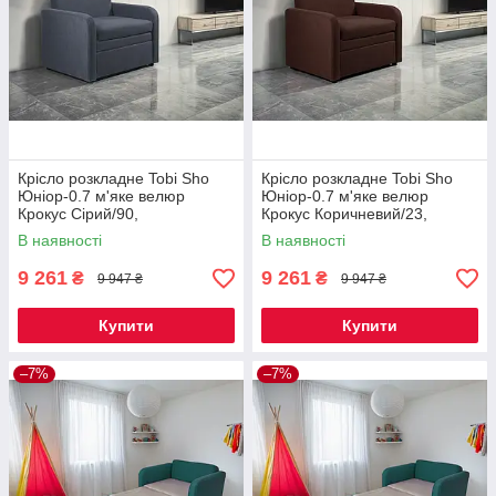
Крісло розкладне Tobi Sho
Крісло розкладне Tobi Sho
Юніор-0.7 м'яке велюр
Юніор-0.7 м'яке велюр
Крокус Сірий/90,
Крокус Коричневий/23,
880х800х800 мм
880х800х800 мм
В наявності
В наявності
9 261
9 261
₴
₴
9 947 ₴
9 947 ₴
Купити
Купити
–7%
–7%