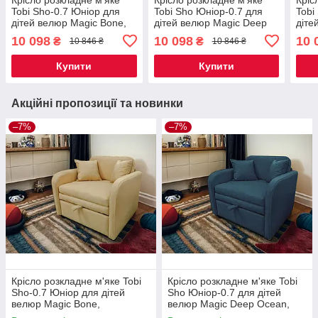
Tobi Sho-0.7 Юніор для
Tobi Sho Юніор-0.7 для
Tobi
дітей велюр Magic Bone,
дітей велюр Magic Deep
діте
880х800х800 мм
Ocean, 880х800х800 мм
Brow
10 098
10 098
10 
₴
₴
10 846 ₴
10 846 ₴
Купити
Купити
Акційні пропозиції та новинки
–7%
–7%
Крісло розкладне м'яке Tobi
Крісло розкладне м'яке Tobi
Sho-0.7 Юніор для дітей
Sho Юніор-0.7 для дітей
велюр Magic Bone,
велюр Magic Deep Ocean,
880х800х800 мм
880х800х800 мм