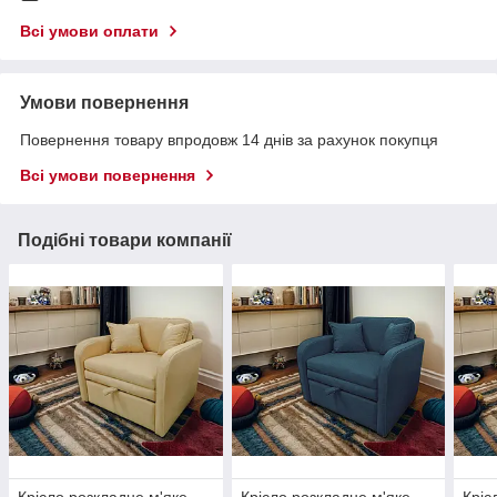
Всі умови оплати
Умови повернення
Повернення товару впродовж 14 днів за рахунок покупця
Всі умови повернення
Подібні товари компанії
Крісло розкладне м'яке
Крісло розкладне м'яке
Кріс