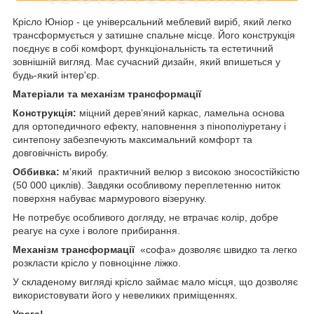
Крісло Юніор - це універсальний меблевий виріб, який легко
трансформується у затишне спальне місце. Його конструкція
поєднує в собі комфорт, функціональність та естетичний
зовнішній вигляд. Має сучасний дизайн, який впишеться у
будь-який інтер'єр.
Матеріали та механізм трансформації
Конструкція:
міцний дерев’яний каркас, ламельна основа
для ортопедичного ефекту, наповнення з пінополіуретану і
синтепону забезпечують максимальний комфорт та
довговічність виробу.
Оббивка:
м’який практичний велюр з високою зносостійкістю
(50 000 циклів). Завдяки особливому переплетенню ниток
поверхня набуває мармурового візерунку.
Не потребує особливого догляду, не втрачає колір, добре
реагує на сухе і вологе прибирання.
Механізм трансформації
«софа» дозволяє швидко та легко
розкласти крісло у повноцінне ліжко.
У складеному вигляді крісло займає мало місця, що дозволяє
використовувати його у невеликих приміщеннях.
Увага!