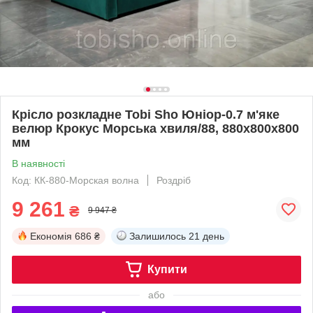
Крісло розкладне Tobi Sho Юніор-0.7 м'яке
велюр Крокус Морська хвиля/88, 880х800х800
мм
В наявності
Код: КК-880-Морская волна
Роздріб
9 261
₴
9 947 ₴
Економія
686 ₴
Залишилось
21 день
Купити
або