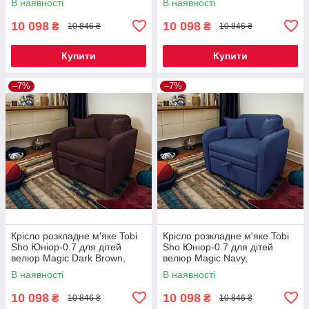
В наявності
В наявності
10 098
10 098
₴
₴
10 846 ₴
10 846 ₴
Купити
Купити
–7%
–7%
Крісло розкладне м'яке Tobi
Крісло розкладне м'яке Tobi
Sho Юніор-0.7 для дітей
Sho Юніор-0.7 для дітей
велюр Magic Dark Brown,
велюр Magic Navy,
880х800х800 мм
880х800х800 мм
В наявності
В наявності
10 098
10 098
₴
₴
10 846 ₴
10 846 ₴