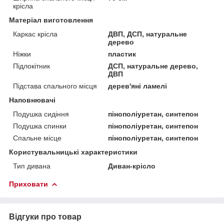
крісла
Матеріал виготовлення
Каркас крісла
ДВП, ДСП, натуральне
дерево
Ніжки
пластик
Підлокітник
ДСП, натуральне дерево,
ДВП
Підстава спального місця
дерев'яні ламелі
Наповнювачі
Подушка сидіння
пінополіуретан, синтепон
Подушка спинки
пінополіуретан, синтепон
Спальне місце
пінополіуретан, синтепон
Користувальницькі характеристики
Тип дивана
Диван-крісло
Приховати
Відгуки про товар