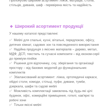
Пропонуємо широкий асортимент ліжок, матраців, столів,
стільців, диванів, шаф - перевірена якість та надійність
🔹
Широкий асортимент продукції
У нашому каталозі представлені:
✅ Меблі для спальні, кухні, вітальні, передпокою, офісу,
дитячих кімнат, садових зон та повсякденного використання
✅ Надійна продукція з якісних матеріалів – дерево, метал,
МДФ, ДСП, текстиль та сучасні композити – від економ-серії
до преміум-лінійок
✅ Рішення для відпочинку, сну, зберігання та організації
простору – від базових моделей до функціональних
комплектів
✅ Збалансований асортимент: ліжка, ортопедичні каркаси,
обідні столи, комоди, стільці, пуфи, дивани, тумби,
дзеркала, шафи та садові меблі
✅ Можливість комплектації замовлень під будь-які цілі:
будинок, офіс, комерційні приміщення, готелі, кав'ярні та
робочі зони
✅ Тільки якісні меблі