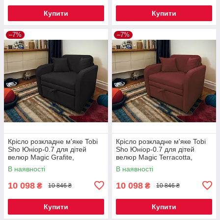
Купити
Купити
–7%
–7%
Крісло розкладне м'яке Tobi
Крісло розкладне м'яке Tobi
Sho Юніор-0.7 для дітей
Sho Юніор-0.7 для дітей
велюр Magic Grafite,
велюр Magic Terracotta,
880х800х800 мм
880х800х800 мм
В наявності
В наявності
10 098
10 098
₴
₴
10 846 ₴
10 846 ₴
Купити
Купити