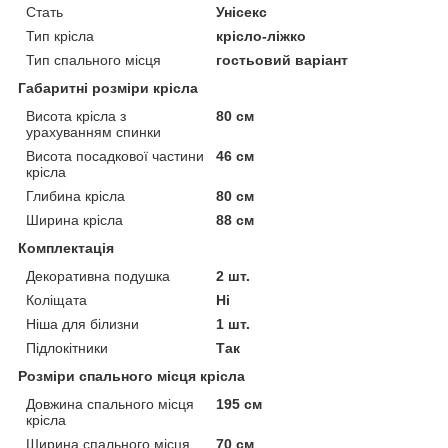
Стать
Унісекс
Тип крісла
крісло-ліжко
Тип спального місця
гостьовий варіант
Габаритні розміри крісла
Висота крісла з
80 см
урахуванням спинки
Висота посадкової частини
46 см
крісла
Глибина крісла
80 см
Ширина крісла
88 см
Комплектація
Декоративна подушка
2 шт.
Коліщата
Ні
Ніша для білизни
1 шт.
Підлокітники
Так
Розміри спального місця крісла
Довжина спального місця
195 см
крісла
Ширина спального місця
70 см