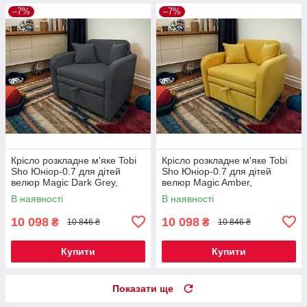
–7%
–7%
Крісло розкладне м'яке Tobi
Крісло розкладне м'яке Tobi
Sho Юніор-0.7 для дітей
Sho Юніор-0.7 для дітей
велюр Magic Dark Grey,
велюр Magic Amber,
880х800х800 мм
880х800х800 мм
В наявності
В наявності
10 098
10 098
₴
₴
10 846 ₴
10 846 ₴
Купити
Купити
Показати ще