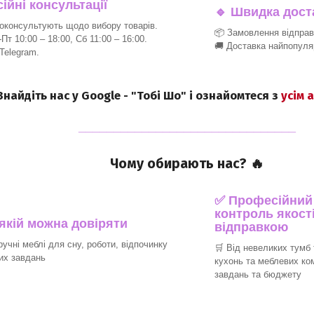
йні консультації
🔹
Швидка доста
консультують щодо вибору товарів.
📦 Замовлення відпра
т 10:00 – 18:00, Сб 11:00 – 16:00.
🚚 Доставка найпопуля
 Telegram.
 Знайдіть нас у Google - "Тобі Шо" і ознайомтеся з
усім 
_______________________________
Чому обирають нас? 🔥
✅ Професійний п
контроль якості
 якій можна довіряти
відправкою
ручні меблі для сну, роботи, відпочинку
🛒 Від невеликих тумб 
их завдань
кухонь та меблевих ко
завдань та бюджету