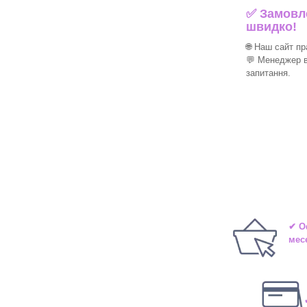
✅ Замовле
швидко!
🌐 Наш сайт п
💬 Менеджер в
запитання.
✔ О
мес