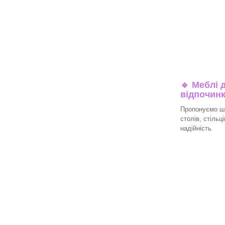
🔹
Меблі д
відпочин
Пропонуємо ши
столів, стільц
надійність