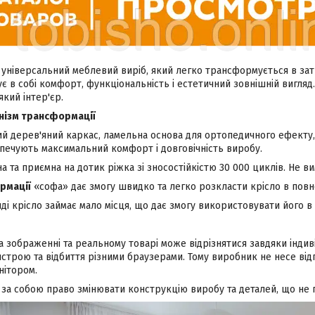
 універсальний меблевий виріб, який легко трансформується в зат
є в собі комфорт, функціональність і естетичний зовнішній вигляд.
кий інтер'єр.
анізм трансформації
й дерев'яний каркас, ламельна основа для ортопедичного ефекту,
зпечують максимальний комфорт і довговічність виробу.
 та приємна на дотик ріжка зі зносостійкістю 30 000 циклів. Не ви
рмації
«софа» дає змогу швидко та легко розкласти крісло в повн
ді крісло займає мало місця, що дає змогу використовувати його 
на зображенні та реальному товарі може відрізнятися завдяки інд
строю та відбиття різними браузерами. Тому виробник не несе від
нітором.
за собою право змінювати конструкцію виробу та деталей, що не п