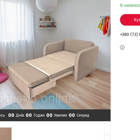
В наявнос
Ку
+380 (73)
0
0
0
0
0
0
0
0
ось
Днів
Годин
Хвилин
Секунд