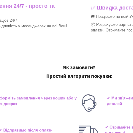
ння 24/7 - просто та
✅ Швидка доста
🚚 Працюємо по всій Ук
рацює 24/7
📦 Розрахуємо вартість
ідповість у месенджерах на всі Ваші
оплати. Отримайте пос
_______________________________
Як замовити?
Простий алгоритм покупки:
форміть замовлення через кошик або у
✔ Ми зв'яжем
енджерах
деталей
✔ Отримайте 
✔ Відправимо після оплати
відділенні