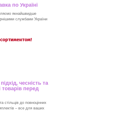
вка по Україні
вляємо якнайшвидше
рнішими службами України
асортиментом!
ідхід, чесність та
 товарів перед
та стільців до повноцінних
мплектів – все для ваших