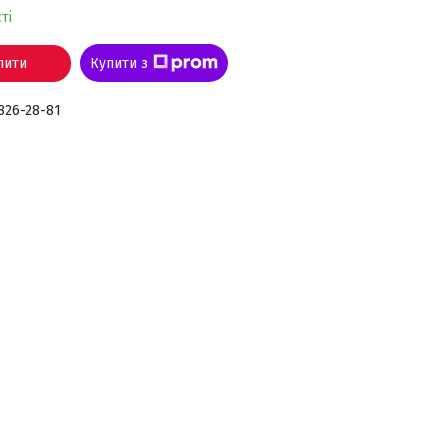
ті
пити
Купити з
 826-28-81