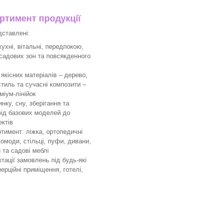
тимент продукції
дставлені:
ухні, вітальні, передпокою,
 садових зон та повсякденного
якісних матеріалів – дерево,
тиль та сучасні композити –
міум-лінійок
ку, сну, зберігання та
 від базових моделей до
ктів
имент: ліжка, ортопедичні
комоди, стільці, пуфи, дивани,
 та садові меблі
ації замовлень під будь-які
мерційні приміщення, готелі,