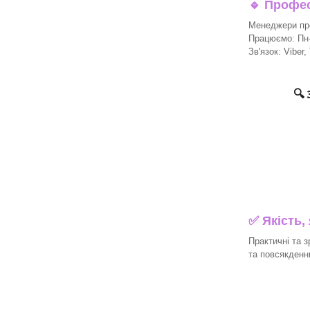
🔹
Професі
Менеджери про
Працюємо: Пн-П
Зв'язок: Viber,
🔍
✅ Якість,
Практичні та з
та повсякденн