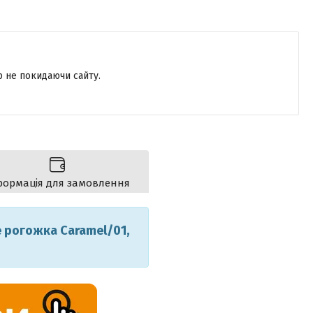
р не покидаючи сайту.
формація для замовлення
е рогожка Caramel/01,