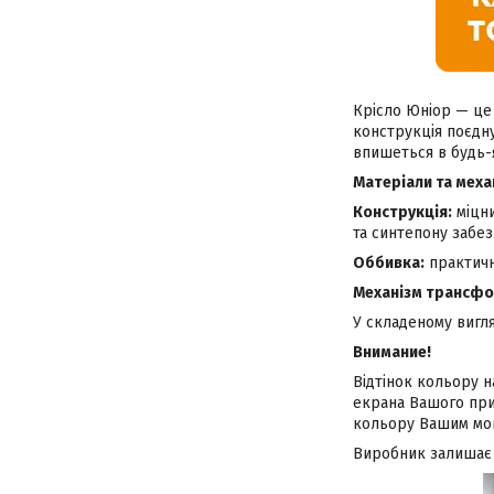
Крісло Юніор — це
конструкція поєдну
впишеться в будь-я
Матеріали та мех
Конструкція:
міцни
та синтепону забе
Оббивка:
практична
Механізм трансфо
У складеному вигля
Внимание!
Відтінок кольору 
екрана Вашого при
кольору Вашим мо
Виробник залишає 