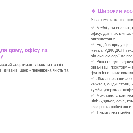
🔹
Широкий асор
У нашому каталозі пре
✅ Меблі для спальні, к
офісу, дитячих кімнат,
використання
✅ Надійна продукція з 
ля дому, офісу та
метал, МДФ, ДСП, текс
ку
від економ-серії до пре
✅ Рішення для відпочин
рокий асортимент ліжок, матраців,
організації простору –
ів, диванів, шаф - перевірена якість та
функціональних компле
✅ Збалансований асорт
каркаси, обідні столи, 
тумби, дзеркала, шафи
✅ Можливість комплект
цілі: будинок, офіс, ко
кав'ярні та робочі зони
✅ Тільки якісні меблі