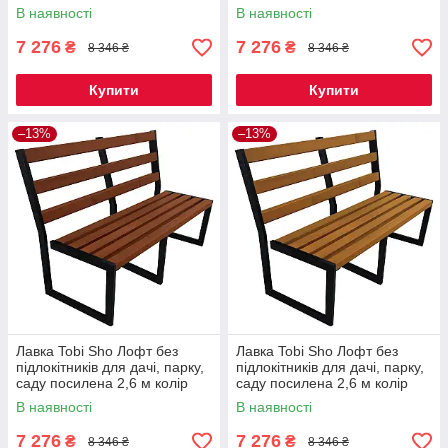
каштан
черешня
В наявності
В наявності
7 276
7 276
₴
₴
8 346 ₴
8 346 ₴
Купити
Купити
–13%
–13%
Лавка Tobi Sho Лофт без
Лавка Tobi Sho Лофт без
підлокітників для дачі, парку,
підлокітників для дачі, парку,
саду посилена 2,6 м колір
саду посилена 2,6 м колір
макасар
дуб
В наявності
В наявності
7 276
7 276
₴
₴
8 346 ₴
8 346 ₴