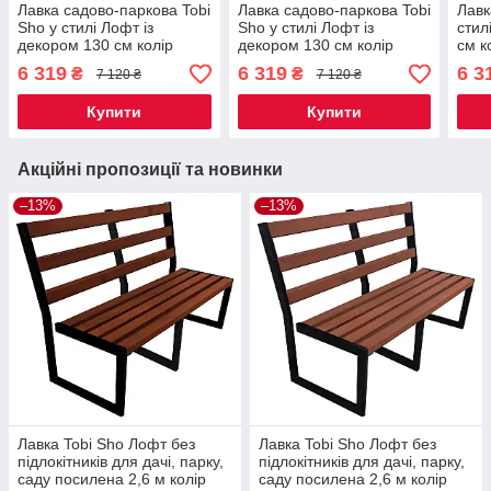
Лавка садово-паркова Tobi
Лавка садово-паркова Tobi
Лавк
Sho у стилі Лофт із
Sho у стилі Лофт із
стил
декором 130 см колір
декором 130 см колір
см к
горіх
черешня
6 319
6 319
6 3
₴
₴
7 120 ₴
7 120 ₴
Купити
Купити
Акційні пропозиції та новинки
–13%
–13%
Лавка Tobi Sho Лофт без
Лавка Tobi Sho Лофт без
підлокітників для дачі, парку,
підлокітників для дачі, парку,
саду посилена 2,6 м колір
саду посилена 2,6 м колір