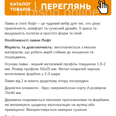
Лавка в стилі Лофт – це чудовий вибір для тих, хто цінує
практичність, комфорт та сучасний дизайн. Її краса та
вишуканість полягає в простоті форм та ліній.
Особливості лавки Лофт
Міцність та довговічність:
виготовляється з якісних
матеріалів, що робить виріб стійким до зношення та
пошкоджень.
Основа лавки - міцний металевий профіль товщиною 1,8-2
мм. Розмір профілю 50х25 мм. Метал покритий чорною
молотковою фарбою у 2-3 шари.
Лавки від 2 м мають додаткову опору посередині.
Дерев'яні елементи - брус смереки/сосни сорту А розміром
70х40 мм.
Деревина покривається якісними просоченнями та фарбами,
які витримують щоденну експлуатацію на вулиці або
приміщенні. Використовується камерне сушіння.