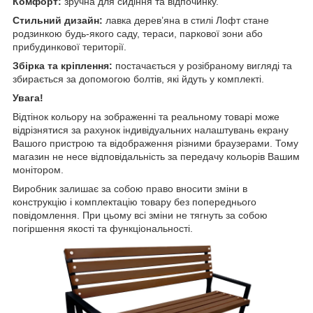
Комфорт:
зручна для сидіння та відпочинку.
Стильний дизайн:
лавка дерев’яна в стилі Лофт стане
родзинкою будь-якого саду, тераси, паркової зони або
прибудинкової території.
Збірка та кріплення:
постачається у розібраному вигляді
та
збирається за допомогою болтів, які йдуть у комплекті.
Увага!
Відтінок кольору на зображенні та реальному товарі може
відрізнятися за рахунок індивідуальних налаштувань екрану
Вашого пристрою та відображення різними браузерами. Тому
магазин не несе відповідальність за передачу кольорів Вашим
монітором.
Виробник залишає за собою право вносити зміни в
конструкцію і комплектацію товару без попереднього
повідомлення. При цьому всі зміни не тягнуть за собою
погіршення якості та функціональності.