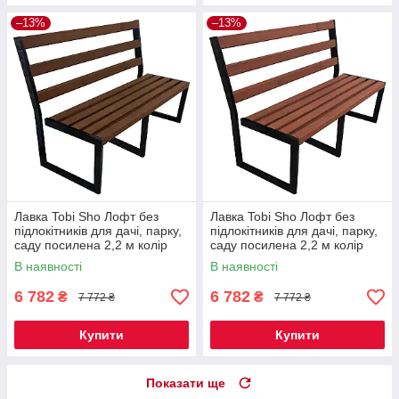
–13%
–13%
Лавка Tobi Sho Лофт без
Лавка Tobi Sho Лофт без
підлокітників для дачі, парку,
підлокітників для дачі, парку,
саду посилена 2,2 м колір
саду посилена 2,2 м колір
горіх
черешня
В наявності
В наявності
6 782
6 782
₴
₴
7 772 ₴
7 772 ₴
Купити
Купити
Показати ще