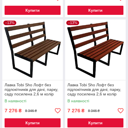
Купити
Купити
–13%
–13%
Лавка Tobi Sho Лофт без
Лавка Tobi Sho Лофт без
підлокітників для дачі, парку,
підлокітників для дачі, парку,
саду посилена 2,6 м колір
саду посилена 2,6 м колір
горіх
махагоній
В наявності
В наявності
7 276
7 276
₴
₴
8 346 ₴
8 346 ₴
Купити
Купити