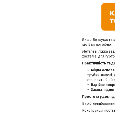
Якщо Ви шукаєте мі
що Вам потрібно.
Металеві ліжка зав
хостелів, для гурто
П
рактичність та д
Міцна основа
трубки-ламелі, 
становить 9-10 
Надійне покр
Захист підлог
Простота у догляді
Виріб невибагливий
Конструкція постав