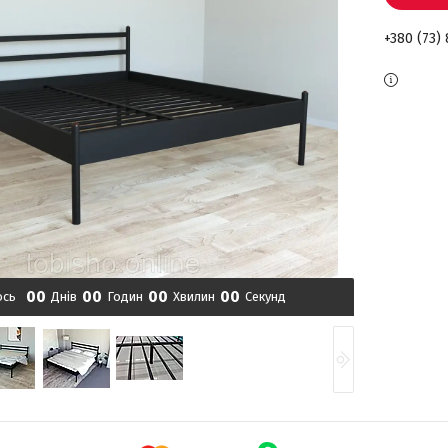
+380 (73)
0
0
0
0
0
0
0
0
ось
Днів
Годин
Хвилин
Секунд