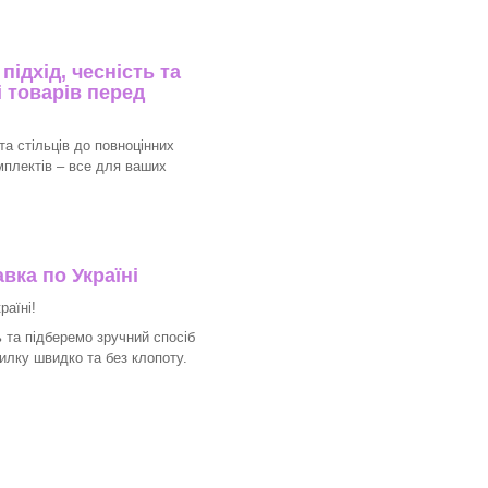
ідхід, чесність та
 товарів перед
та стільців до повноцінних
мплектів – все для ваших
вка по Україні
раїні!
 та підберемо зручний спосіб
илку швидко та без клопоту.