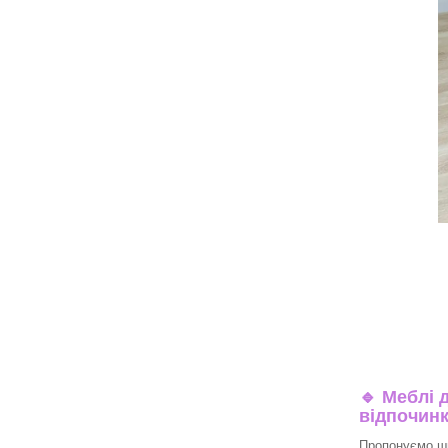
🔹
Меблі д
відпочин
Пропонуємо ши