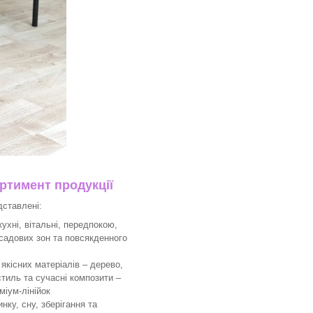
тимент продукції
дставлені:
ухні, вітальні, передпокою,
 садових зон та повсякденного
якісних матеріалів – дерево,
тиль та сучасні композити –
міум-лінійок
ку, сну, зберігання та