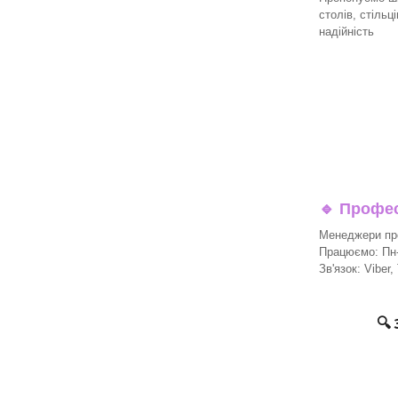
столів, стільц
надійність
🔹
Професі
Менеджери про
Працюємо: Пн-П
Зв'язок: Viber,
🔍