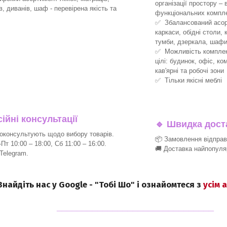
організації простору –
ів, диванів, шаф - перевірена якість та
функціональних компле
✅ Збалансований асорт
каркаси, обідні столи, 
тумби, дзеркала, шафи
✅ Можливість комплект
цілі: будинок, офіс, ко
кав'ярні та робочі зони
✅ Тільки якісні меблі
йні консультації
🔹
Швидка доста
консультують щодо вибору товарів.
📦 Замовлення відпра
т 10:00 – 18:00, Сб 11:00 – 16:00.
🚚 Доставка найпопуля
 Telegram.
 Знайдіть нас у Google - "Тобі Шо" і ознайомтеся з
усім 
_______________________________