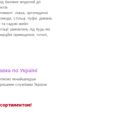
 від базових моделей до
ктів
имент: ліжка, ортопедичні
комоди, стільці, пуфи, дивани,
 та садові меблі
ації замовлень під будь-які
мерційні приміщення, готелі,
вка по Україні
вляємо якнайшвидше
рнішими службами України
асортиментом!