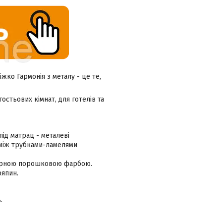
жко Гармонія з металу - це те,
остьових кімнат, для готелів та
під матрац - металеві
ь між трубками-ламелями
фірною порошковою фарбою.
ряпин.
.