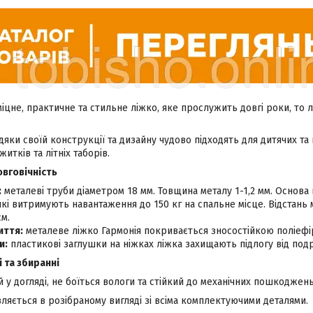
цне, практичне та стильне ліжко, яке прослужить довгі роки, то лі
дяки своїй конструкції та дизайну чудово підходять для дитячих та г
житків та літніх таборів.
овговічність
:
металеві труби діаметром 18 мм. Товщина металу 1-1,2 мм. Основа 
які витримують навантаження до 150 кг на спальне місце. Відстан
см.
иття:
металеве ліжко Гармонія покривається зносостійкою поліе
и:
пластикові заглушки на ніжках ліжка захищають підлогу від под
 та збиранні
 у догляді, не боїться вологи та стійкий до механічних пошкоджень
ляється в розібраному вигляді зі всіма комплектуючими деталями.