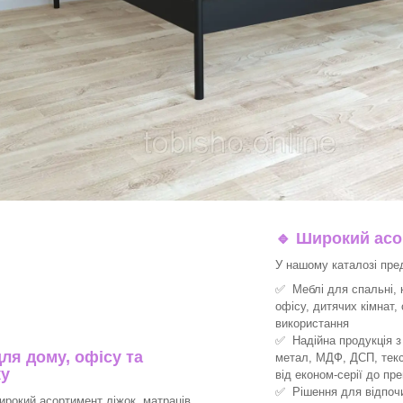
🔹
Широкий асор
У нашому каталозі пре
✅ Меблі для спальні, к
офісу, дитячих кімнат,
використання
✅ Надійна продукція з 
ля дому, офісу та
метал, МДФ, ДСП, текс
ку
від економ-серії до пре
✅ Рішення для відпочин
рокий асортимент ліжок, матраців,