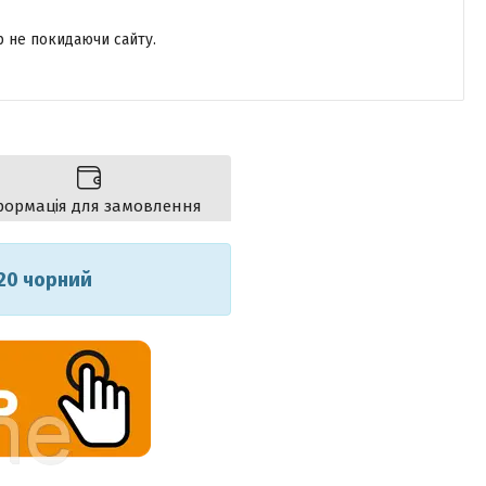
р не покидаючи сайту.
формація для замовлення
120 чорний