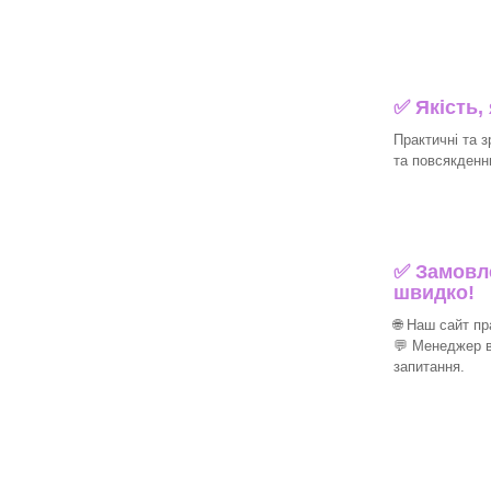
✅ Якість,
Практичні та з
та повсякденн
✅ Замовле
швидко!
🌐 Наш сайт п
💬 Менеджер в
запитання.