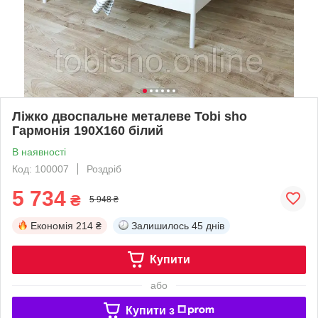
Ліжко двоспальне металеве Tobi sho
Гармонія 190X160 білий
В наявності
Код: 100007
Роздріб
5 734
₴
5 948 ₴
Економія
214 ₴
Залишилось
45 днів
Купити
або
Купити з