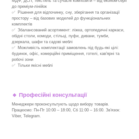
МДФ, ДСП, текстиль та сучасні композити – від економ-серії
до преміум-лінійок
✅ Рішення для відпочинку, сну, зберігання та організації
простору – від базових моделей до функціональних
комплектів
✅ Збалансований асортимент: ліжка, ортопедичні каркаси,
обідні столи, комоди, стільці, пуфи, дивани, тумби,
дзеркала, шафи та садові меблі
✅ Можливість комплектації замовлень під будь-які цілі:
будинок, офіс, комерційні приміщення, готелі, кав'ярні та
робочі зони
✅ Тільки якісні меблі
🔹
Професійні консультації
Менеджери проконсультують щодо вибору товарів.
Працюємо: Пн-Пт 10:00 – 18:00, Сб 11:00 – 16:00. Зв'язок:
Viber, Telegram.