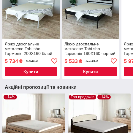
Ліжко двоспальне
Ліжко двоспальне
Ліжк
металеве Tobi sho
металеве Tobi sho
мета
Гармонія 200X160 білий
Гармонія 190X160 чорний
Гарм
5 734
5 533
5 9
₴
₴
5 948 ₴
5 739 ₴
Купити
Купити
Акційні пропозиції та новинки
–14%
Топ продажів
–14%