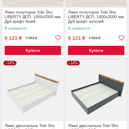
Ліжко полуторне Tobi Sho
Ліжко полуторне Tobi Sho
LIBERTY ДСП, 1400х2000 мм
LIBERTY ДСП, 1400х2000 мм
Дуб крафт білий
Дуб крафт золотий
В наявності
В наявності
6 121
6 121
₴
₴
7 093 ₴
7 093 ₴
Купити
Купити
–14%
–14%
Ліжко двоспальне Tobi Sho
Ліжко двоспальне Tobi Sho