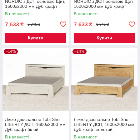
NORDIC з ДСП основою Щит,
NORDIC з ДСП основою Щит,
1600х2000 мм Дуб крафт
1600х2000 мм Дуб крафт
золотий/білий
золотий/графіт
В наявності
В наявності
7 633
7 633
₴
₴
8 845 ₴
8 845 ₴
Купити
Купити
–14%
–14%
Ліжко двоспальне Tobi Sho
Ліжко двоспальне Tobi Sho
LIBERTY ДСП, 1600х2000 мм
LIBERTY ДСП, 1600х2000 мм
Дуб крафт білий
Дуб крафт золотий,
1600х2000 мм
В наявності
В наявності