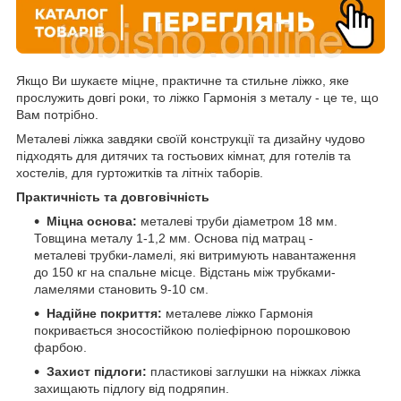
Якщо Ви шукаєте міцне, практичне та стильне ліжко, яке
прослужить довгі роки, то ліжко Гармонія з металу - це те, що
Вам потрібно.
Металеві ліжка завдяки своїй конструкції та дизайну чудово
підходять для дитячих та гостьових кімнат, для готелів та
хостелів, для гуртожитків та літніх таборів.
П
рактичність та довговічність
Міцна основа:
металеві труби діаметром 18 мм.
Товщина металу 1-1,2 мм. Основа під матрац -
металеві трубки-ламелі, які витримують навантаження
до 150 кг на спальне місце. Відстань між трубками-
ламелями становить 9-10 см.
Надійне покриття:
металеве ліжко Гармонія
покривається зносостійкою поліефірною порошковою
фарбою.
Захист підлоги:
пластикові заглушки на ніжках ліжка
захищають підлогу від подряпин.