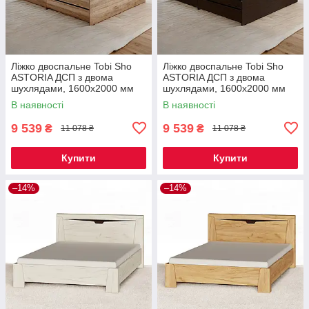
Ліжко двоспальне Tobi Sho
Ліжко двоспальне Tobi Sho
ASTORIA ДСП з двома
ASTORIA ДСП з двома
шухлядами, 1600х2000 мм
шухлядами, 1600х2000 мм
Дуб сонома/Дуб трюфель
Венге темний/Дуб молочний
В наявності
В наявності
9 539
9 539
₴
₴
11 078 ₴
11 078 ₴
Купити
Купити
–14%
–14%