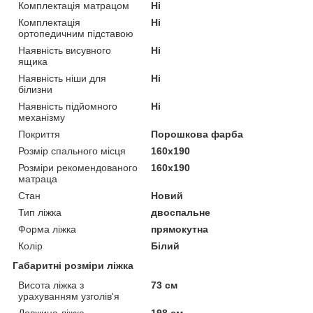
Комплектація матрацом
Ні
Комплектація
Ні
ортопедичним підставою
Наявність висувного
Ні
ящика
Наявність ніши для
Ні
білизни
Наявність підйомного
Ні
механізму
Покриття
Порошкова фарба
Розмір спального місця
160х190
Розміри рекомендованого
160х190
матраца
Стан
Новий
Тип ліжка
двоспальне
Форма ліжка
прямокутна
Колір
Білий
Габаритні розміри ліжка
Висота ліжка з
73 см
урахуванням узголів'я
Довжина ліжка
198 см