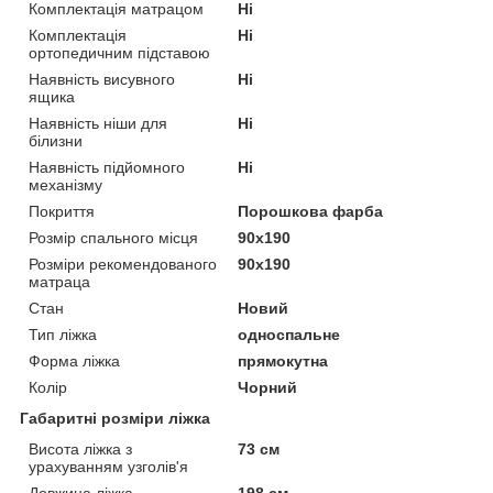
Комплектація матрацом
Ні
Комплектація
Ні
ортопедичним підставою
Наявність висувного
Ні
ящика
Наявність ніши для
Ні
білизни
Наявність підйомного
Ні
механізму
Покриття
Порошкова фарба
Розмір спального місця
90х190
Розміри рекомендованого
90х190
матраца
Стан
Новий
Тип ліжка
односпальне
Форма ліжка
прямокутна
Колір
Чорний
Габаритні розміри ліжка
Висота ліжка з
73 см
урахуванням узголів'я
Довжина ліжка
198 см