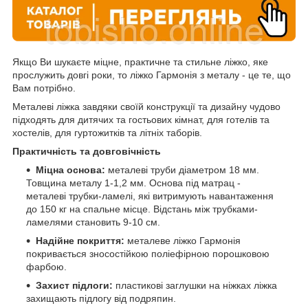
Якщо Ви шукаєте міцне, практичне та стильне ліжко, яке
прослужить довгі роки, то ліжко Гармонія з металу - це те, що
Вам потрібно.
Металеві ліжка завдяки своїй конструкції та дизайну чудово
підходять для дитячих та гостьових кімнат, для готелів та
хостелів, для гуртожитків та літніх таборів.
П
рактичність та довговічність
Міцна основа:
металеві труби діаметром 18 мм.
Товщина металу 1-1,2 мм. Основа під матрац -
металеві трубки-ламелі, які витримують навантаження
до 150 кг на спальне місце. Відстань між трубками-
ламелями становить 9-10 см.
Надійне покриття:
металеве ліжко Гармонія
покривається зносостійкою поліефірною порошковою
фарбою.
Захист підлоги:
пластикові заглушки на ніжках ліжка
захищають підлогу від подряпин.