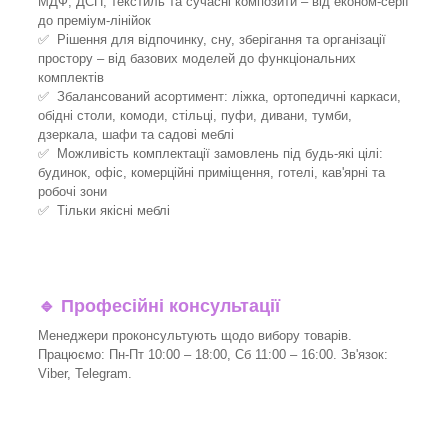
МДФ, ДСП, текстиль та сучасні композити – від економ-серії
до преміум-лінійок
✅ Рішення для відпочинку, сну, зберігання та організації
простору – від базових моделей до функціональних
комплектів
✅ Збалансований асортимент: ліжка, ортопедичні каркаси,
обідні столи, комоди, стільці, пуфи, дивани, тумби,
дзеркала, шафи та садові меблі
✅ Можливість комплектації замовлень під будь-які цілі:
будинок, офіс, комерційні приміщення, готелі, кав'ярні та
робочі зони
✅ Тільки якісні меблі
🔹
Професійні консультації
Менеджери проконсультують щодо вибору товарів.
Працюємо: Пн-Пт 10:00 – 18:00, Сб 11:00 – 16:00. Зв'язок:
Viber, Telegram.