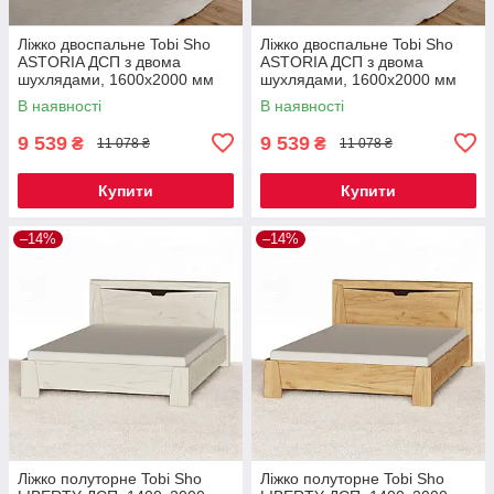
Ліжко двоспальне Tobi Sho
Ліжко двоспальне Tobi Sho
ASTORIA ДСП з двома
ASTORIA ДСП з двома
шухлядами, 1600х2000 мм
шухлядами, 1600х2000 мм
Дуб сонома/Дуб трюфель
Венге темний/Дуб молочний
В наявності
В наявності
9 539
9 539
₴
₴
11 078 ₴
11 078 ₴
Купити
Купити
–14%
–14%
Ліжко полуторне Tobi Sho
Ліжко полуторне Tobi Sho