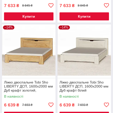
7 633
7 633
₴
₴
8 845 ₴
8 845 ₴
Купити
Купити
–14%
–14%
Ліжко двоспальне Tobi Sho
Ліжко двоспальне Tobi Sho
LIBERTY ДСП, 1600х2000 мм
LIBERTY ДСП, 1600х2000 мм
Дуб крафт золотий,
Дуб крафт білий
1600х2000 мм
В наявності
В наявності
6 639
6 639
₴
₴
7 693 ₴
7 693 ₴