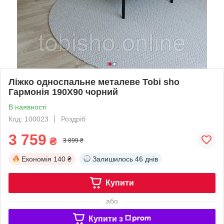
Ліжко односпальне металеве Tobi sho
Гармонія 190X90 чорний
В наявності
Код: 100023
Роздріб
3 759
₴
3 899 ₴
Економія
140 ₴
Залишилось
46 днів
Купити
або
Купити з