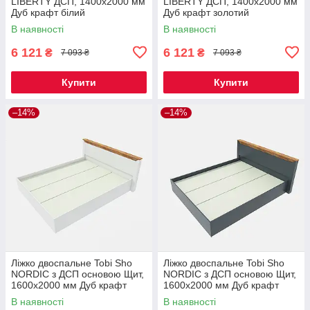
LIBERTY ДСП, 1400х2000 мм
LIBERTY ДСП, 1400х2000 мм
Дуб крафт білий
Дуб крафт золотий
В наявності
В наявності
6 121
6 121
₴
₴
7 093 ₴
7 093 ₴
Купити
Купити
–14%
–14%
Ліжко двоспальне Tobi Sho
Ліжко двоспальне Tobi Sho
NORDIC з ДСП основою Щит,
NORDIC з ДСП основою Щит,
1600х2000 мм Дуб крафт
1600х2000 мм Дуб крафт
золотий/білий
золотий/графіт
В наявності
В наявності