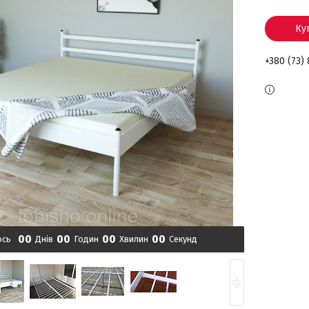
Ку
+380 (73)
0
0
0
0
0
0
0
0
ось
Днів
Годин
Хвилин
Секунд