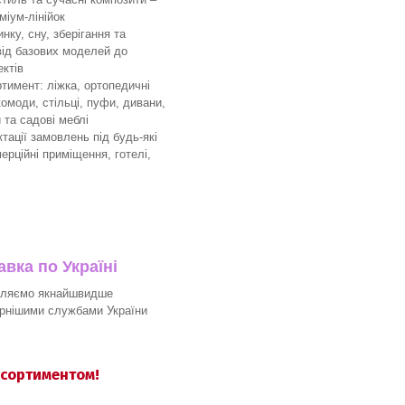
міум-лінійок
ку, сну, зберігання та
 від базових моделей до
ктів
имент: ліжка, ортопедичні
комоди, стільці, пуфи, дивани,
 та садові меблі
ації замовлень під будь-які
мерційні приміщення, готелі,
вка по Україні
вляємо якнайшвидше
рнішими службами України
асортиментом!