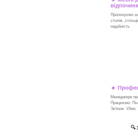
відпочин
Пропонуємо ши
столів, стільц
надійність
🔹
Професі
Менеджери про
Працюємо: Пн-П
Зв'язок: Viber,
🔍