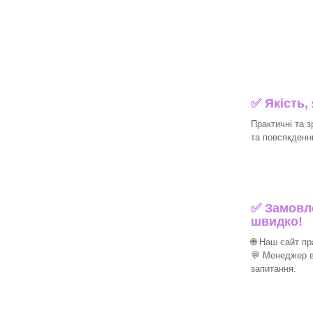
✅ Якість,
Практичні та з
та повсякденн
✅ Замовле
швидко!
🌐 Наш сайт п
💬 Менеджер в
запитання.