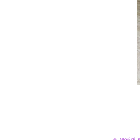
🔹
Меблі д