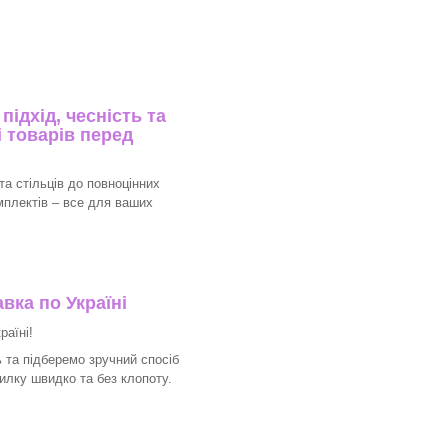
ідхід, чесність та
 товарів перед
та стільців до повноцінних
мплектів – все для ваших
вка по Україні
раїні!
 та підберемо зручний спосіб
илку швидко та без клопоту.