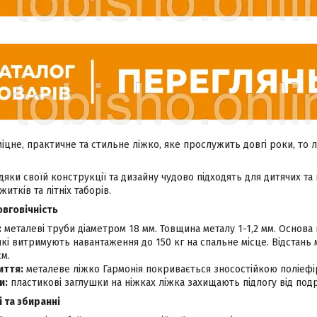
цне, практичне та стильне ліжко, яке прослужить довгі роки, то лі
дяки своїй конструкції та дизайну чудово підходять для дитячих та г
житків та літніх таборів.
овговічність
:
металеві труби діаметром 18 мм. Товщина металу 1-1,2 мм. Основа 
які витримують навантаження до 150 кг на спальне місце. Відстан
см.
иття:
металеве ліжко Гармонія покривається зносостійкою поліе
и:
пластикові заглушки на ніжках ліжка захищають підлогу від под
 та збиранні