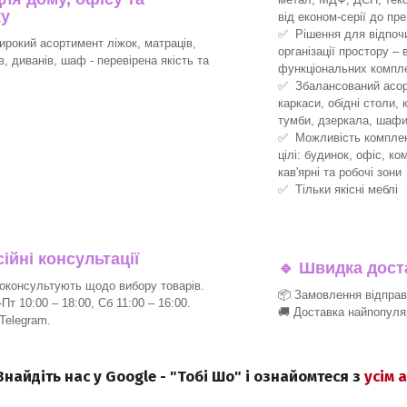
ку
від економ-серії до пре
✅ Рішення для відпочин
рокий асортимент ліжок, матраців,
організації простору –
ів, диванів, шаф - перевірена якість та
функціональних компле
✅ Збалансований асорт
каркаси, обідні столи, 
тумби, дзеркала, шафи
✅ Можливість комплект
цілі: будинок, офіс, ко
кав'ярні та робочі зони
✅ Тільки якісні меблі
йні консультації
🔹
Швидка доста
консультують щодо вибору товарів.
📦 Замовлення відпра
т 10:00 – 18:00, Сб 11:00 – 16:00.
🚚 Доставка найпопуля
 Telegram.
 Знайдіть нас у Google - "Тобі Шо" і ознайомтеся з
усім 