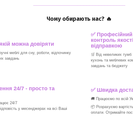
_______________________________
Чому обирають нас? 🔥
✅ Професійний п
контроль якості
 якій можна довіряти
відправкою
ручні меблі для сну, роботи, відпочинку
🛒 Від невеликих тумб 
их завдань
кухонь та меблевих ко
завдань та бюджету
ння 24/7 - просто та
✅ Швидка доста
🚚 Працюємо по всій Ук
рацює 24/7
📦 Розрахуємо вартість
ідповість у месенджерах на всі Ваші
оплати. Отримайте пос