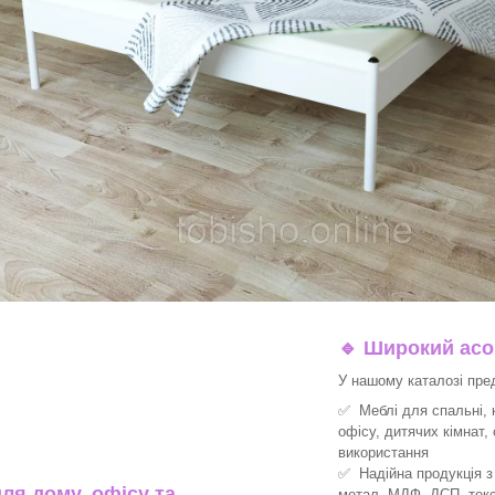
🔹
Широкий асор
У нашому каталозі пре
✅ Меблі для спальні, к
офісу, дитячих кімнат,
використання
✅ Надійна продукція з 
ля дому, офісу та
метал, МДФ, ДСП, текс