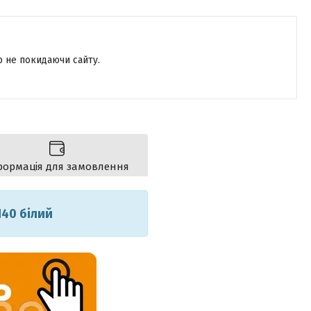
р не покидаючи сайту.
формація для замовлення
140 білий