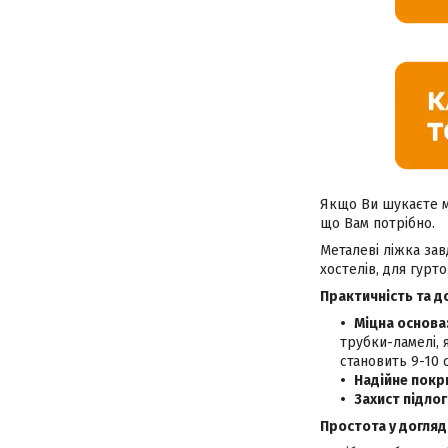
Якщо Ви шукаєте мі
що Вам потрібно.
Металеві ліжка зав
хостелів, для гурто
П
рактичність та д
Міцна основа
трубки-ламелі, 
становить 9-10 
Надійне покр
Захист підлог
Простота у догляді