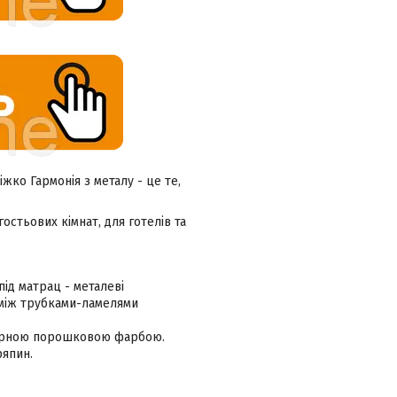
жко Гармонія з металу - це те,
остьових кімнат, для готелів та
під матрац - металеві
ь між трубками-ламелями
фірною порошковою фарбою.
ряпин.