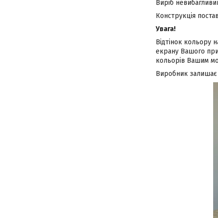
Виріб невибагливий
Конструкція постав
Увага!
Відтінок кольору н
екрану Вашого при
кольорів Вашим мо
Виробник залишає з