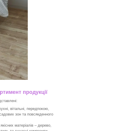
тимент продукції
дставлені:
ухні, вітальні, передпокою,
 садових зон та повсякденного
якісних матеріалів – дерево,
тиль та сучасні композити –