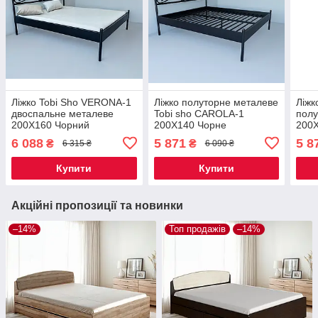
Ліжко Tobi Sho VERONA-1
Ліжко полуторне металеве
Ліжк
двоспальне металеве
Tobi sho CAROLA-1
полу
200X160 Чорний
200Х140 Чорне
200
6 088
5 871
5 8
₴
₴
6 315 ₴
6 090 ₴
Купити
Купити
Акційні пропозиції та новинки
–14%
Топ продажів
–14%