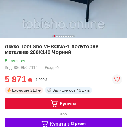
Ліжко Tobi Sho VERONA-1 полуторне
металеве 200X140 Чорний
В наявності
Код: 99e9b0-7114
Роздріб
5 871
₴
6 090 ₴
Економія
219 ₴
Залишилось
46 днів
Купити
або
Купити з