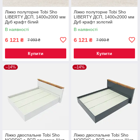
Ліжко полуторне Tobi Sho
Ліжко полуторне Tobi Sho
LIBERTY ДСП, 1400х2000 мм
LIBERTY ДСП, 1400х2000 мм
Дуб крафт білий
Дуб крафт золотий
В наявності
В наявності
6 121
6 121
₴
₴
7 093 ₴
7 093 ₴
Купити
Купити
–14%
–14%
Ліжко двоспальне Tobi Sho
Ліжко двоспальне Tobi Sho
NORDIC з ДСП основою Щит,
NORDIC з ДСП основою Щит,