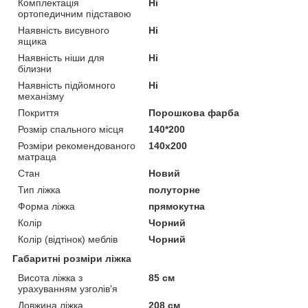
Комплектація
Ні
ортопедичним підставою
Наявність висувного
Ні
ящика
Наявність ніши для
Ні
білизни
Наявність підйомного
Ні
механізму
Покриття
Порошкова фарба
Розмір спального місця
140*200
Розміри рекомендованого
140х200
матраца
Стан
Новий
Тип ліжка
полуторне
Форма ліжка
прямокутна
Колір
Чорний
Колір (відтінок) меблів
Чорний
Габаритні розміри ліжка
Висота ліжка з
85 см
урахуванням узголів'я
Довжина ліжка
208 см