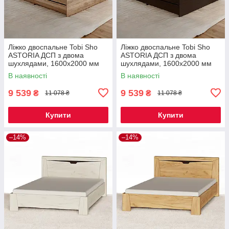
Ліжко двоспальне Tobi Sho
Ліжко двоспальне Tobi Sho
ASTORIA ДСП з двома
ASTORIA ДСП з двома
шухлядами, 1600х2000 мм
шухлядами, 1600х2000 мм
Дуб сонома/Дуб трюфель
Венге темний/Дуб молочний
В наявності
В наявності
9 539
9 539
₴
₴
11 078 ₴
11 078 ₴
Купити
Купити
–14%
–14%