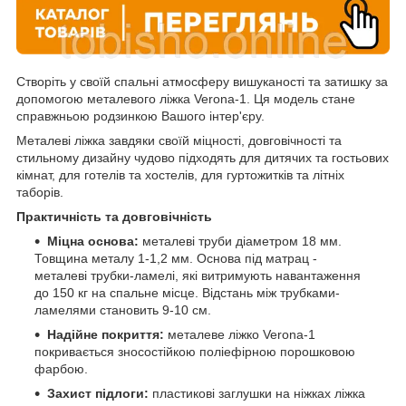
Створіть у своїй спальні атмосферу вишуканості та затишку за
допомогою металевого ліжка Verona-1. Ця модель стане
справжньою родзинкою Вашого інтер'єру.
Металеві ліжка завдяки своїй міцності, довговічності та
стильному дизайну чудово підходять для дитячих та гостьових
кімнат, для готелів та хостелів, для гуртожитків та літніх
таборів.
П
рактичність та довговічність
Міцна основа:
металеві труби діаметром 18 мм.
Товщина металу 1-1,2 мм. Основа під матрац -
металеві трубки-ламелі, які витримують навантаження
до 150 кг на спальне місце. Відстань між трубками-
ламелями становить 9-10 см.
Надійне покриття:
металеве ліжко Verona-1
покривається зносостійкою поліефірною порошковою
фарбою.
Захист підлоги:
пластикові заглушки на ніжках ліжка