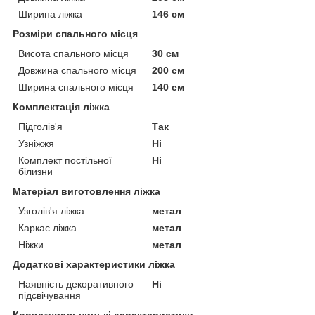
Ширина ліжка
146 см
Розміри спального місця
Висота спального місця
30 см
Довжина спального місця
200 см
Ширина спального місця
140 см
Комплектація ліжка
Підголів'я
Так
Узніжжя
Ні
Комплект постільної
Ні
білизни
Матеріал виготовлення ліжка
Узголів'я ліжка
метал
Каркас ліжка
метал
Ніжки
метал
Додаткові характеристики ліжка
Наявність декоративного
Ні
підсвічування
Користувальницькі характеристики