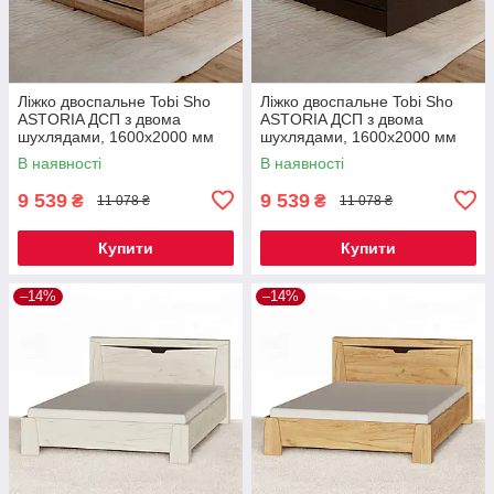
Ліжко двоспальне Tobi Sho
Ліжко двоспальне Tobi Sho
ASTORIA ДСП з двома
ASTORIA ДСП з двома
шухлядами, 1600х2000 мм
шухлядами, 1600х2000 мм
Дуб сонома/Дуб трюфель
Венге темний/Дуб молочний
В наявності
В наявності
9 539
9 539
₴
₴
11 078 ₴
11 078 ₴
Купити
Купити
–14%
–14%