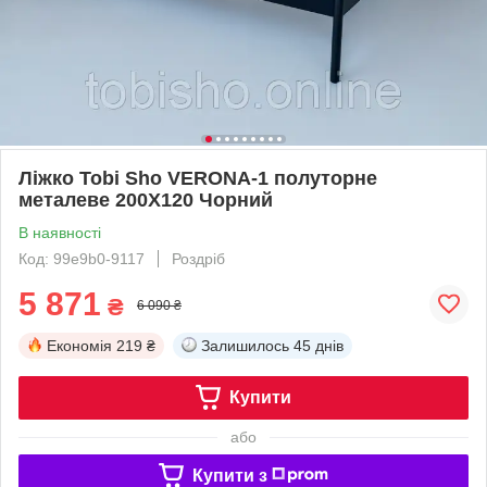
Ліжко Tobi Sho VERONA-1 полуторне
металеве 200X120 Чорний
В наявності
Код: 99e9b0-9117
Роздріб
5 871
₴
6 090 ₴
Економія
219 ₴
Залишилось
45 днів
Купити
або
Купити з