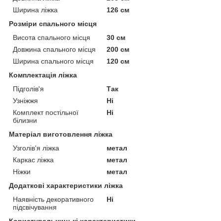
Ширина ліжка
126 см
Розміри спального місця
Висота спального місця
30 см
Довжина спального місця
200 см
Ширина спального місця
120 см
Комплектація ліжка
Підголів'я
Так
Узніжжя
Ні
Комплект постільної
Ні
білизни
Матеріал виготовлення ліжка
Узголів'я ліжка
метал
Каркас ліжка
метал
Ніжки
метал
Додаткові характеристики ліжка
Наявність декоративного
Ні
підсвічування
Користувальницькі характеристики