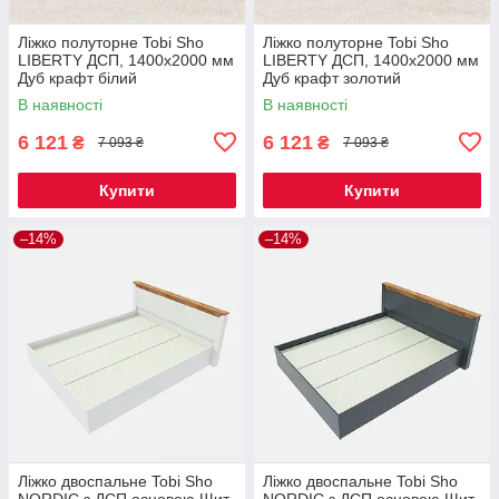
Ліжко полуторне Tobi Sho
Ліжко полуторне Tobi Sho
LIBERTY ДСП, 1400х2000 мм
LIBERTY ДСП, 1400х2000 мм
Дуб крафт білий
Дуб крафт золотий
В наявності
В наявності
6 121
6 121
₴
₴
7 093 ₴
7 093 ₴
Купити
Купити
–14%
–14%
Ліжко двоспальне Tobi Sho
Ліжко двоспальне Tobi Sho
NORDIC з ДСП основою Щит,
NORDIC з ДСП основою Щит,