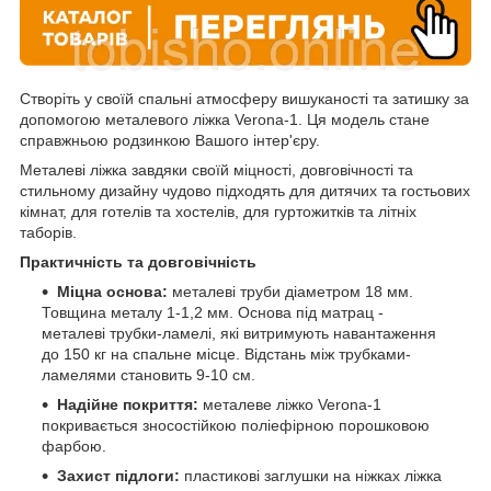
Створіть у своїй спальні атмосферу вишуканості та затишку за
допомогою металевого ліжка Verona-1. Ця модель стане
справжньою родзинкою Вашого інтер'єру.
Металеві ліжка завдяки своїй міцності, довговічності та
стильному дизайну чудово підходять для дитячих та гостьових
кімнат, для готелів та хостелів, для гуртожитків та літніх
таборів.
П
рактичність та довговічність
Міцна основа:
металеві труби діаметром 18 мм.
Товщина металу 1-1,2 мм. Основа під матрац -
металеві трубки-ламелі, які витримують навантаження
до 150 кг на спальне місце. Відстань між трубками-
ламелями становить 9-10 см.
Надійне покриття:
металеве ліжко Verona-1
покривається зносостійкою поліефірною порошковою
фарбою.
Захист підлоги:
пластикові заглушки на ніжках ліжка