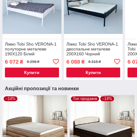
Ліжко Tobi Sho VERONA-1
Ліжко Tobi Sho VERONA-1
Ліжк
полуторне металеве
двоспальне металеве
Tobi
190X120 Білий
200X160 Чорний
200Х
6 072
6 088
6 0
₴
₴
6 298 ₴
6 315 ₴
Купити
Купити
Акційні пропозиції та новинки
–14%
Топ продажів
–14%