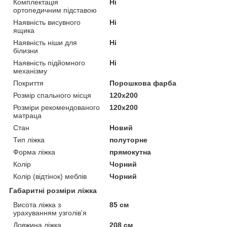
Комплектація
Ні
ортопедичним підставою
Наявність висувного
Ні
ящика
Наявність ніши для
Ні
білизни
Наявність підйомного
Ні
механізму
Покриття
Порошкова фарба
Розмір спального місця
120х200
Розміри рекомендованого
120х200
матраца
Стан
Новий
Тип ліжка
полуторне
Форма ліжка
прямокутна
Колір
Чорний
Колір (відтінок) меблів
Чорний
Габаритні розміри ліжка
Висота ліжка з
85 см
урахуванням узголів'я
Довжина ліжка
208 см