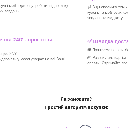
ручні меблі для сну, роботи, відпочинку
🛒 Від невеликих тумб 
их завдань
кухонь та меблевих ко
завдань та бюджету
ння 24/7 - просто та
✅ Швидка доста
🚚 Працюємо по всій Ук
рацює 24/7
📦 Розрахуємо вартість
ідповість у месенджерах на всі Ваші
оплати. Отримайте пос
_______________________________
Як замовити?
Простий алгоритм покупки: