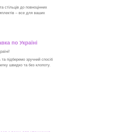
та стільців до повноцінних
мплектів – все для ваших
вка по Україні
раїні!
 та підберемо зручний спосіб
илку швидко та без клопоту.