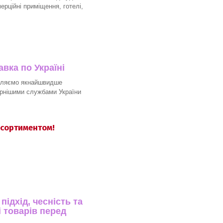
мерційні приміщення, готелі,
вка по Україні
вляємо якнайшвидше
рнішими службами України
асортиментом!
ідхід, чесність та
 товарів перед