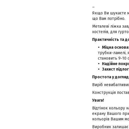
_
Якщо Ви шукаєте мі
що Вам потрібно.
Металеві ліжка зав
хостелів, для гурто
П
рактичність та д
Міцна основа
трубки-ламелі, 
становить 9-10 
Надійне покр
Захист підлог
Простота у догляді
Виріб невибагливий
Конструкція постав
Увага!
Відтінок кольору н
екрану Вашого при
кольорів Вашим мо
Виробник залишає з