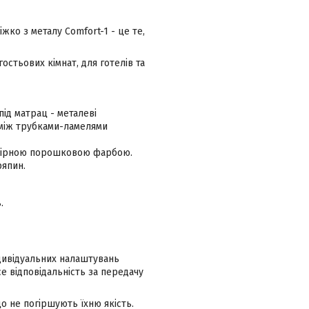
жко з металу Comfort-1 - це те,
остьових кімнат, для готелів та
під матрац - металеві
ь між трубками-ламелями
ефірною порошковою фарбою.
ряпин.
.
ндивідуальних налаштувань
 відповідальність за передачу
о не погіршують їхню якість.