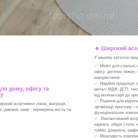
🔹
Широкий асор
У нашому каталозі пре
✅ Меблі для спальні, к
офісу, дитячих кімнат,
використання
✅ Надійна продукція з 
ля дому, офісу та
метал, МДФ, ДСП, текс
ку
від економ-серії до пре
✅ Рішення для відпочин
рокий асортимент ліжок, матраців,
організації простору –
ів, диванів, шаф - перевірена якість та
функціональних компле
✅ Збалансований асорт
каркаси, обідні столи, 
тумби, дзеркала, шафи
✅ Можливість комплект