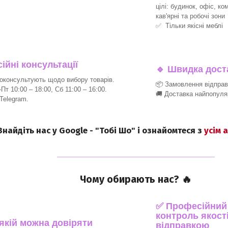
цілі: будинок, офіс, ко
кав'ярні та робочі зони
✅ Тільки якісні меблі
йні консультації
🔹
Швидка доста
консультують щодо вибору товарів.
📦 Замовлення відпра
т 10:00 – 18:00, Сб 11:00 – 16:00.
🚚 Доставка найпопуля
 Telegram.
 Знайдіть нас у Google - "Тобі Шо" і ознайомтеся з
усім 
_______________________________
Чому обирають нас? 🔥
✅ Професійний п
контроль якості
 якій можна довіряти
відправкою