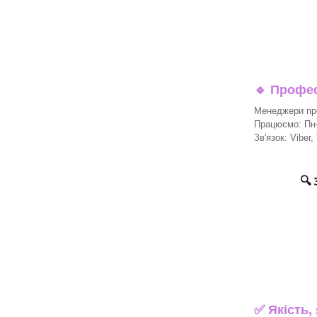
🔹
Професі
Менеджери про
Працюємо: Пн-П
Зв'язок: Viber,
🔍
✅ Якість,