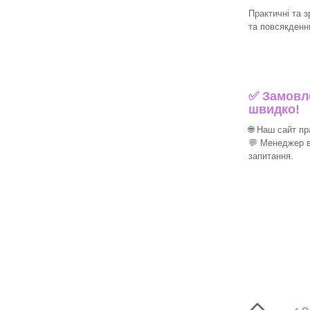
Практичні та з
та повсякденн
✅ Замовле
швидко!
🌐 Наш сайт п
💬 Менеджер в
запитання.