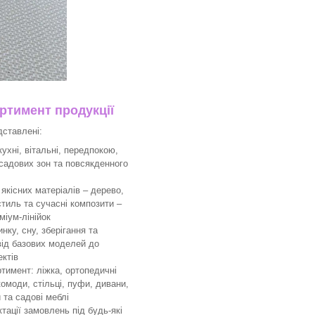
тимент продукції
дставлені:
ухні, вітальні, передпокою,
 садових зон та повсякденного
якісних матеріалів – дерево,
тиль та сучасні композити –
міум-лінійок
ку, сну, зберігання та
 від базових моделей до
ктів
имент: ліжка, ортопедичні
комоди, стільці, пуфи, дивани,
 та садові меблі
ації замовлень під будь-які