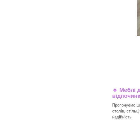
🔹
Меблі д
відпочин
Пропонуємо ши
столів, стільц
надійність