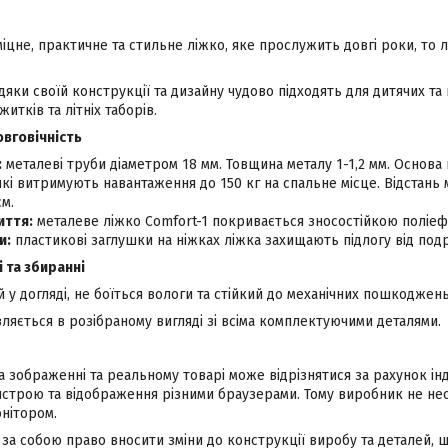
цне, практичне та стильне ліжко, яке прослужить довгі роки, то лі
дяки своїй конструкції та дизайну чудово підходять для дитячих та г
житків та літніх таборів.
овговічність
:
металеві труби діаметром 18 мм. Товщина металу 1-1,2 мм. Основа 
які витримують навантаження до 150 кг на спальне місце. Відстан
см.
иття:
металеве ліжко Comfort-1 покривається зносостійкою полі
и:
пластикові заглушки на ніжках ліжка захищають підлогу від под
 та збиранні
 у догляді, не боїться вологи та стійкий до механічних пошкоджень
ляється в розібраному вигляді зі всіма комплектуючими деталями.
а зображенні та реальному товарі може відрізнятися за рахунок і
строю та відображення різними браузерами. Тому виробник не несе
нітором.
а собою право вносити зміни до конструкції виробу та деталей, щ