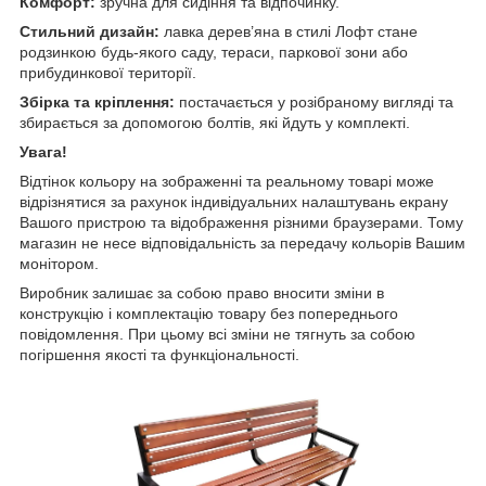
Комфорт:
зручна для сидіння та відпочинку.
Стильний дизайн:
лавка дерев’яна в стилі Лофт стане
родзинкою будь-якого саду, тераси, паркової зони або
прибудинкової території.
Збірка та кріплення:
постачається у розібраному вигляді
та
збирається за допомогою болтів, які йдуть у комплекті.
Увага!
Відтінок кольору на зображенні та реальному товарі може
відрізнятися за рахунок індивідуальних налаштувань екрану
Вашого пристрою та відображення різними браузерами. Тому
магазин не несе відповідальність за передачу кольорів Вашим
монітором.
Виробник залишає за собою право вносити зміни в
конструкцію і комплектацію товару без попереднього
повідомлення. При цьому всі зміни не тягнуть за собою
погіршення якості та функціональності.