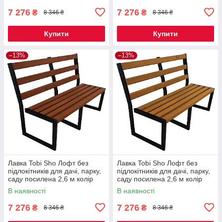
7 276
7 276
₴
₴
8 346 ₴
8 346 ₴
Купити
Купити
–13%
–13%
Лавка Tobi Sho Лофт без
Лавка Tobi Sho Лофт без
підлокітників для дачі, парку,
підлокітників для дачі, парку,
саду посилена 2,6 м колір
саду посилена 2,6 м колір
макасар
дуб
В наявності
В наявності
7 276
7 276
₴
₴
8 346 ₴
8 346 ₴