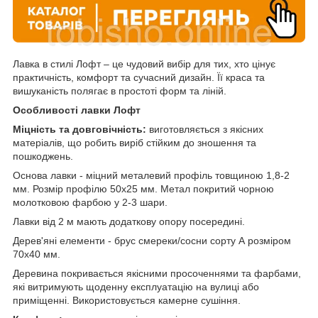
Лавка в стилі Лофт – це чудовий вибір для тих, хто цінує
практичність, комфорт та сучасний дизайн. Її краса та
вишуканість полягає в простоті форм та ліній.
Особливості лавки Лофт
Міцність та довговічність:
виготовляється з якісних
матеріалів, що робить виріб стійким до зношення та
пошкоджень.
Основа лавки - міцний металевий профіль товщиною 1,8-2
мм. Розмір профілю 50х25 мм. Метал покритий чорною
молотковою фарбою у 2-3 шари.
Лавки від 2 м мають додаткову опору посередині.
Дерев'яні елементи - брус смереки/сосни сорту А розміром
70х40 мм.
Деревина покривається якісними просоченнями та фарбами,
які витримують щоденну експлуатацію на вулиці або
приміщенні. Використовується камерне сушіння.