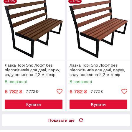
–13%
–13%
Лавка Tobi Sho Лофт без
Лавка Tobi Sho Лофт без
підлокітників для дачі, парку,
підлокітників для дачі, парку,
саду посилена 2,2 м колір
саду посилена 2,2 м колір
горіх
черешня
В наявності
В наявності
6 782
6 782
₴
₴
7 772 ₴
7 772 ₴
Купити
Купити
Показати ще