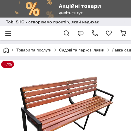
Tobi SHO - створюємо простір, який надихає
Товари та послуги
Садові та паркові лавки
Лавка сад
–7%