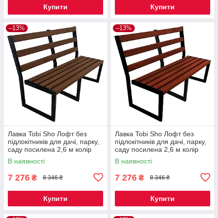
Купити
Купити
–13%
–13%
Лавка Tobi Sho Лофт без
Лавка Tobi Sho Лофт без
підлокітників для дачі, парку,
підлокітників для дачі, парку,
саду посилена 2,6 м колір
саду посилена 2,6 м колір
горіх
махагоній
В наявності
В наявності
7 276
7 276
₴
₴
8 346 ₴
8 346 ₴
Купити
Купити