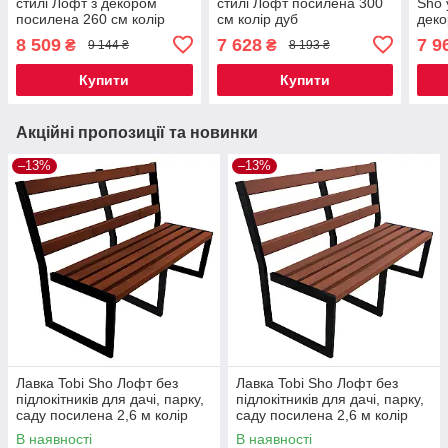
стилі Лофт з декором
стилі Лофт посилена 300
Sho 
посилена 260 см колір
см колір дуб
деко
макасар
колі
8 509
7 628
7 9
₴
₴
9 144 ₴
8 193 ₴
Купити
Купити
Акційні пропозиції та новинки
–13%
–13%
Лавка Tobi Sho Лофт без
Лавка Tobi Sho Лофт без
підлокітників для дачі, парку,
підлокітників для дачі, парку,
саду посилена 2,6 м колір
саду посилена 2,6 м колір
каштан
черешня
В наявності
В наявності