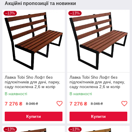
Акційні пропозиції та новинки
–13%
–13%
Лавка Tobi Sho Лофт без
Лавка Tobi Sho Лофт без
підлокітників для дачі, парку,
підлокітників для дачі, парку,
саду посилена 2,6 м колір
саду посилена 2,6 м колір
каштан
черешня
В наявності
В наявності
7 276
7 276
₴
₴
8 346 ₴
8 346 ₴
Купити
Купити
–13%
–13%