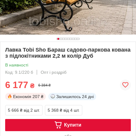
Лавка Tobi Sho Бараш садово-паркова кована
з підлокітниками 2,2 м колір Дуб
В наявності
Код: 9.1/220 б
Опт і роздріб
6 177
₴
6 384 ₴
Економія
207 ₴
Залишилось
24 дні
5 666 ₴
від 2 шт.
5 368 ₴
від 4 шт.
Купити
або