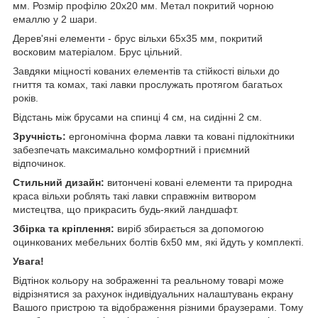
мм. Розмір профілю 20х20 мм. Метал покритий чорною
емаллю у 2 шари.
Дерев'яні елементи - брус вільхи 65х35 мм, покритий
восковим матеріалом. Брус цільний.
Завдяки міцності кованих елементів та стійкості вільхи до
гниття та комах, такі лавки прослужать протягом багатьох
років.
Відстань між брусами на спинці 4 см, на сидінні 2 см.
Зручність:
ергономічна форма лавки та ковані підлокітники
забезпечать максимально комфортний і приємний
відпочинок.
Стильний дизайн:
витончені ковані елементи та природна
краса вільхи роблять такі лавки справжнім витвором
мистецтва, що прикрасить будь-який ландшафт.
Збірка та кріплення:
виріб збирається за допомогою
оцинкованих мебельних болтів 6х50 мм, які йдуть у комплекті.
Увага!
Відтінок кольору на зображенні та реальному товарі може
відрізнятися за рахунок індивідуальних налаштувань екрану
Вашого пристрою та відображення різними браузерами. Тому