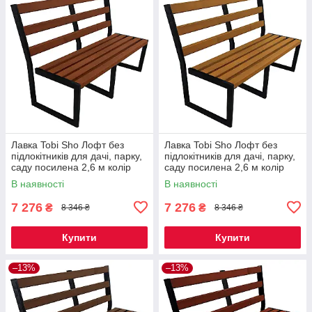
Лавка Tobi Sho Лофт без
Лавка Tobi Sho Лофт без
підлокітників для дачі, парку,
підлокітників для дачі, парку,
саду посилена 2,6 м колір
саду посилена 2,6 м колір
макасар
дуб
В наявності
В наявності
7 276
7 276
₴
₴
8 346 ₴
8 346 ₴
Купити
Купити
–13%
–13%