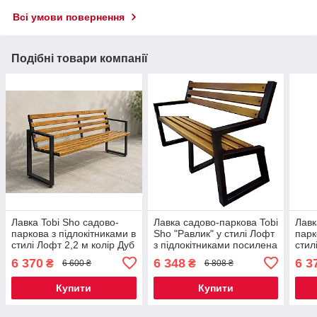
Всі умови повернення
Подібні товари компанії
Лавка Tobi Sho садово-
Лавка садово-паркова Tobi
Лавк
паркова з підлокітниками в
Sho "Равлик" у стилі Лофт
парк
стилі Лофт 2,2 м колір Дуб
з підлокітниками посилена
стил
2 м колір дуб
Черв
6 370
6 348
6 3
₴
₴
6 600 ₴
6 808 ₴
Купити
Купити