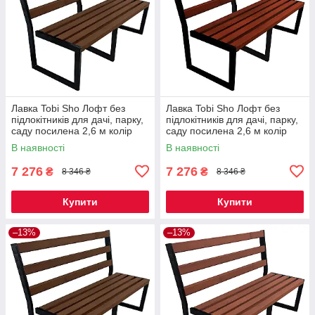
Лавка Tobi Sho Лофт без
Лавка Tobi Sho Лофт без
підлокітників для дачі, парку,
підлокітників для дачі, парку,
саду посилена 2,6 м колір
саду посилена 2,6 м колір
горіх
махагоній
В наявності
В наявності
7 276
7 276
₴
₴
8 346 ₴
8 346 ₴
Купити
Купити
–13%
–13%