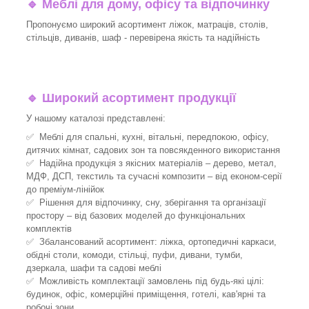
🔹
Меблі для дому, офісу та відпочинку
Пропонуємо широкий асортимент ліжок, матраців, столів,
стільців, диванів, шаф - перевірена якість та надійність
🔹
Широкий асортимент продукції
У нашому каталозі представлені:
✅ Меблі для спальні, кухні, вітальні, передпокою, офісу,
дитячих кімнат, садових зон та повсякденного використання
✅ Надійна продукція з якісних матеріалів – дерево, метал,
МДФ, ДСП, текстиль та сучасні композити – від економ-серії
до преміум-лінійок
✅ Рішення для відпочинку, сну, зберігання та організації
простору – від базових моделей до функціональних
комплектів
✅ Збалансований асортимент: ліжка, ортопедичні каркаси,
обідні столи, комоди, стільці, пуфи, дивани, тумби,
дзеркала, шафи та садові меблі
✅ Можливість комплектації замовлень під будь-які цілі:
будинок, офіс, комерційні приміщення, готелі, кав'ярні та
робочі зони