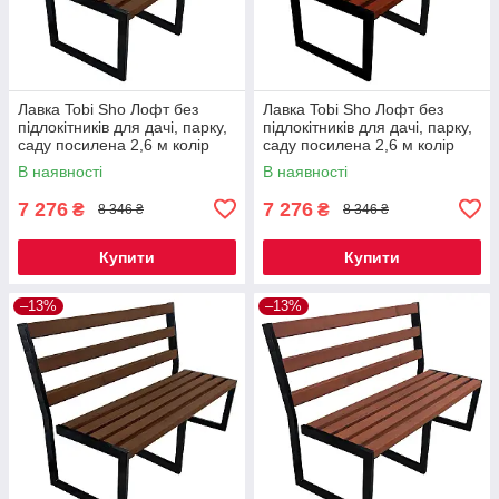
Лавка Tobi Sho Лофт без
Лавка Tobi Sho Лофт без
підлокітників для дачі, парку,
підлокітників для дачі, парку,
саду посилена 2,6 м колір
саду посилена 2,6 м колір
горіх
махагоній
В наявності
В наявності
7 276
7 276
₴
₴
8 346 ₴
8 346 ₴
Купити
Купити
–13%
–13%