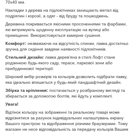
70х40 мм.
Накладки з дерева на підлокітниках захищають метал від
подряпин і корозії, а одяг - від бруду та пошкоджень.
Деревина покривається якісними просоченнями та фарбами,
які витримують щоденну експлуатацію на вулиці або
приміщенні. Використовується камерне сушіння.
Комфорт:
незважаючи на відсутність спинки, лавка достатньо
зручна для сидіння завдяки наявності підлокітників.
Стильний дизайн:
лавка дерев’яна в стилі Лофт стане
родзинкою будь-якого саду, тераси, паркової зони або
прибудинкової території.
Широкий вибір розмірів та кольорів дозволить підібрати лавку,
яка ідеально впишеться у будь-який ландшафтний дизайн.
Збірка та кріплення:
постачається у розібраному вигляді
та
збирається за допомогою болтів, які йдуть у комплекті.
Увага!
Відтінок кольору на зображенні та реальному товарі може
відрізнятися за рахунок індивідуальних налаштувань екрану
Вашого пристрою та відображення різними браузерами. Тому
магазин не несе відповідальність за передачу кольорів Вашим