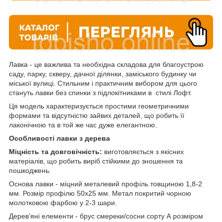
Лавка - це важлива та необхідна складова для благоустрою
саду, парку, скверу, дачної ділянки, заміського будинку чи
міської вулиці. Стильним і практичним вибором для цього
стануть лавки без спинки з підлокітниками в стилі Лофт.
Ця модель характеризується простими геометричними
формами та відсутністю зайвих деталей, що робить її
лаконічною та в той же час дуже елегантною.
Особливості лавки з дерева
Міцність та довговічність:
виготовляється з якісних
матеріалів, що робить виріб стійкими до зношення та
пошкоджень.
Основа лавки - міцний металевий профіль товщиною 1,8-2
мм. Розмір профілю 50х25 мм. Метал покритий чорною
молотковою фарбою у 2-3 шари.
Дерев'яні елементи - брус смереки/сосни сорту А розміром