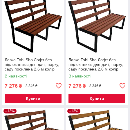
Лавка Tobi Sho Лофт без
Лавка Tobi Sho Лофт без
підлокітників для дачі, парку,
підлокітників для дачі, парку,
саду посилена 2,6 м колір
саду посилена 2,6 м колір
каштан
черешня
В наявності
В наявності
7 276
7 276
₴
₴
8 346 ₴
8 346 ₴
Купити
Купити
–13%
–13%