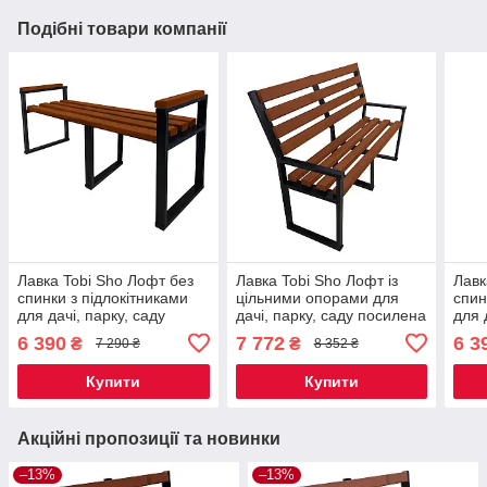
Подібні товари компанії
Лавка Tobi Sho Лофт без
Лавка Tobi Sho Лофт із
Лавк
спинки з підлокітниками
цільними опорами для
спин
для дачі, парку, саду
дачі, парку, саду посилена
для 
посилена 3 м колір
3 м колір черешня
поси
6 390
7 772
6 3
₴
₴
7 290 ₴
8 352 ₴
каштан
маха
Купити
Купити
Акційні пропозиції та новинки
–13%
–13%