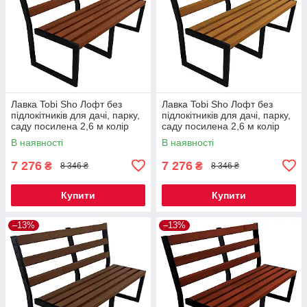
Лавка Tobi Sho Лофт без
Лавка Tobi Sho Лофт без
підлокітників для дачі, парку,
підлокітників для дачі, парку,
саду посилена 2,6 м колір
саду посилена 2,6 м колір
макасар
дуб
В наявності
В наявності
7 276
7 276
₴
₴
8 346 ₴
8 346 ₴
Купити
Купити
–13%
–13%