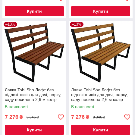
Купити
Купити
–13%
–13%
Лавка Tobi Sho Лофт без
Лавка Tobi Sho Лофт без
підлокітників для дачі, парку,
підлокітників для дачі, парку,
саду посилена 2,6 м колір
саду посилена 2,6 м колір
макасар
дуб
В наявності
В наявності
7 276
7 276
₴
₴
8 346 ₴
8 346 ₴
Купити
Купити