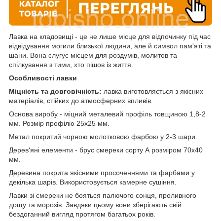
Лавка на кладовищі - це не лише місце для відпочинку під час
відвідування могили близької людини, але й символ пам'яті та
шани. Вона слугує місцем для роздумів, молитов та
спілкування з тими, хто пішов із життя.
Особливості лавки
Міцність та довговічність:
лавка виготовляється з якісних
матеріалів, стійких до атмосферних впливів.
Основа виробу - міцний металевий профіль товщиною 1,8-2
мм. Розмір профілю 25х25 мм.
Метал покритий чорною молотковою фарбою у 2-3 шари.
Дерев'яні елементи - брус смереки сорту А розміром 70х40
мм.
Деревина покрита якісними просоченнями та фарбами у
декілька шарів. Використовується камерне сушіння.
Лавки зі смереки не бояться палючого сонця, проливного
дощу та морозів. Завдяки цьому вони зберігають свій
бездоганний вигляд протягом багатьох років.