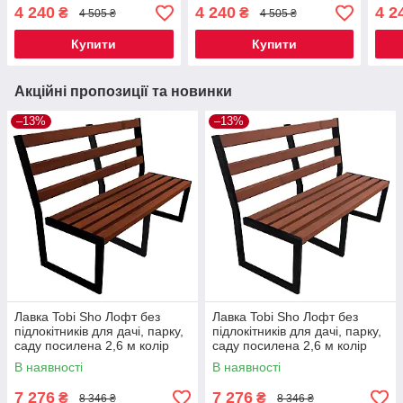
черешня
каштан
дуб
4 240
4 240
4 2
₴
₴
4 505 ₴
4 505 ₴
Купити
Купити
Акційні пропозиції та новинки
–13%
–13%
Лавка Tobi Sho Лофт без
Лавка Tobi Sho Лофт без
підлокітників для дачі, парку,
підлокітників для дачі, парку,
саду посилена 2,6 м колір
саду посилена 2,6 м колір
каштан
черешня
В наявності
В наявності
7 276
7 276
₴
₴
8 346 ₴
8 346 ₴