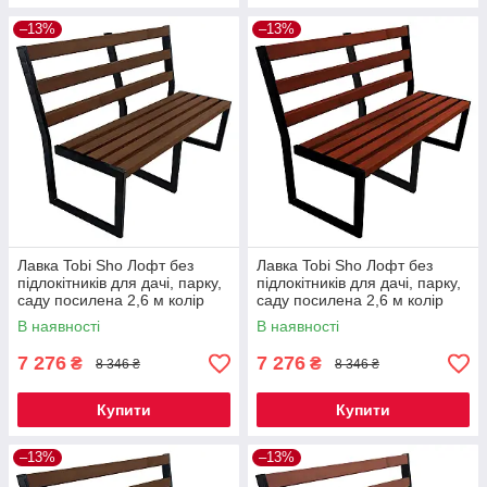
–13%
–13%
Лавка Tobi Sho Лофт без
Лавка Tobi Sho Лофт без
підлокітників для дачі, парку,
підлокітників для дачі, парку,
саду посилена 2,6 м колір
саду посилена 2,6 м колір
горіх
махагоній
В наявності
В наявності
7 276
7 276
₴
₴
8 346 ₴
8 346 ₴
Купити
Купити
–13%
–13%