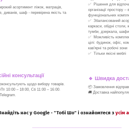
✅ Рішення для відпочин
рокий асортимент ліжок, матраців,
організації простору –
ів, диванів, шаф - перевірена якість та
функціональних компле
✅ Збалансований асорт
каркаси, обідні столи, 
тумби, дзеркала, шафи
✅ Можливість комплект
цілі: будинок, офіс, ко
кав'ярні та робочі зони
✅ Тільки якісні меблі
йні консультації
🔹
Швидка доста
консультують щодо вибору товарів.
📦 Замовлення відпра
т 10:00 – 18:00, Сб 11:00 – 16:00.
🚚 Доставка найпопуля
 Telegram.
 Знайдіть нас у Google - "Тобі Шо" і ознайомтеся з
усім 
_______________________________