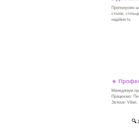
Пропонуємо ши
столів, стільц
надійність
🔹
Професі
Менеджери про
Працюємо: Пн-П
Зв'язок: Viber,
🔍