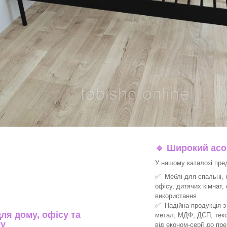
🔹
Широкий асор
У нашому каталозі пре
✅ Меблі для спальні, к
офісу, дитячих кімнат,
використання
✅ Надійна продукція з 
ля дому, офісу та
метал, МДФ, ДСП, текс
ку
від економ-серії до пре