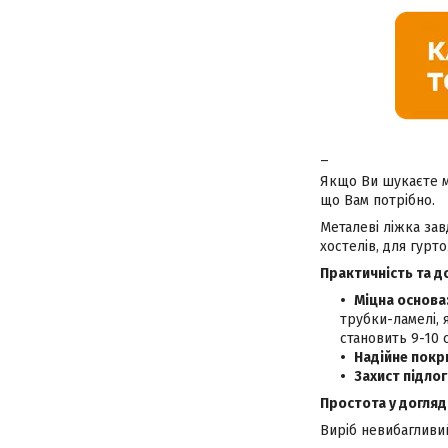
_
Якщо Ви шукаєте мі
що Вам потрібно.
Металеві ліжка зав
хостелів, для гурто
П
рактичність та д
Міцна основа
трубки-ламелі, 
становить 9-10 
Надійне покр
Захист підлог
Простота у догляді
Виріб невибагливий