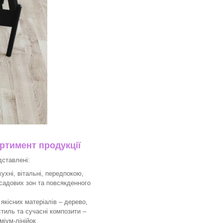
тимент продукції
дставлені:
ухні, вітальні, передпокою,
 садових зон та повсякденного
якісних матеріалів – дерево,
тиль та сучасні композити –
міум-лінійок