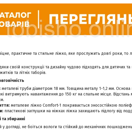
цне, практичне та стильне ліжко, яке прослужить довгі роки, то лі
дяки своїй конструкції та дизайну чудово підходять для дитячих та г
житків та літніх таборів.
овговічність
:
металеві труби діаметром 18 мм. Товщина металу 1-1,2 мм. Основа 
які витримують навантаження до 150 кг на спальне місце. Відстан
см.
иття:
металеве ліжко Comfort-1 покривається зносостійкою полі
и:
пластикові заглушки на ніжках ліжка захищають підлогу від под
 та збиранні
 у догляді, не боїться вологи та стійкий до механічних пошкоджень