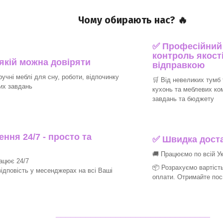
Чому обирають нас? 🔥
✅ Професійний п
контроль якості
 якій можна довіряти
відправкою
ручні меблі для сну, роботи, відпочинку
🛒 Від невеликих тумб 
их завдань
кухонь та меблевих ко
завдань та бюджету
ння 24/7 - просто та
✅ Швидка доста
🚚 Працюємо по всій Ук
рацює 24/7
📦 Розрахуємо вартість
ідповість у месенджерах на всі Ваші
оплати. Отримайте пос
_______________________________