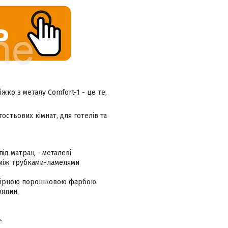
жко з металу Comfort-1 - це те,
остьових кімнат, для готелів та
під матрац - металеві
ь між трубками-ламелями
ефірною порошковою фарбою.
ряпин.
.