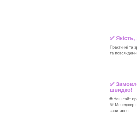
✅ Якість,
Практичні та з
та повсякденн
✅ Замовле
швидко!
🌐 Наш сайт п
💬 Менеджер в
запитання.