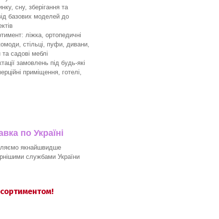
ку, сну, зберігання та
 від базових моделей до
ктів
имент: ліжка, ортопедичні
комоди, стільці, пуфи, дивани,
 та садові меблі
ації замовлень під будь-які
мерційні приміщення, готелі,
вка по Україні
вляємо якнайшвидше
рнішими службами України
асортиментом!