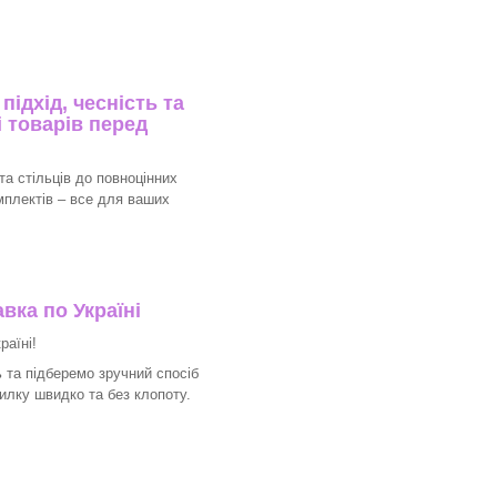
ідхід, чесність та
 товарів перед
та стільців до повноцінних
мплектів – все для ваших
вка по Україні
раїні!
 та підберемо зручний спосіб
илку швидко та без клопоту.