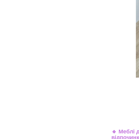
🔹
Меблі д
відпочин