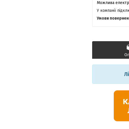
У компанії підк
О
Л