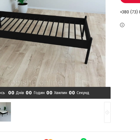
+380 (73)
0
0
0
0
0
0
0
0
ось
Днів
Годин
Хвилин
Секунд