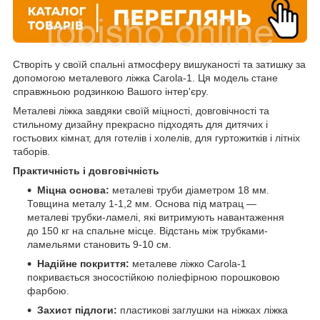
Створіть у своїй спальні атмосферу вишуканості та затишку за
допомогою металевого ліжка Carola-1. Ця модель стане
справжньою родзинкою Вашого інтер'єру.
Металеві ліжка завдяки своїй міцності, довговічності та
стильному дизайну прекрасно підходять для дитячих і
гостьових кімнат, для готелів і холелів, для гуртожитків і літніх
таборів.
Практичність і довговічність
Міцна основа:
металеві труби діаметром 18 мм.
Товщина металу 1-1,2 мм. Основа під матрац —
металеві трубки-ламелі, які витримують навантаження
до 150 кг на спальне місце. Відстань між трубками-
ламельями становить 9-10 см.
Надійне покриття:
металеве ліжко Carola-1
покривається зносостійкою поліефірною порошковою
фарбою.
Захист підлоги:
пластикові заглушки на ніжках ліжка