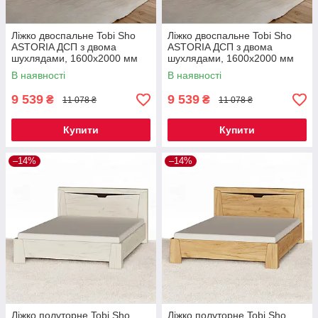
Ліжко двоспальне Tobi Sho
Ліжко двоспальне Tobi Sho
ASTORIA ДСП з двома
ASTORIA ДСП з двома
шухлядами, 1600х2000 мм
шухлядами, 1600х2000 мм
Дуб сонома/Дуб трюфель
Венге темний/Дуб молочний
В наявності
В наявності
9 539
9 539
₴
₴
11 078 ₴
11 078 ₴
Купити
Купити
–14%
–14%
Ліжко полуторне Tobi Sho
Ліжко полуторне Tobi Sho