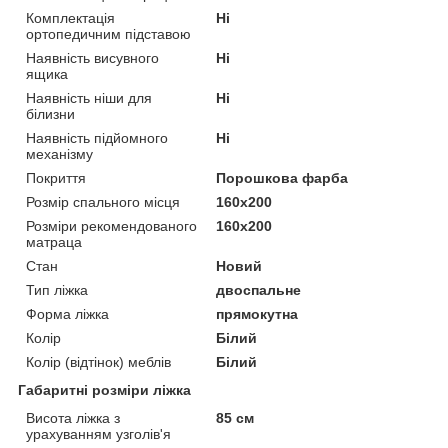
Комплектація
Ні
ортопедичним підставою
Наявність висувного
Ні
ящика
Наявність ніши для
Ні
білизни
Наявність підйомного
Ні
механізму
Покриття
Порошкова фарба
Розмір спального місця
160х200
Розміри рекомендованого
160х200
матраца
Стан
Новий
Тип ліжка
двоспальне
Форма ліжка
прямокутна
Колір
Білий
Колір (відтінок) меблів
Білий
Габаритні розміри ліжка
Висота ліжка з
85 см
урахуванням узголів'я