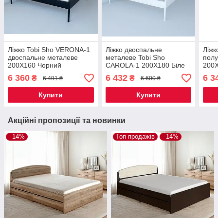
Ліжко Tobi Sho VERONA-1
Ліжко двоспальне
Ліжк
двоспальне металеве
металеве Tobi Sho
полу
200X160 Чорний
CAROLA-1 200Х180 Біле
200X
6 360
6 432
6 3
₴
₴
6 491 ₴
6 600 ₴
Купити
Купити
Акційні пропозиції та новинки
–14%
Топ продажів
–14%