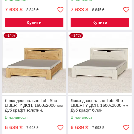
7 633
7 633
₴
₴
8 845 ₴
8 845 ₴
Купити
Купити
–14%
–14%
Ліжко двоспальне Tobi Sho
Ліжко двоспальне Tobi Sho
LIBERTY ДСП, 1600х2000 мм
LIBERTY ДСП, 1600х2000 мм
Дуб крафт золотий,
Дуб крафт білий
1600х2000 мм
В наявності
В наявності
6 639
6 639
₴
₴
7 693 ₴
7 693 ₴