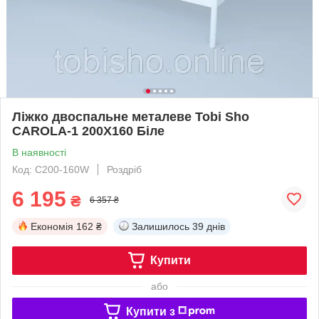
Ліжко двоспальне металеве Tobi Sho
CAROLA-1 200Х160 Біле
В наявності
Код: C200-160W
Роздріб
6 195
₴
6 357 ₴
Економія
162 ₴
Залишилось
39 днів
Купити
або
Купити з