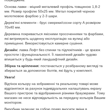
Основа лавки - міцний металевий профіль товщиною 1,8-2
мм. Розмір профілю 50х25 мм. Метал покритий чорною
молотковою фарбою у 2-3 шари.
Дерев'яні елементи - брус смереки/сосни сорту А розміром
70х40 мм.
Деревина покривається якісними просоченнями та фарбами,
які витримують щоденну експлуатацію на вулиці або
приміщенні. Використовується камерне сушіння.
Дизайн:
лавка Лофт без спинки та підлокітників - це зразок
простоти і функціональності. Її лаконічний дизайн чудово
впишеться у будь-який ландшафтний дизайн.
Збірка та кріплення:
постачається у розібраному вигляді
та
збирається за допомогою болтів, які йдуть у комплекті.
Увага!
Відтінок кольору на зображенні та реальному товарі може
відрізнятися за рахунок індивідуальних налаштувань екрану
Вашого пристрою та відображення різними браузерами. Тому
магазин не несе відповідальність за передачу кольорів Вашим
монітором.
Виробник залишає за собою право вносити зміни в