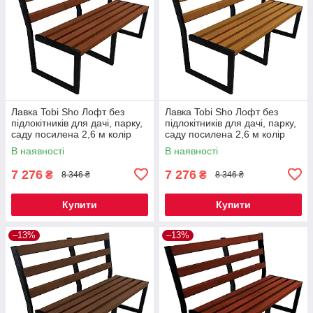
Лавка Tobi Sho Лофт без
Лавка Tobi Sho Лофт без
підлокітників для дачі, парку,
підлокітників для дачі, парку,
саду посилена 2,6 м колір
саду посилена 2,6 м колір
макасар
дуб
В наявності
В наявності
7 276
7 276
₴
₴
8 346 ₴
8 346 ₴
Купити
Купити
–13%
–13%