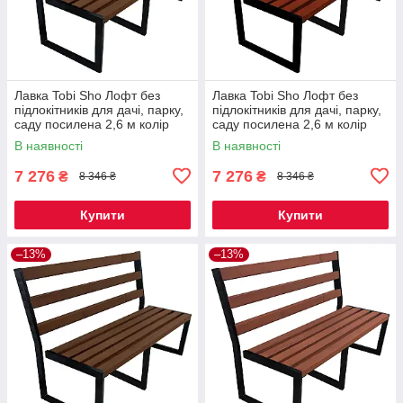
Лавка Tobi Sho Лофт без
Лавка Tobi Sho Лофт без
підлокітників для дачі, парку,
підлокітників для дачі, парку,
саду посилена 2,6 м колір
саду посилена 2,6 м колір
горіх
махагоній
В наявності
В наявності
7 276
7 276
₴
₴
8 346 ₴
8 346 ₴
Купити
Купити
–13%
–13%