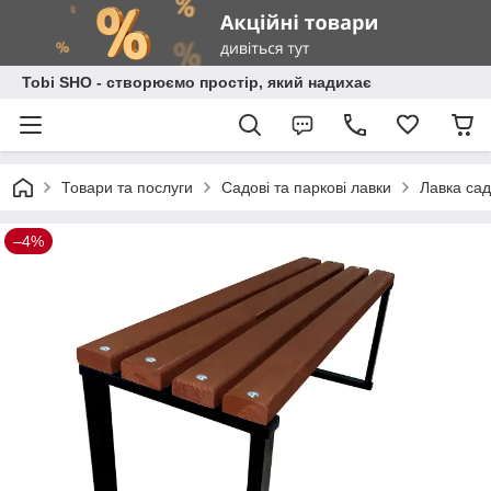
Tobi SHO - створюємо простір, який надихає
Товари та послуги
Садові та паркові лавки
Лавка сад
–4%