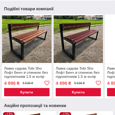
Подібні товари компанії
Лавка садова Tobi Sho
Лавка садова Tobi Sho
Лавк
Лофт Бенч зі спинкою без
Лофт Бенч зі спинкою без
Лофт
підлокітників 1,5 м колір
підлокітників 1,5 м колір
підл
Черешня
Макасар
Маха
4 896
4 896
4 8
₴
₴
5 536 ₴
5 536 ₴
Купити
Купити
Акційні пропозиції та новинки
–13%
–13%