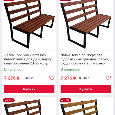
Лавка Tobi Sho Лофт без
Лавка Tobi Sho Лофт без
підлокітників для дачі, парку,
підлокітників для дачі, парку,
саду посилена 2,6 м колір
саду посилена 2,6 м колір
каштан
черешня
В наявності
В наявності
7 276
7 276
₴
₴
8 346 ₴
8 346 ₴
Купити
Купити
–13%
–13%