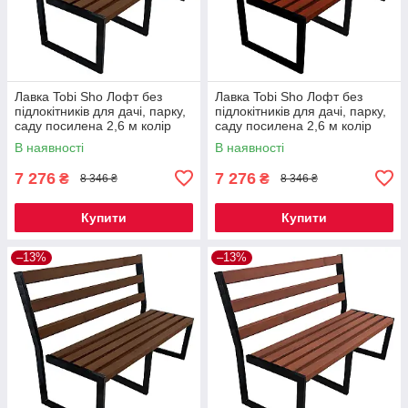
Лавка Tobi Sho Лофт без
Лавка Tobi Sho Лофт без
підлокітників для дачі, парку,
підлокітників для дачі, парку,
саду посилена 2,6 м колір
саду посилена 2,6 м колір
горіх
махагоній
В наявності
В наявності
7 276
7 276
₴
₴
8 346 ₴
8 346 ₴
Купити
Купити
–13%
–13%