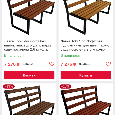
Лавка Tobi Sho Лофт без
Лавка Tobi Sho Лофт без
підлокітників для дачі, парку,
підлокітників для дачі, парку,
саду посилена 2,6 м колір
саду посилена 2,6 м колір
макасар
дуб
В наявності
В наявності
7 276
7 276
₴
₴
8 346 ₴
8 346 ₴
Купити
Купити
–13%
–13%