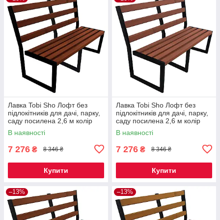
Лавка Tobi Sho Лофт без
Лавка Tobi Sho Лофт без
підлокітників для дачі, парку,
підлокітників для дачі, парку,
саду посилена 2,6 м колір
саду посилена 2,6 м колір
каштан
черешня
В наявності
В наявності
7 276
7 276
₴
₴
8 346 ₴
8 346 ₴
Купити
Купити
–13%
–13%