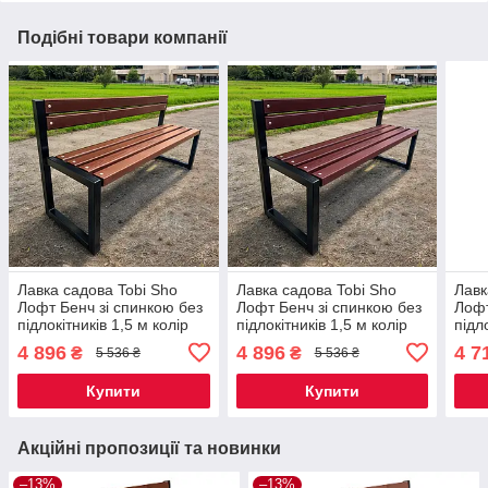
Подібні товари компанії
Лавка садова Tobi Sho
Лавка садова Tobi Sho
Лавк
Лофт Бенч зі спинкою без
Лофт Бенч зі спинкою без
Лофт
підлокітників 1,5 м колір
підлокітників 1,5 м колір
підл
Черешня
Макасар
каш
4 896
4 896
4 7
₴
₴
5 536 ₴
5 536 ₴
Купити
Купити
Акційні пропозиції та новинки
–13%
–13%