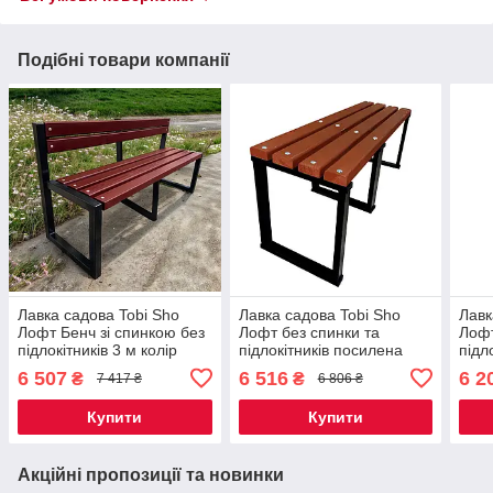
Подібні товари компанії
Лавка садова Tobi Sho
Лавка садова Tobi Sho
Лавк
Лофт Бенч зі спинкою без
Лофт без спинки та
Лофт
підлокітників 3 м колір
підлокітників посилена
підл
Махагоній
300 см колір махагоній
260 
6 507
6 516
6 2
₴
₴
7 417 ₴
6 806 ₴
Купити
Купити
Акційні пропозиції та новинки