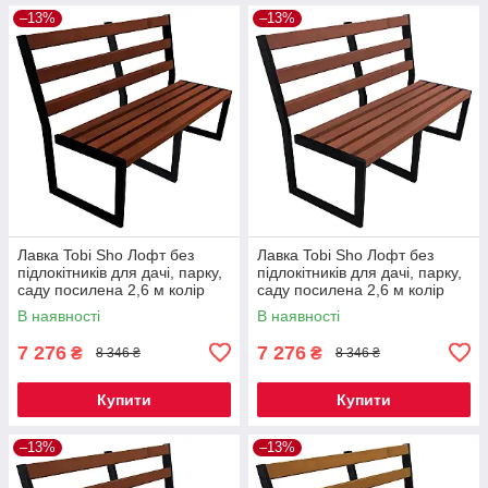
–13%
–13%
Лавка Tobi Sho Лофт без
Лавка Tobi Sho Лофт без
підлокітників для дачі, парку,
підлокітників для дачі, парку,
саду посилена 2,6 м колір
саду посилена 2,6 м колір
каштан
черешня
В наявності
В наявності
7 276
7 276
₴
₴
8 346 ₴
8 346 ₴
Купити
Купити
–13%
–13%