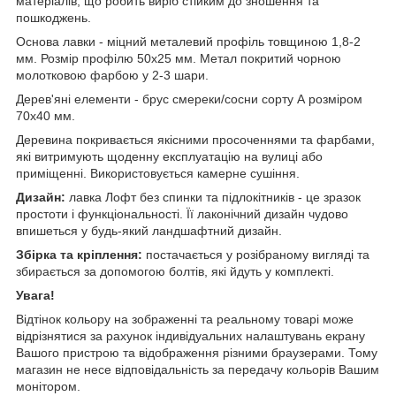
матеріалів, що робить виріб стійким до зношення та
пошкоджень.
Основа лавки - міцний металевий профіль товщиною 1,8-2
мм. Розмір профілю 50х25 мм. Метал покритий чорною
молотковою фарбою у 2-3 шари.
Дерев'яні елементи - брус смереки/сосни сорту А розміром
70х40 мм.
Деревина покривається якісними просоченнями та фарбами,
які витримують щоденну експлуатацію на вулиці або
приміщенні. Використовується камерне сушіння.
Дизайн:
лавка Лофт без спинки та підлокітників - це зразок
простоти і функціональності. Її лаконічний дизайн чудово
впишеться у будь-який ландшафтний дизайн.
Збірка та кріплення:
постачається у розібраному вигляді
та
збирається за допомогою болтів, які йдуть у комплекті.
Увага!
Відтінок кольору на зображенні та реальному товарі може
відрізнятися за рахунок індивідуальних налаштувань екрану
Вашого пристрою та відображення різними браузерами. Тому
магазин не несе відповідальність за передачу кольорів Вашим
монітором.