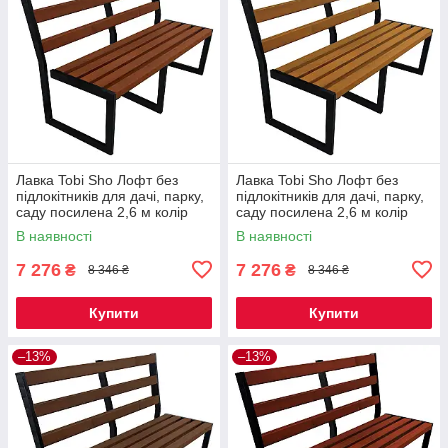
Лавка Tobi Sho Лофт без
Лавка Tobi Sho Лофт без
підлокітників для дачі, парку,
підлокітників для дачі, парку,
саду посилена 2,6 м колір
саду посилена 2,6 м колір
макасар
дуб
В наявності
В наявності
7 276
7 276
₴
₴
8 346 ₴
8 346 ₴
Купити
Купити
–13%
–13%