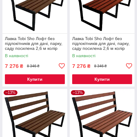
Лавка Tobi Sho Лофт без
Лавка Tobi Sho Лофт без
підлокітників для дачі, парку,
підлокітників для дачі, парку,
саду посилена 2,6 м колір
саду посилена 2,6 м колір
горіх
махагоній
В наявності
В наявності
7 276
7 276
₴
₴
8 346 ₴
8 346 ₴
Купити
Купити
–13%
–13%