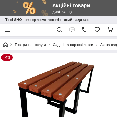
Tobi SHO - створюємо простір, який надихає
Товари та послуги
Садові та паркові лавки
Лавка сад
–4%