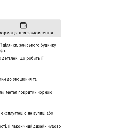
формація для замовлення
ї ділянки, заміського будинку
офт.
 деталей, що робить її
йким до зношення та
 мм. Метал покритий чорною
експлуатацію на вулиці або
сті. Її лаконічний дизайн чудово