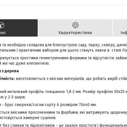
пис
Характеристики
Ін
 та необхідна складова для благоустрою саду, парку, скверу, дачно
 Стильним і практичним вибором для цього стануть лавки в стилі Л
ризується простими геометричними формами та відсутністю зайвих
й же час дуже елегантною.
 з дерева
ічність:
виготовляється з якісних матеріалів, що робить виріб сті
цний металевий профіль товщиною 1,8-2 мм. Розмір профілю 50х25
 у 2-3 шари.
 - брус смереки/сосни сорту А розміром 70х40 мм.
ться якісними просоченнями та фарбами, які витримують щоденну 
истовується камерне сушіння.
 без спинки та підлокітників - це зразок простоти і функціонально