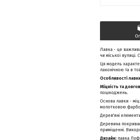
О
Лавка - це важлива
чи міської вулиці.
Ця модель характе
лаконічною та в то
Особливості лавки
Міцність та довгов
пошкоджень.
Основа лавки - мі
молотковою фарбою
Дерев'яні елементи
Деревина покриває
приміщенні. Викор
Дизайн:
лавка Лофт