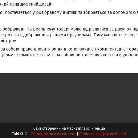
який ландшафтний дизайн.
я:
постачається у розібраному вигляді
та
збирається за допомогою бо
а зображенні та реальному товарі може відрізнятися за рахунок і
строю та відображення різними браузерами. Тому магазин не несе 
нітором.
за собою право вносити зміни в конструкцію і комплектацію това
цьому всі зміни не тягнуть за собою погіршення якості та функціон
Сайт створений на маркетплейсі
Prom.ua
Tobi SHO |
Поскаржитися на контент
|
Політика конфіденційності