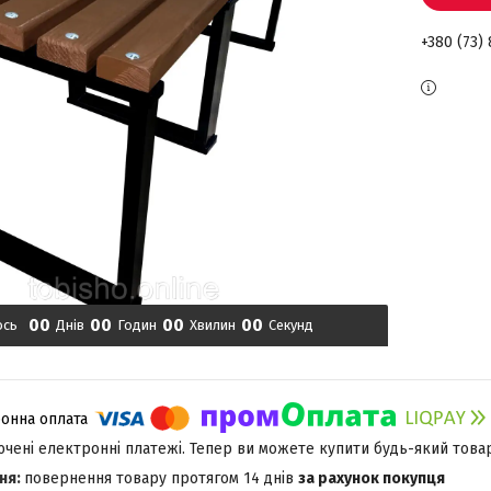
+380 (73)
0
0
0
0
0
0
0
0
ось
Днів
Годин
Хвилин
Секунд
лючені електронні платежі. Тепер ви можете купити будь-який това
повернення товару протягом 14 днів
за рахунок покупця