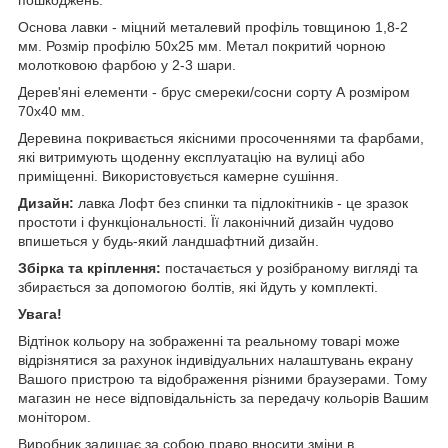
Основа лавки - міцний металевий профіль товщиною 1,8-2
мм. Розмір профілю 50х25 мм. Метал покритий чорною
молотковою фарбою у 2-3 шари.
Дерев'яні елементи - брус смереки/сосни сорту А розміром
70х40 мм.
Деревина покривається якісними просоченнями та фарбами,
які витримують щоденну експлуатацію на вулиці або
приміщенні. Використовується камерне сушіння.
Дизайн:
лавка Лофт без спинки та підлокітників - це зразок
простоти і функціональності. Її лаконічний дизайн чудово
впишеться у будь-який ландшафтний дизайн.
Збірка та кріплення:
постачається у розібраному вигляді
та
збирається за допомогою болтів, які йдуть у комплекті.
Увага!
Відтінок кольору на зображенні та реальному товарі може
відрізнятися за рахунок індивідуальних налаштувань екрану
Вашого пристрою та відображення різними браузерами. Тому
магазин не несе відповідальність за передачу кольорів Вашим
монітором.
Виробник залишає за собою право вносити зміни в