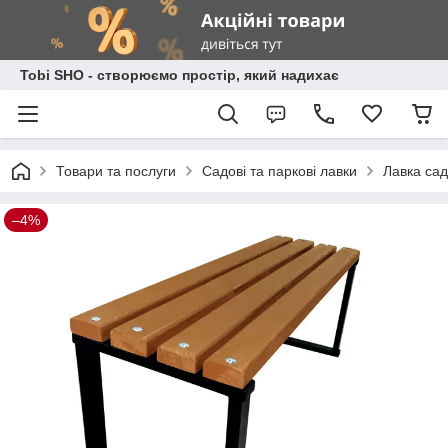
Tobi SHO - створюємо простір, який надихає
Товари та послуги
Садові та паркові лавки
Лавка сад
–4%