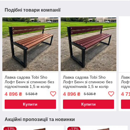
Подібні товари компанії
Лавка садова Tobi Sho
Лавка садова Tobi Sho
Лавк
Лофт Бенч зі спинкою без
Лофт Бенч зі спинкою без
Лофт
підлокітників 1,5 м колір
підлокітників 1,5 м колір
підл
Черешня
Макасар
каш
4 896
4 896
4 7
₴
₴
5 536 ₴
5 536 ₴
Купити
Купити
Акційні пропозиції та новинки
–13%
–13%