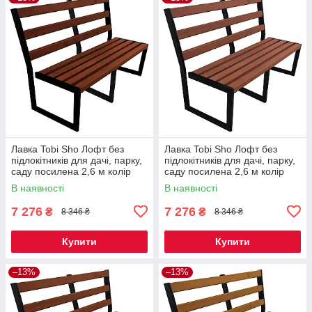
Лавка Tobi Sho Лофт без
Лавка Tobi Sho Лофт без
підлокітників для дачі, парку,
підлокітників для дачі, парку,
саду посилена 2,6 м колір
саду посилена 2,6 м колір
каштан
черешня
В наявності
В наявності
7 276
7 276
₴
₴
8 346 ₴
8 346 ₴
Купити
Купити
–13%
–13%