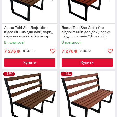
Лавка Tobi Sho Лофт без
Лавка Tobi Sho Лофт без
підлокітників для дачі, парку,
підлокітників для дачі, парку,
саду посилена 2,6 м колір
саду посилена 2,6 м колір
горіх
махагоній
В наявності
В наявності
7 276
7 276
₴
₴
8 346 ₴
8 346 ₴
Купити
Купити
–13%
–13%