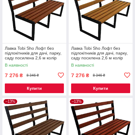
Лавка Tobi Sho Лофт без
Лавка Tobi Sho Лофт без
підлокітників для дачі, парку,
підлокітників для дачі, парку,
саду посилена 2,6 м колір
саду посилена 2,6 м колір
макасар
дуб
В наявності
В наявності
7 276
7 276
₴
₴
8 346 ₴
8 346 ₴
Купити
Купити
–13%
–13%