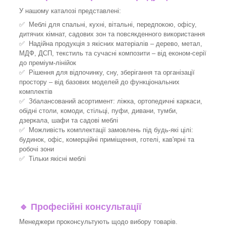
У нашому каталозі представлені:
✅ Меблі для спальні, кухні, вітальні, передпокою, офісу,
дитячих кімнат, садових зон та повсякденного використання
✅ Надійна продукція з якісних матеріалів – дерево, метал,
МДФ, ДСП, текстиль та сучасні композити – від економ-серії
до преміум-лінійок
✅ Рішення для відпочинку, сну, зберігання та організації
простору – від базових моделей до функціональних
комплектів
✅ Збалансований асортимент: ліжка, ортопедичні каркаси,
обідні столи, комоди, стільці, пуфи, дивани, тумби,
дзеркала, шафи та садові меблі
✅ Можливість комплектації замовлень під будь-які цілі:
будинок, офіс, комерційні приміщення, готелі, кав'ярні та
робочі зони
✅ Тільки якісні меблі
🔹
Професійні консультації
Менеджери проконсультують щодо вибору товарів.