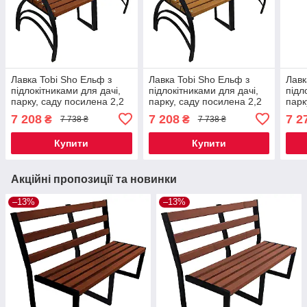
Лавка Tobi Sho Ельф з
Лавка Tobi Sho Ельф з
Лавк
підлокітниками для дачі,
підлокітниками для дачі,
підл
парку, саду посилена 2,2
парку, саду посилена 2,2
парк
м колір каштан
м колір дуб
м ко
7 208
7 208
7 2
₴
₴
7 738 ₴
7 738 ₴
Купити
Купити
Акційні пропозиції та новинки
–13%
–13%