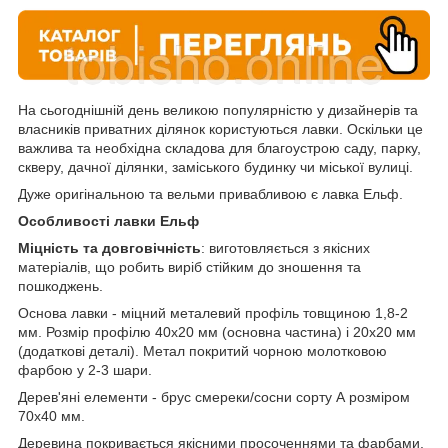
На сьогоднішній день великою популярністю у дизайнерів та
власників приватних ділянок користуються лавки. Оскільки це
важлива та необхідна складова для благоустрою саду, парку,
скверу, дачної ділянки, заміського будинку чи міської вулиці.
Дуже оригінальною та вельми привабливою є лавка Ельф.
Особливості лавки Ельф
Міцність та довговічність
: виготовляється з якісних
матеріалів, що робить виріб стійким до зношення та
пошкоджень.
Основа лавки - міцний металевий профіль товщиною 1,8-2
мм. Розмір профілю 40х20 мм (основна частина) і 20х20 мм
(додаткові деталі). Метал покритий чорною молотковою
фарбою у 2-3 шари.
Дерев'яні елементи - брус смереки/сосни сорту А розміром
70х40 мм.
Деревина покривається якісними просоченнями та фарбами,