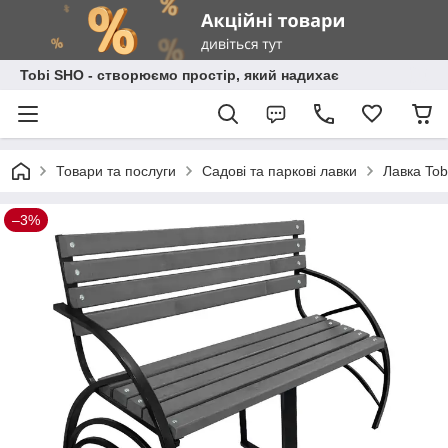
Tobi SHO - створюємо простір, який надихає
Товари та послуги
Садові та паркові лавки
Лавка Tob
–3%