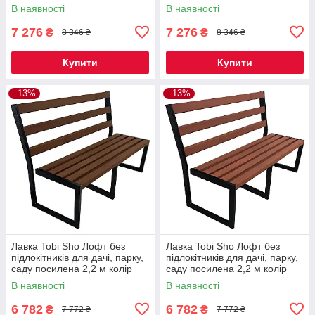
горіх
махагоній
В наявності
В наявності
7 276
7 276
₴
₴
8 346 ₴
8 346 ₴
Купити
Купити
–13%
–13%
Лавка Tobi Sho Лофт без
Лавка Tobi Sho Лофт без
підлокітників для дачі, парку,
підлокітників для дачі, парку,
саду посилена 2,2 м колір
саду посилена 2,2 м колір
горіх
черешня
В наявності
В наявності
6 782
6 782
₴
₴
7 772 ₴
7 772 ₴