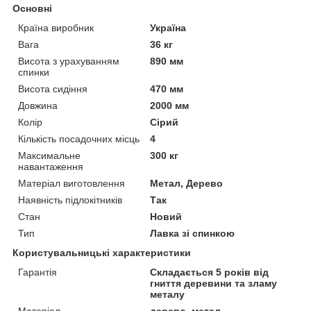
Основні
Країна виробник
Україна
Вага
36 кг
Висота з урахуванням
890 мм
спинки
Висота сидіння
470 мм
Довжина
2000 мм
Колір
Сірий
Кількість посадочних місць
4
Максимальне
300 кг
навантаження
Матеріал виготовлення
Метал, Дерево
Наявність підлокітників
Так
Стан
Новий
Тип
Лавка зі спинкою
Користувальницькі характеристики
Гарантія
Складається 5 років від
гниття деревини та зламу
металу
Матеріал
дерево, метал