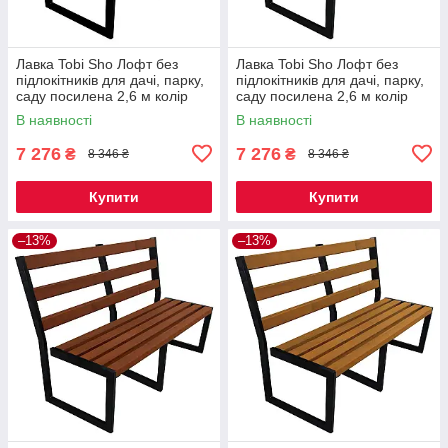
Лавка Tobi Sho Лофт без
Лавка Tobi Sho Лофт без
підлокітників для дачі, парку,
підлокітників для дачі, парку,
саду посилена 2,6 м колір
саду посилена 2,6 м колір
каштан
черешня
В наявності
В наявності
7 276
7 276
₴
₴
8 346 ₴
8 346 ₴
Купити
Купити
–13%
–13%