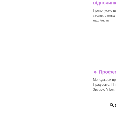
відпочин
Пропонуємо ши
столів, стільц
надійність
🔹
Професі
Менеджери про
Працюємо: Пн-П
Зв'язок: Viber,
🔍