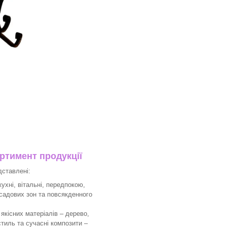
тимент продукції
дставлені:
ухні, вітальні, передпокою,
 садових зон та повсякденного
якісних матеріалів – дерево,
тиль та сучасні композити –