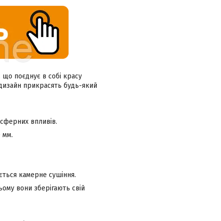
 що поєднує в собі красу
 дизайн прикрасять будь-який
осферних впливів.
 мм.
ється камерне сушіння.
ьому вони зберігають свій