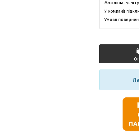
У компанії підк
О
Ла