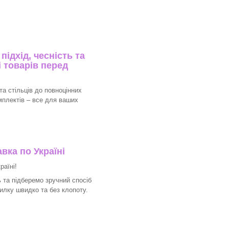
ідхід, чесність та
 товарів перед
та стільців до повноцінних
мплектів – все для ваших
вка по Україні
раїні!
 та підберемо зручний спосіб
илку швидко та без клопоту.