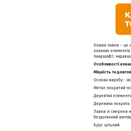
Ковані лавки – це 
кованих елементів
ландшафт, надавши
Особливості кован
Міцність та довгов
Основа виробу - м
Метал покритий ч
Дерев'яні елементи
Деревина покрита 
Лавки зі смереки н
бездоганний вигляд
Брус цільний.