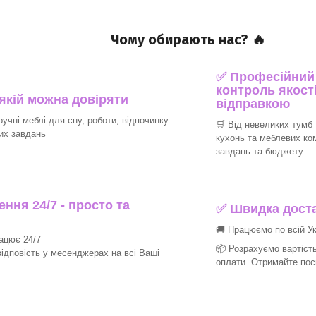
_______________________________
Чому обирають нас? 🔥
✅ Професійний п
контроль якості
 якій можна довіряти
відправкою
ручні меблі для сну, роботи, відпочинку
🛒 Від невеликих тумб 
их завдань
кухонь та меблевих ко
завдань та бюджету
ння 24/7 - просто та
✅ Швидка доста
🚚 Працюємо по всій Ук
рацює 24/7
📦 Розрахуємо вартість
ідповість у месенджерах на всі Ваші
оплати. Отримайте пос
_______________________________