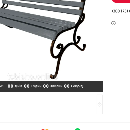
+380 (73)
0
0
0
0
0
0
0
0
ось
Днів
Годин
Хвилин
Секунд