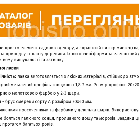
не просто елемент садового декору, а справжній витвір мистецтва,
 та природну теплоту деревини. Їх витончені форми та елегантний
 йому вишуканості та затишку.
ої лавки
ічність:
лавка виготовляється з якісних матеріалів, стійких до атм
іцний металевий профіль товщиною 1,8-2 мм. Розмір профілю 20х20
орною молотковою фарбою у 2-3 шари.
 - брус смереки сорту А розміром 70х40 мм.
якісними просоченнями та фарбами у декілька шарів. Використову
е бояться палючого сонця, проливного дощу та морозів. Завдяки ц
 протягом багатьох років.