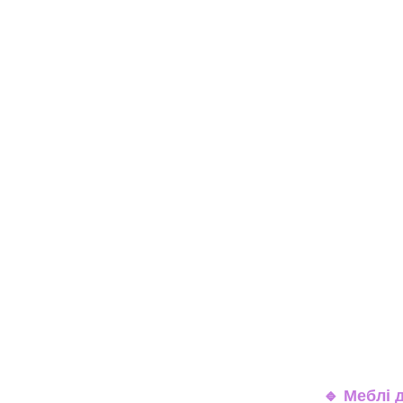
🔹
Меблі д