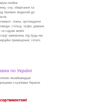
міум-лінійок
ку, сну, зберігання та
 від базових моделей до
ктів
имент: ліжка, ортопедичні
комоди, стільці, пуфи, дивани,
 та садові меблі
ації замовлень під будь-які
мерційні приміщення, готелі,
вка по Україні
вляємо якнайшвидше
рнішими службами України
асортиментом!