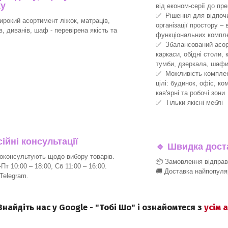
ку
від економ-серії до пре
✅ Рішення для відпочин
рокий асортимент ліжок, матраців,
організації простору –
ів, диванів, шаф - перевірена якість та
функціональних компле
✅ Збалансований асорт
каркаси, обідні столи, 
тумби, дзеркала, шафи
✅ Можливість комплект
цілі: будинок, офіс, ко
кав'ярні та робочі зони
✅ Тільки якісні меблі
йні консультації
🔹
Швидка доста
консультують щодо вибору товарів.
📦 Замовлення відпра
т 10:00 – 18:00, Сб 11:00 – 16:00.
🚚 Доставка найпопуля
 Telegram.
 Знайдіть нас у Google - "Тобі Шо" і ознайомтеся з
усім 