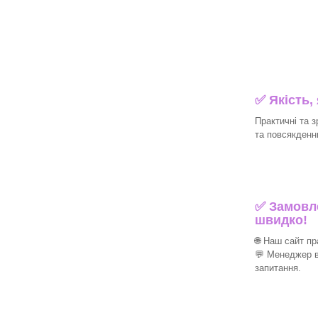
✅ Якість,
Практичні та з
та повсякденн
✅ Замовле
швидко!
🌐 Наш сайт п
💬 Менеджер в
запитання.