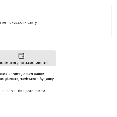
р не покидаючи сайту.
формація для замовлення
лянок користуються лавки.
ої ділянки, заміського будинку
ка варіантів цього стилю.