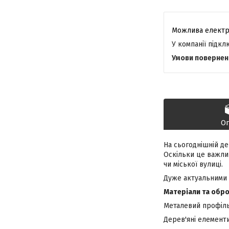
У компанії підк
О
На сьогоднішній д
Оскільки це важлив
чи міської вулиці.
Дуже актуальними є
Матеріали та обр
Металевий профіль:
Дерев'яні елементи