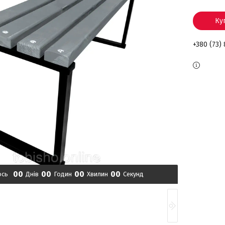
Ку
+380 (73)
0
0
0
0
0
0
0
0
ось
Днів
Годин
Хвилин
Секунд