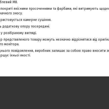
еблевий М8.
 покриті якісними просоченнями та фарбами, які витримують щоден
начного зносу.
ристовується камерне сушіння.
ь додаткову опору посередині.
 у розібраному вигляді.
ір представленого товару можуть незначно відрізнятися від оригі
о монітора.
днього повідомлення, виробник залишає за собою право вносити зм
ршує їхньої якості.