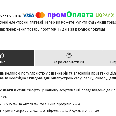
лючені електронні платежі. Тепер ви можете купити будь-який това
повернення товару протягом 14 днів
за рахунок покупця
пис
Характеристики
Ін
ень великою популярністю у дизайнерів та власників приватних ді
а та необхідна складова для благоустрою саду, парку, скверу, дачн
 лавки в стилі «Лофт». У нашому асортименті представлено декіль
обка
 50х25 мм та 40х20 мм, товщина профілю 2 мм.
: бруси смереки 70х40 мм. Відстань між брусами 25-30 мм.