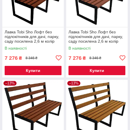
Лавка Tobi Sho Лофт без
Лавка Tobi Sho Лофт без
підлокітників для дачі, парку,
підлокітників для дачі, парку,
саду посилена 2,6 м колір
саду посилена 2,6 м колір
каштан
черешня
В наявності
В наявності
7 276
7 276
₴
₴
8 346 ₴
8 346 ₴
Купити
Купити
–13%
–13%