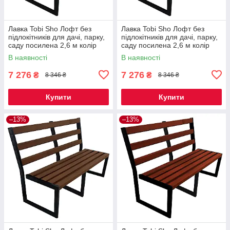
Лавка Tobi Sho Лофт без
Лавка Tobi Sho Лофт без
підлокітників для дачі, парку,
підлокітників для дачі, парку,
саду посилена 2,6 м колір
саду посилена 2,6 м колір
макасар
дуб
В наявності
В наявності
7 276
7 276
₴
₴
8 346 ₴
8 346 ₴
Купити
Купити
–13%
–13%