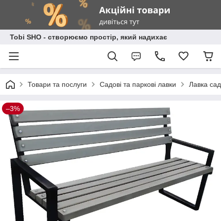
Tobi SHO - створюємо простір, який надихає
Товари та послуги
Садові та паркові лавки
Лавка сад
–3%