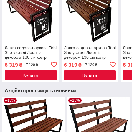
Лавка садово-паркова Tobi
Лавка садово-паркова Tobi
Лавк
Sho у стилі Лофт із
Sho у стилі Лофт із
Sho 
декором 130 см колір
декором 130 см колір
деко
черешня
горіх
каш
6 319
6 319
6 3
₴
₴
7 120 ₴
7 120 ₴
Купити
Купити
Акційні пропозиції та новинки
–13%
–13%