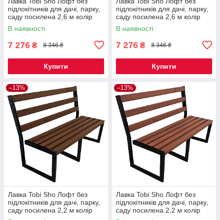
Лавка Tobi Sho Лофт без
Лавка Tobi Sho Лофт без
підлокітників для дачі, парку,
підлокітників для дачі, парку,
саду посилена 2,6 м колір
саду посилена 2,6 м колір
горіх
махагоній
В наявності
В наявності
7 276
7 276
₴
₴
8 346 ₴
8 346 ₴
Купити
Купити
–13%
–13%
Лавка Tobi Sho Лофт без
Лавка Tobi Sho Лофт без
підлокітників для дачі, парку,
підлокітників для дачі, парку,
саду посилена 2,2 м колір
саду посилена 2,2 м колір
горіх
черешня