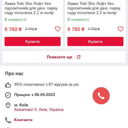
Лавка Tobi Sho Лофт без
Лавка Tobi Sho Лофт без
підлокітників для дачі, парку,
підлокітників для дачі, парку,
саду посилена 2,2 м колір
саду посилена 2,2 м колір
горіх
черешня
В наявності
В наявності
6 782
6 782
₴
₴
7 772 ₴
7 772 ₴
Купити
Купити
Показати ще
Про нас
95% позитивних з 87 відгуків за рік
Працює з 06.04.2022
м. Київ
Ахматової 5, Київ, Україна
Контакти