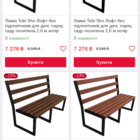
Лавка Tobi Sho Лофт без
Лавка Tobi Sho Лофт без
підлокітників для дачі, парку,
підлокітників для дачі, парку,
саду посилена 2,6 м колір
саду посилена 2,6 м колір
горіх
махагоній
В наявності
В наявності
7 276
7 276
₴
₴
8 346 ₴
8 346 ₴
Купити
Купити
–13%
–13%