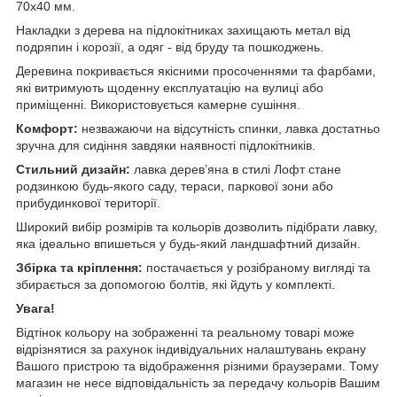
70х40 мм.
Накладки з дерева на підлокітниках захищають метал від
подряпин і корозії, а одяг - від бруду та пошкоджень.
Деревина покривається якісними просоченнями та фарбами,
які витримують щоденну експлуатацію на вулиці або
приміщенні. Використовується камерне сушіння.
Комфорт:
незважаючи на відсутність спинки, лавка достатньо
зручна для сидіння завдяки наявності підлокітників.
Стильний дизайн:
лавка дерев’яна в стилі Лофт стане
родзинкою будь-якого саду, тераси, паркової зони або
прибудинкової території.
Широкий вибір розмірів та кольорів дозволить підібрати лавку,
яка ідеально впишеться у будь-який ландшафтний дизайн.
Збірка та кріплення:
постачається у розібраному вигляді
та
збирається за допомогою болтів, які йдуть у комплекті.
Увага!
Відтінок кольору на зображенні та реальному товарі може
відрізнятися за рахунок індивідуальних налаштувань екрану
Вашого пристрою та відображення різними браузерами. Тому
магазин не несе відповідальність за передачу кольорів Вашим