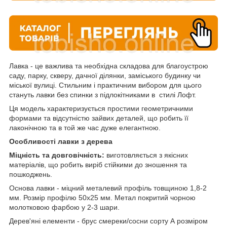
Лавка - це важлива та необхідна складова для благоустрою
саду, парку, скверу, дачної ділянки, заміського будинку чи
міської вулиці. Стильним і практичним вибором для цього
стануть лавки без спинки з підлокітниками в стилі Лофт.
Ця модель характеризується простими геометричними
формами та відсутністю зайвих деталей, що робить її
лаконічною та в той же час дуже елегантною.
Особливості лавки з дерева
Міцність та довговічність:
виготовляється з якісних
матеріалів, що робить виріб стійкими до зношення та
пошкоджень.
Основа лавки - міцний металевий профіль товщиною 1,8-2
мм. Розмір профілю 50х25 мм. Метал покритий чорною
молотковою фарбою у 2-3 шари.
Дерев'яні елементи - брус смереки/сосни сорту А розміром