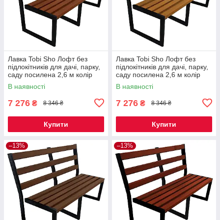
Лавка Tobi Sho Лофт без
Лавка Tobi Sho Лофт без
підлокітників для дачі, парку,
підлокітників для дачі, парку,
саду посилена 2,6 м колір
саду посилена 2,6 м колір
макасар
дуб
В наявності
В наявності
7 276
7 276
₴
₴
8 346 ₴
8 346 ₴
Купити
Купити
–13%
–13%