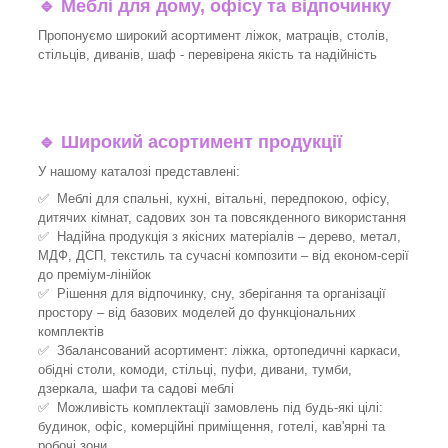
🔹
Меблі для дому, офісу та відпочинку
Пропонуємо широкий асортимент ліжок, матраців, столів,
стільців, диванів, шаф - перевірена якість та надійність
🔹
Широкий асортимент продукції
У нашому каталозі представлені:
✅ Меблі для спальні, кухні, вітальні, передпокою, офісу,
дитячих кімнат, садових зон та повсякденного використання
✅ Надійна продукція з якісних матеріалів – дерево, метал,
МДФ, ДСП, текстиль та сучасні композити – від економ-серії
до преміум-лінійок
✅ Рішення для відпочинку, сну, зберігання та організації
простору – від базових моделей до функціональних
комплектів
✅ Збалансований асортимент: ліжка, ортопедичні каркаси,
обідні столи, комоди, стільці, пуфи, дивани, тумби,
дзеркала, шафи та садові меблі
✅ Можливість комплектації замовлень під будь-які цілі:
будинок, офіс, комерційні приміщення, готелі, кав'ярні та
робочі зони