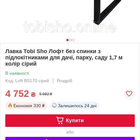
Лавка Tobi Sho Лофт без спинки з
підлокітниками для дачі, парку, саду 1,7 м
колір сірий
В наявності
Код: Loft BS170 сірий
Роздріб
4 752
₴
5 082 ₴
Економія
330 ₴
Залишилось
24 дні
Купити
або