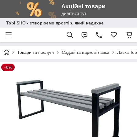
Tobi SHO - створюємо простір, який надихає
Товари та послуги
Садові та паркові лавки
Лавка Tob
–6%