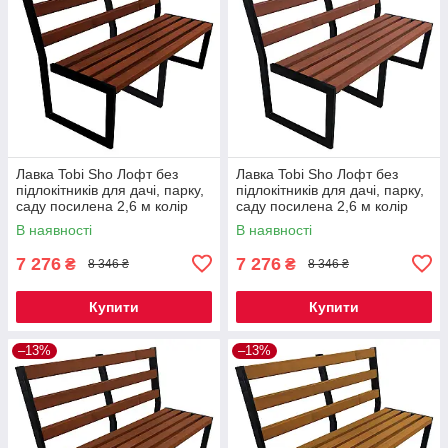
Лавка Tobi Sho Лофт без
Лавка Tobi Sho Лофт без
підлокітників для дачі, парку,
підлокітників для дачі, парку,
саду посилена 2,6 м колір
саду посилена 2,6 м колір
каштан
черешня
В наявності
В наявності
7 276
7 276
₴
₴
8 346 ₴
8 346 ₴
Купити
Купити
–13%
–13%