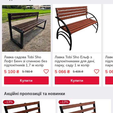
Лавка садова Tobi Sho
Лавка Tobi Sho Ельф з
Лавк
Лофт Бенч зі спинкою без
підлокітниками для дачі,
підл
підлокітників 1,7 м колір
парку, саду 1 м колір
парк
Горіх
черешня
маха
5 100
5 066
5 0
₴
₴
5 780 ₴
5 406 ₴
Купити
Купити
Акційні пропозиції та новинки
–13%
–13%