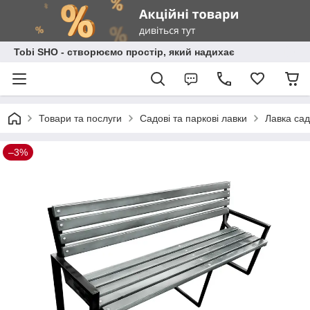
Tobi SHO - створюємо простір, який надихає
Товари та послуги
Садові та паркові лавки
Лавка сад
–3%