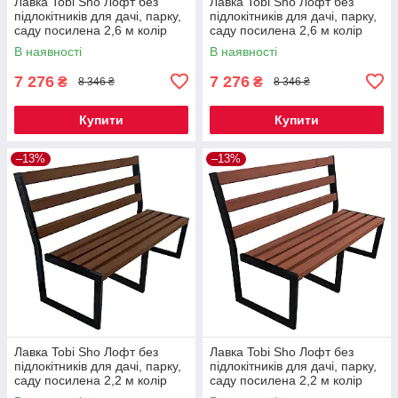
Лавка Tobi Sho Лофт без
Лавка Tobi Sho Лофт без
підлокітників для дачі, парку,
підлокітників для дачі, парку,
саду посилена 2,6 м колір
саду посилена 2,6 м колір
горіх
махагоній
В наявності
В наявності
7 276
7 276
₴
₴
8 346 ₴
8 346 ₴
Купити
Купити
–13%
–13%
Лавка Tobi Sho Лофт без
Лавка Tobi Sho Лофт без
підлокітників для дачі, парку,
підлокітників для дачі, парку,
саду посилена 2,2 м колір
саду посилена 2,2 м колір
горіх
черешня