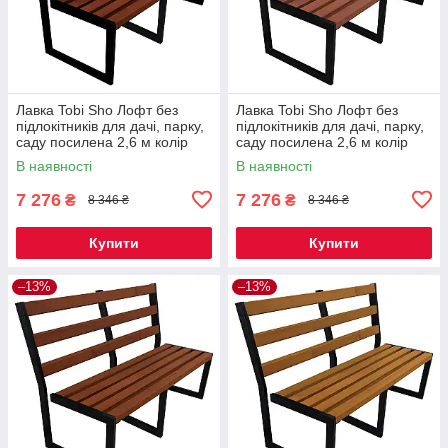
Лавка Tobi Sho Лофт без
Лавка Tobi Sho Лофт без
підлокітників для дачі, парку,
підлокітників для дачі, парку,
саду посилена 2,6 м колір
саду посилена 2,6 м колір
каштан
черешня
В наявності
В наявності
7 276
7 276
₴
₴
8 346 ₴
8 346 ₴
Купити
Купити
–13%
–13%