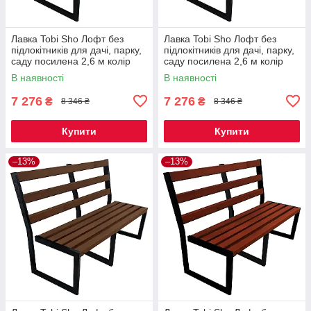
Лавка Tobi Sho Лофт без
Лавка Tobi Sho Лофт без
підлокітників для дачі, парку,
підлокітників для дачі, парку,
саду посилена 2,6 м колір
саду посилена 2,6 м колір
макасар
дуб
В наявності
В наявності
7 276
7 276
₴
₴
8 346 ₴
8 346 ₴
Купити
Купити
–13%
–13%