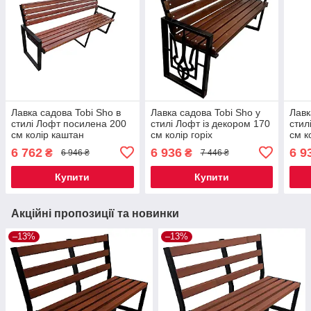
Лавка садова Tobi Sho в
Лавка садова Tobi Sho у
Лавк
стилі Лофт посилена 200
стилі Лофт із декором 170
стил
см колір каштан
см колір горіх
см к
6 762
6 936
6 9
₴
₴
6 946 ₴
7 446 ₴
Купити
Купити
Акційні пропозиції та новинки
–13%
–13%