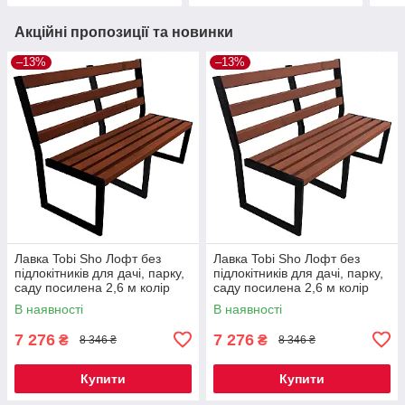
Акційні пропозиції та новинки
–13%
–13%
Лавка Tobi Sho Лофт без
Лавка Tobi Sho Лофт без
підлокітників для дачі, парку,
підлокітників для дачі, парку,
саду посилена 2,6 м колір
саду посилена 2,6 м колір
каштан
черешня
В наявності
В наявності
7 276
7 276
₴
₴
8 346 ₴
8 346 ₴
Купити
Купити