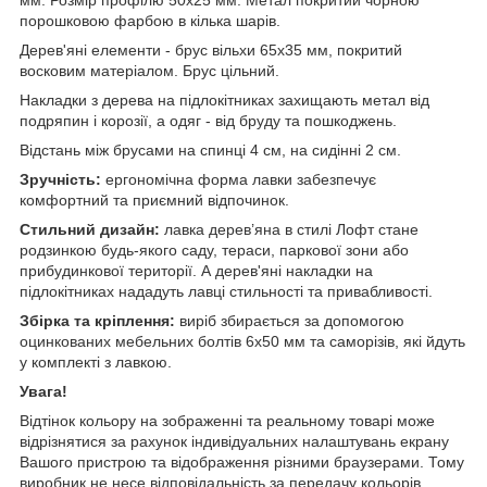
порошковою фарбою в кілька шарів.
Дерев'яні елементи - брус вільхи 65х35 мм, покритий
восковим матеріалом. Брус цільний.
Накладки з дерева на підлокітниках захищають метал від
подряпин і корозії, а одяг - від бруду та пошкоджень.
Відстань між брусами на спинці 4 см, на сидінні 2 см.
Зручність:
ергономічна форма лавки забезпечує
комфортний та приємний відпочинок.
Стильний дизайн:
лавка дерев’яна в стилі Лофт стане
родзинкою будь-якого саду, тераси, паркової зони або
прибудинкової території. А дерев'яні накладки на
підлокітниках нададуть лавці стильності та привабливості.
Збірка та кріплення:
виріб збирається за допомогою
оцинкованих мебельних болтів 6х50 мм та саморізів, які йдуть
у комплекті з лавкою.
Увага!
Відтінок кольору на зображенні та реальному товарі може
відрізнятися за рахунок індивідуальних налаштувань екрану
Вашого пристрою та відображення різними браузерами. Тому
виробник не несе відповідальність за передачу кольорів