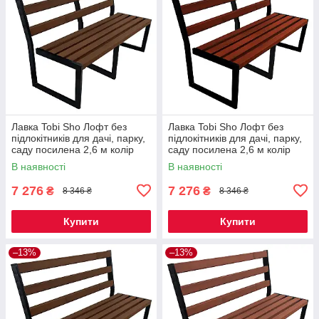
Лавка Tobi Sho Лофт без
Лавка Tobi Sho Лофт без
підлокітників для дачі, парку,
підлокітників для дачі, парку,
саду посилена 2,6 м колір
саду посилена 2,6 м колір
горіх
махагоній
В наявності
В наявності
7 276
7 276
₴
₴
8 346 ₴
8 346 ₴
Купити
Купити
–13%
–13%