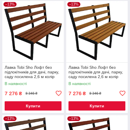
–13%
–13%
Лавка Tobi Sho Лофт без
Лавка Tobi Sho Лофт без
підлокітників для дачі, парку,
підлокітників для дачі, парку,
саду посилена 2,6 м колір
саду посилена 2,6 м колір
макасар
дуб
В наявності
В наявності
7 276
7 276
₴
₴
8 346 ₴
8 346 ₴
Купити
Купити
–13%
–13%