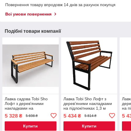
Повернення товару впродовж 14 днів за рахунок покупця
Всі умови повернення
Подібні товари компанії
Лавка садова Tobi Sho
Лавка Tobi Sho Лофт з
Лавк
Лофт з дерев'яними
дерев'яними накладками
дере
накладками на
на підлокітниках 1,3 м
на п
підлокітниках 1,5 м колір
колір каштан
колі
5 328
5 434
5 4
₴
₴
5 698 ₴
5 814 ₴
Дуб
Купити
Купити