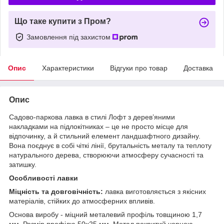
Що таке купити з Пром?
Замовлення під захистом
Опис
Характеристики
Відгуки про товар
Доставка
Опис
Садово-паркова лавка в стилі Лофт з дерев’яними
накладками на підлокітниках – це не просто місце для
відпочинку, а й стильний елемент ландшафтного дизайну.
Вона поєднує в собі чіткі лінії, брутальність металу та теплоту
натурального дерева, створюючи атмосферу сучасності та
затишку.
Особливості лавки
Міцність та довговічність:
лавка виготовляється з якісних
матеріалів, стійких до атмосферних впливів.
Основа виробу - міцний металевий профіль товщиною 1,7
мм. Розмір профілю 50х25 мм. Метал покритий чорною