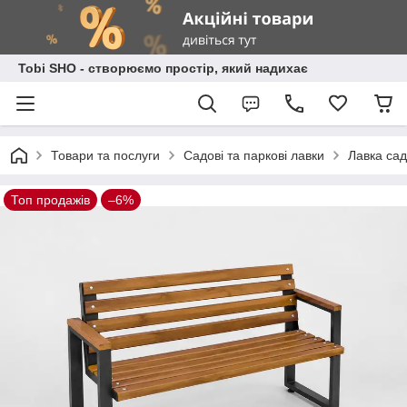
Tobi SHO - створюємо простір, який надихає
Товари та послуги
Садові та паркові лавки
Лавка сад
Топ продажів
–6%