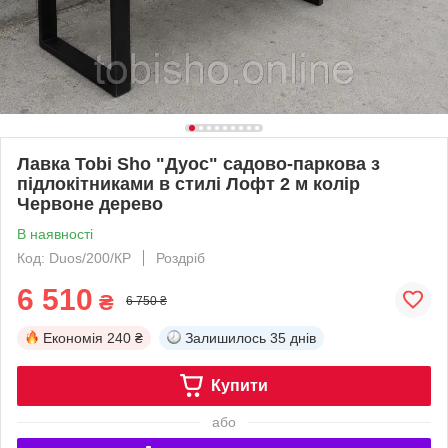
Лавка Tobi Sho "Дуос" садово-паркова з
підлокітниками в стилі Лофт 2 м колір
Червоне дерево
В наявності
Код: Duos/200/КР
Роздріб
6 510
₴
6 750 ₴
Економія
240 ₴
Залишилось
35 днів
Купити
або