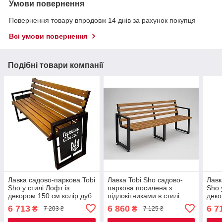
Умови повернення
Повернення товару впродовж 14 днів за рахунок покупця
Всі умови повернення
Подібні товари компанії
Лавка садово-паркова Tobi
Лавка Tobi Sho садово-
Лавк
Sho у стилі Лофт із
паркова посилена з
Sho 
декором 150 см колір дуб
підлокітниками в стилі
деко
Лофт 2 м колір Дуб
горі
6 713
6 860
6 7
₴
₴
7 203 ₴
7 125 ₴