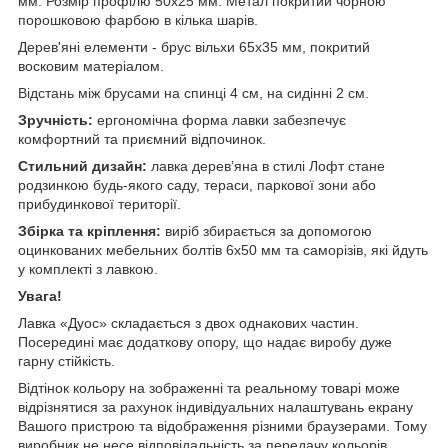
мм. Розмір профілю 50х25 мм. Метал покритий чорною
порошковою фарбою в кілька шарів.
Дерев'яні елементи - брус вільхи 65х35 мм, покритий
восковим матеріалом.
Відстань між брусами на спинці 4 см, на сидінні 2 см.
Зручність:
ергономічна форма лавки забезпечує
комфортний та приємний відпочинок.
Стильний дизайн:
лавка дерев’яна в стилі Лофт стане
родзинкою будь-якого саду, тераси, паркової зони або
прибудинкової території.
Збірка та кріплення:
виріб збирається за допомогою
оцинкованих мебельних болтів 6х50 мм та саморізів, які йдуть
у комплекті з лавкою.
Увага!
Лавка «Дуос» складається з двох однакових частин.
Посередині має додаткову опору, що надає виробу дуже
гарну стійкість.
Відтінок кольору на зображенні та реальному товарі може
відрізнятися за рахунок індивідуальних налаштувань екрану
Вашого пристрою та відображення різними браузерами. Тому
виробник не несе відповідальність за передачу кольорів