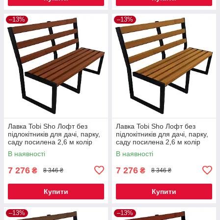
–13%
–13%
Лавка Tobi Sho Лофт без
Лавка Tobi Sho Лофт без
підлокітників для дачі, парку,
підлокітників для дачі, парку,
саду посилена 2,6 м колір
саду посилена 2,6 м колір
макасар
дуб
В наявності
В наявності
7 276
7 276
₴
₴
8 346 ₴
8 346 ₴
Купити
Купити
–13%
–13%