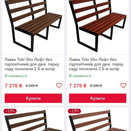
Лавка Tobi Sho Лофт без
Лавка Tobi Sho Лофт без
підлокітників для дачі, парку,
підлокітників для дачі, парку,
саду посилена 2,6 м колір
саду посилена 2,6 м колір
горіх
махагоній
В наявності
В наявності
7 276
7 276
₴
₴
8 346 ₴
8 346 ₴
Купити
Купити
–13%
–13%