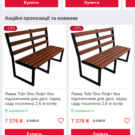
Купити
Купити
Акційні пропозиції та новинки
–13%
–13%
Лавка Tobi Sho Лофт без
Лавка Tobi Sho Лофт без
підлокітників для дачі, парку,
підлокітників для дачі, парку,
саду посилена 2,6 м колір
саду посилена 2,6 м колір
каштан
черешня
В наявності
В наявності
7 276
7 276
₴
₴
8 346 ₴
8 346 ₴
Купити
Купити