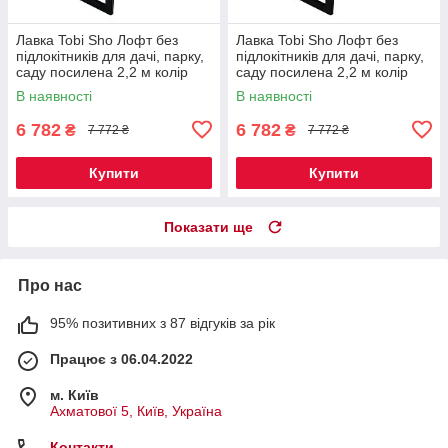
Лавка Tobi Sho Лофт без
Лавка Tobi Sho Лофт без
підлокітників для дачі, парку,
підлокітників для дачі, парку,
саду посилена 2,2 м колір
саду посилена 2,2 м колір
горіх
черешня
В наявності
В наявності
6 782
6 782
₴
₴
7 772 ₴
7 772 ₴
Купити
Купити
Показати ще
Про нас
95% позитивних з 87 відгуків за рік
Працює з 06.04.2022
м. Київ
Ахматової 5, Київ, Україна
Контакти