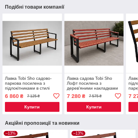
Подібні товари компанії
Лавка Tobi Sho садово-
Лавка садова Tobi Sho
Лавк
паркова посилена з
Лофт посилена з
підл
підлокітниками в стилі
дерев'яними накладками
парк
Лофт 2 м колір Дуб
на підлокітниках 2 м колір
м ко
6 860
7 280
7 2
₴
₴
7 125 ₴
7 575 ₴
Червоне дерево
Купити
Купити
Акційні пропозиції та новинки
–13%
–13%