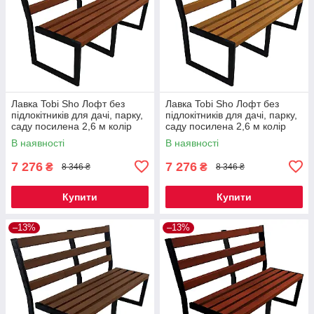
Лавка Tobi Sho Лофт без
Лавка Tobi Sho Лофт без
підлокітників для дачі, парку,
підлокітників для дачі, парку,
саду посилена 2,6 м колір
саду посилена 2,6 м колір
макасар
дуб
В наявності
В наявності
7 276
7 276
₴
₴
8 346 ₴
8 346 ₴
Купити
Купити
–13%
–13%