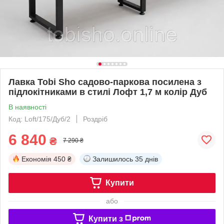
Лавка Tobi Sho садово-паркова посилена з
підлокітниками в стилі Лофт 1,7 м колір Дуб
В наявності
Код: Loft/175/Дуб/2
Роздріб
6 840
₴
7 290 ₴
Економія
450 ₴
Залишилось
35 днів
Купити
або
Купити з