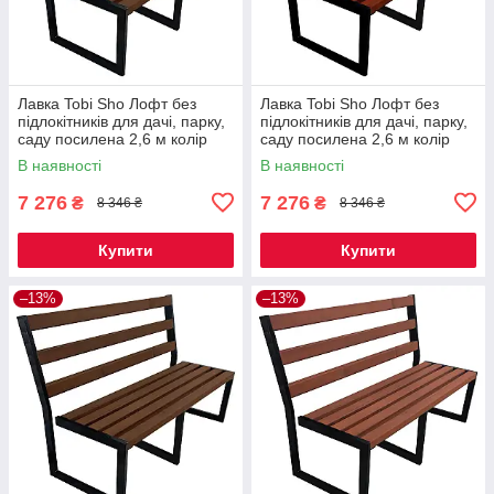
Лавка Tobi Sho Лофт без
Лавка Tobi Sho Лофт без
підлокітників для дачі, парку,
підлокітників для дачі, парку,
саду посилена 2,6 м колір
саду посилена 2,6 м колір
горіх
махагоній
В наявності
В наявності
7 276
7 276
₴
₴
8 346 ₴
8 346 ₴
Купити
Купити
–13%
–13%