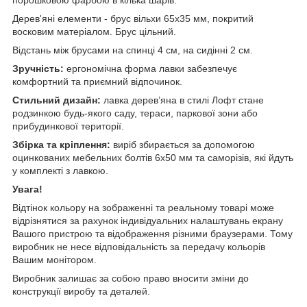
Дерев'яні елементи - брус вільхи 65х35 мм, покритий
восковим матеріалом. Брус цільний.
Відстань між брусами на спинці 4 см, на сидінні 2 см.
Зручність:
ергономічна форма лавки забезпечує
комфортний та приємний відпочинок.
Стильний дизайн:
лавка дерев’яна в стилі Лофт стане
родзинкою будь-якого саду, тераси, паркової зони або
прибудинкової території.
Збірка та кріплення:
виріб збирається за допомогою
оцинкованих мебельних болтів 6х50 мм та саморізів, які йдуть
у комплекті з лавкою.
Увага!
Відтінок кольору на зображенні та реальному товарі може
відрізнятися за рахунок індивідуальних налаштувань екрану
Вашого пристрою та відображення різними браузерами. Тому
виробник не несе відповідальність за передачу кольорів
Вашим монітором.
Виробник залишає за собою право вносити зміни до
конструкції виробу та деталей.