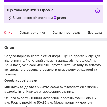
Що таке купити з Пром?
Замовлення під захистом
Опис
Характеристики
Відгуки про товар
Доставка
Опис
Садово-паркова лавка в стилі Лофт – це не просто місце для
відпочинку, а й стильний елемент ландшафтного дизайну.
Вона поєднує в собі чіткі лінії, брутальність металу та теплоту
натурального дерева, створюючи атмосферу сучасності та
затишку.
Особливості лавки
Міцність та довговічність:
лавка виготовляється з якісних
матеріалів, стійких до атмосферних впливів.
Основа виробу - міцний металевий профіль товщиною 1,7
мм. Розмір профілю 50х25 мм. Метал покритий чорною
порошковою фарбою в кілька шарів.