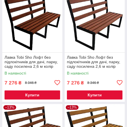
Лавка Tobi Sho Лофт без
Лавка Tobi Sho Лофт без
підлокітників для дачі, парку,
підлокітників для дачі, парку,
саду посилена 2,6 м колір
саду посилена 2,6 м колір
каштан
черешня
В наявності
В наявності
7 276
7 276
₴
₴
8 346 ₴
8 346 ₴
Купити
Купити
–13%
–13%