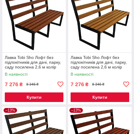
Лавка Tobi Sho Лофт без
Лавка Tobi Sho Лофт без
підлокітників для дачі, парку,
підлокітників для дачі, парку,
саду посилена 2,6 м колір
саду посилена 2,6 м колір
макасар
дуб
В наявності
В наявності
7 276
7 276
₴
₴
8 346 ₴
8 346 ₴
Купити
Купити
–13%
–13%