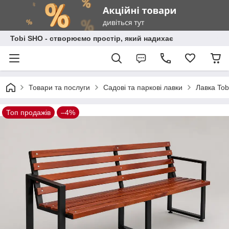
Tobi SHO - створюємо простір, який надихає
Товари та послуги
Садові та паркові лавки
Лавка Tob
Топ продажів
–4%