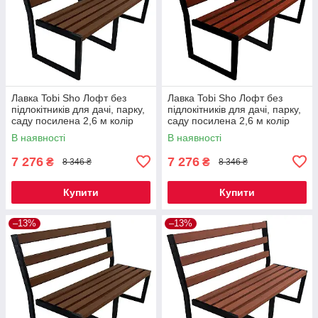
Лавка Tobi Sho Лофт без
Лавка Tobi Sho Лофт без
підлокітників для дачі, парку,
підлокітників для дачі, парку,
саду посилена 2,6 м колір
саду посилена 2,6 м колір
горіх
махагоній
В наявності
В наявності
7 276
7 276
₴
₴
8 346 ₴
8 346 ₴
Купити
Купити
–13%
–13%