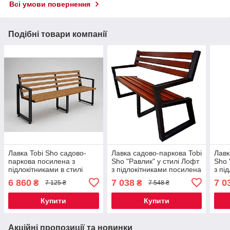
Всі умови повернення
Подібні товари компанії
Лавка Tobi Sho садово-
Лавка садово-паркова Tobi
Лавк
паркова посилена з
Sho "Равлик" у стилі Лофт
Sho 
підлокітниками в стилі
з підлокітниками посилена
з пі
Лофт 2 м колір Дуб
2,2 м колір махагоній
2,2 
6 860
7 038
7 0
₴
₴
7 125 ₴
7 548 ₴
Купити
Купити
Акційні пропозиції та новинки