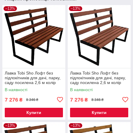
–13%
–13%
Лавка Tobi Sho Лофт без
Лавка Tobi Sho Лофт без
підлокітників для дачі, парку,
підлокітників для дачі, парку,
саду посилена 2,6 м колір
саду посилена 2,6 м колір
каштан
черешня
В наявності
В наявності
7 276
7 276
₴
₴
8 346 ₴
8 346 ₴
Купити
Купити
–13%
–13%