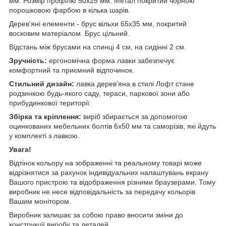
мм. Розмір профілю 50х25 мм. Метал покритий чорною
порошковою фарбою в кілька шарів.
Дерев'яні елементи - брус вільхи 65х35 мм, покритий
восковим матеріалом. Брус цільний.
Відстань між брусами на спинці 4 см, на сидінні 2 см.
Зручність:
ергономічна форма лавки забезпечує
комфортний та приємний відпочинок.
Стильний дизайн:
лавка дерев’яна в стилі Лофт стане
родзинкою будь-якого саду, тераси, паркової зони або
прибудинкової території.
Збірка та кріплення:
виріб збирається за допомогою
оцинкованих мебельних болтів 6х50 мм та саморізів, які йдуть
у комплекті з лавкою.
Увага!
Відтінок кольору на зображенні та реальному товарі може
відрізнятися за рахунок індивідуальних налаштувань екрану
Вашого пристрою та відображення різними браузерами. Тому
виробник не несе відповідальність за передачу кольорів
Вашим монітором.
Виробник залишає за собою право вносити зміни до
конструкції виробу та деталей.