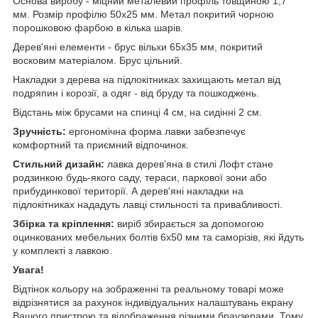
Основа виробу - міцний металевий профіль товщиною 1,7
мм. Розмір профілю 50х25 мм. Метал покритий чорною
порошковою фарбою в кілька шарів.
Дерев'яні елементи - брус вільхи 65х35 мм, покритий
восковим матеріалом. Брус цільний.
Накладки з дерева на підлокітниках захищають метал від
подряпин і корозії, а одяг - від бруду та пошкоджень.
Відстань між брусами на спинці 4 см, на сидінні 2 см.
Зручність:
ергономічна форма лавки забезпечує
комфортний та приємний відпочинок.
Стильний дизайн:
лавка дерев’яна в стилі Лофт стане
родзинкою будь-якого саду, тераси, паркової зони або
прибудинкової території. А дерев'яні накладки на
підлокітниках нададуть лавці стильності та привабливості.
Збірка та кріплення:
виріб збирається за допомогою
оцинкованих мебельних болтів 6х50 мм та саморізів, які йдуть
у комплекті з лавкою.
Увага!
Відтінок кольору на зображенні та реальному товарі може
відрізнятися за рахунок індивідуальних налаштувань екрану
Вашого пристрою та відображення різними браузерами. Тому