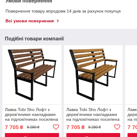
Умови повернення
Повернення товару впродовж 14 днів за рахунок покупця
Всі умови повернення
Подібні товари компанії
Лавка Tobi Sho Лофт з
Лавка Tobi Sho Лофт з
Лавк
дерев'яними накладками
дерев'яними накладками
дере
на підлокітниках посилена
на підлокітниках посилена
на п
2,6 м колір горіх
2,6 м колір дуб
2,6 
7 705
7 705
7 7
₴
₴
8 280 ₴
8 280 ₴