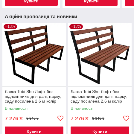
Купити
Купити
Акційні пропозиції та новинки
–13%
–13%
Лавка Tobi Sho Лофт без
Лавка Tobi Sho Лофт без
підлокітників для дачі, парку,
підлокітників для дачі, парку,
саду посилена 2,6 м колір
саду посилена 2,6 м колір
каштан
черешня
В наявності
В наявності
7 276
7 276
₴
₴
8 346 ₴
8 346 ₴
Купити
Купити