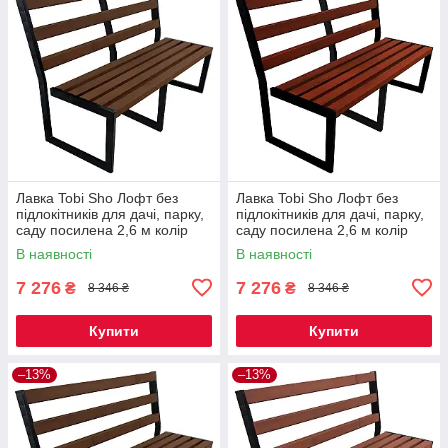
Лавка Tobi Sho Лофт без
Лавка Tobi Sho Лофт без
підлокітників для дачі, парку,
підлокітників для дачі, парку,
саду посилена 2,6 м колір
саду посилена 2,6 м колір
горіх
махагоній
В наявності
В наявності
7 276
7 276
₴
₴
8 346 ₴
8 346 ₴
Купити
Купити
–13%
–13%