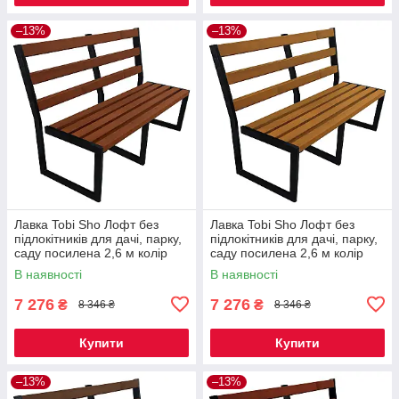
–13%
–13%
Лавка Tobi Sho Лофт без
Лавка Tobi Sho Лофт без
підлокітників для дачі, парку,
підлокітників для дачі, парку,
саду посилена 2,6 м колір
саду посилена 2,6 м колір
макасар
дуб
В наявності
В наявності
7 276
7 276
₴
₴
8 346 ₴
8 346 ₴
Купити
Купити
–13%
–13%