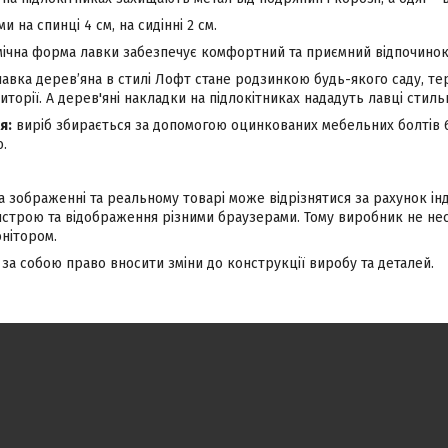
и на спинці 4 см, на сидінні 2 см.
ічна форма лавки забезпечує комфортний та приємний відпочинок
авка дерев’яна в стилі Лофт стане родзинкою будь-якого саду, тер
торії. А дерев'яні накладки на підлокітниках нададуть лавці стиль
я:
виріб збирається за допомогою оцинкованих мебельних болтів 6х5
.
а зображенні та реальному товарі може відрізнятися за рахунок і
строю та відображення різними браузерами. Тому виробник не несе
нітором.
за собою право вносити зміни до конструкції виробу та деталей.