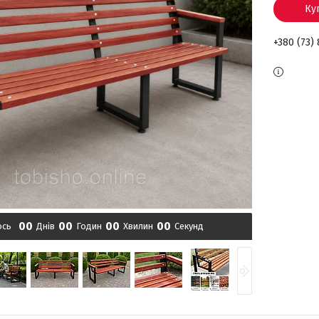
Ку
+380 (73)
0
0
0
0
0
0
0
0
ось
Днів
Годин
Хвилин
Секунд