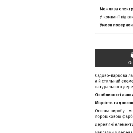
У компанії підк
О
Садово-паркова лав
а й стильний елеме
натурального дере
Особливості лавк
Міцність та довгов
Основа виробу - м
порошковою фарбо
Дерев'яні елементи
Накладки з дерева 