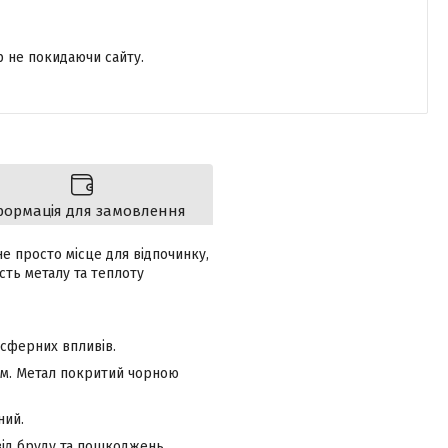
р не покидаючи сайту.
формація для замовлення
е просто місце для відпочинку,
ість металу та теплоту
осферних впливів.
мм. Метал покритий чорною
ний.
 від бруду та пошкоджень.