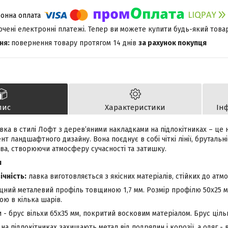
лючені електронні платежі. Тепер ви можете купити будь-який това
повернення товару протягом 14 днів
за рахунок покупця
пис
Характеристики
Ін
ка в стилі Лофт з дерев’яними накладками на підлокітниках – це н
нт ландшафтного дизайну. Вона поєднує в собі чіткі лінії, брутальн
ва, створюючи атмосферу сучасності та затишку.
и
ічність:
лавка виготовляється з якісних матеріалів, стійких до атм
іцний металевий профіль товщиною 1,7 мм. Розмір профілю 50х25 
ю в кілька шарів.
 - брус вільхи 65х35 мм, покритий восковим матеріалом. Брус ціль
на підлокітниках захищають метал від подряпин і корозії, а одяг -