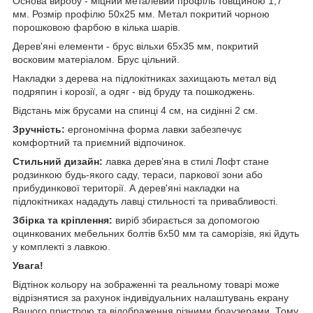
Основа виробу - міцний металевий профіль товщиною 1,7
мм. Розмір профілю 50х25 мм. Метал покритий чорною
порошковою фарбою в кілька шарів.
Дерев'яні елементи - брус вільхи 65х35 мм, покритий
восковим матеріалом. Брус цільний.
Накладки з дерева на підлокітниках захищають метал від
подряпин і корозії, а одяг - від бруду та пошкоджень.
Відстань між брусами на спинці 4 см, на сидінні 2 см.
Зручність:
ергономічна форма лавки забезпечує
комфортний та приємний відпочинок.
Стильний дизайн:
лавка дерев’яна в стилі Лофт стане
родзинкою будь-якого саду, тераси, паркової зони або
прибудинкової території. А дерев'яні накладки на
підлокітниках нададуть лавці стильності та привабливості.
Збірка та кріплення:
виріб збирається за допомогою
оцинкованих мебельних болтів 6х50 мм та саморізів, які йдуть
у комплекті з лавкою.
Увага!
Відтінок кольору на зображенні та реальному товарі може
відрізнятися за рахунок індивідуальних налаштувань екрану
Вашого пристрою та відображення різними браузерами. Тому