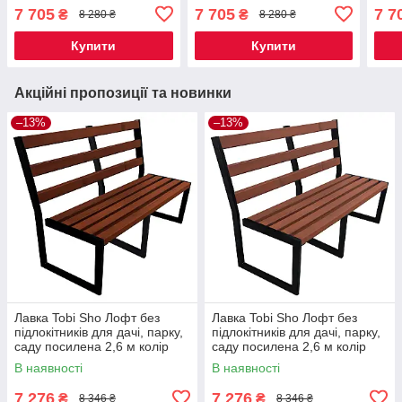
2,6 м колір горіх
2,6 м колір дуб
2,6 
7 705
7 705
7 7
₴
₴
8 280 ₴
8 280 ₴
Купити
Купити
Акційні пропозиції та новинки
–13%
–13%
Лавка Tobi Sho Лофт без
Лавка Tobi Sho Лофт без
підлокітників для дачі, парку,
підлокітників для дачі, парку,
саду посилена 2,6 м колір
саду посилена 2,6 м колір
каштан
черешня
В наявності
В наявності
7 276
7 276
₴
₴
8 346 ₴
8 346 ₴