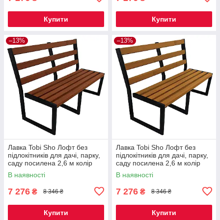
Купити
Купити
–13%
–13%
Лавка Tobi Sho Лофт без
Лавка Tobi Sho Лофт без
підлокітників для дачі, парку,
підлокітників для дачі, парку,
саду посилена 2,6 м колір
саду посилена 2,6 м колір
макасар
дуб
В наявності
В наявності
7 276
7 276
₴
₴
8 346 ₴
8 346 ₴
Купити
Купити