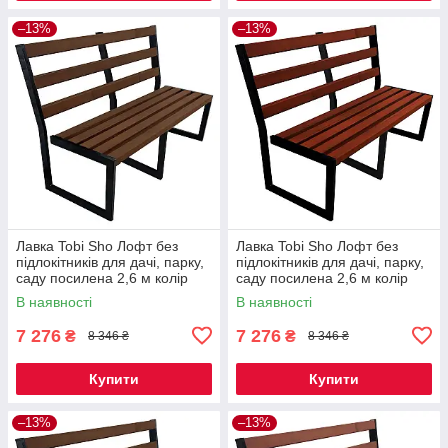
–13%
–13%
Лавка Tobi Sho Лофт без
Лавка Tobi Sho Лофт без
підлокітників для дачі, парку,
підлокітників для дачі, парку,
саду посилена 2,6 м колір
саду посилена 2,6 м колір
горіх
махагоній
В наявності
В наявності
7 276
7 276
₴
₴
8 346 ₴
8 346 ₴
Купити
Купити
–13%
–13%