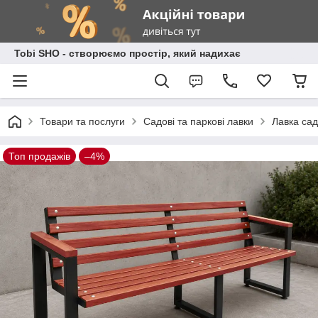
Tobi SHO - створюємо простір, який надихає
Товари та послуги
Садові та паркові лавки
Лавка сад
Топ продажів
–4%