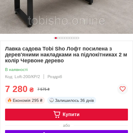
Лавка садова Tobi Sho Лофт посилена з
дерев'яними накладками на підлокітниках 2 м
колір Червоне дерево
В наявності
Код: Loft-200/КР/2
Роздріб
7 280
₴
7 575 ₴
Економія
295 ₴
Залишилось
36 днів
Купити
або