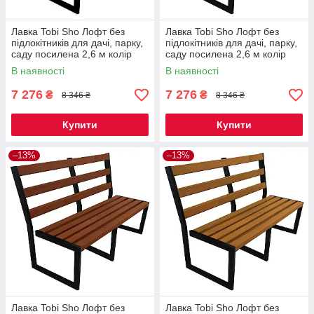
Лавка Tobi Sho Лофт без
Лавка Tobi Sho Лофт без
підлокітників для дачі, парку,
підлокітників для дачі, парку,
саду посилена 2,6 м колір
саду посилена 2,6 м колір
каштан
черешня
В наявності
В наявності
7 276
7 276
₴
₴
8 346 ₴
8 346 ₴
Купити
Купити
–13%
–13%
Лавка Tobi Sho Лофт без
Лавка Tobi Sho Лофт без