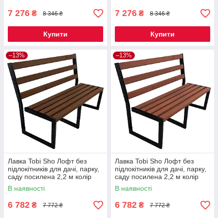
7 276
7 276
₴
₴
8 346 ₴
8 346 ₴
Купити
Купити
–13%
–13%
Лавка Tobi Sho Лофт без
Лавка Tobi Sho Лофт без
підлокітників для дачі, парку,
підлокітників для дачі, парку,
саду посилена 2,2 м колір
саду посилена 2,2 м колір
горіх
черешня
В наявності
В наявності
6 782
6 782
₴
₴
7 772 ₴
7 772 ₴