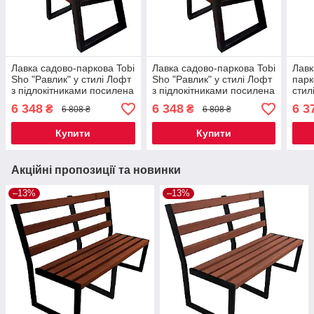
Лавка садово-паркова Tobi
Лавка садово-паркова Tobi
Лавк
Sho "Равлик" у стилі Лофт
Sho "Равлик" у стилі Лофт
парк
з підлокітниками посилена
з підлокітниками посилена
стил
2 м колір черешня
2 м колір горіх
Черв
6 348
6 348
6 3
₴
₴
6 808 ₴
6 808 ₴
Купити
Купити
Акційні пропозиції та новинки
–13%
–13%