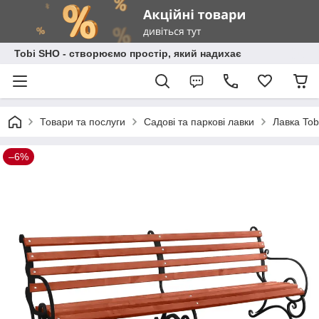
Tobi SHO - створюємо простір, який надихає
Товари та послуги
Садові та паркові лавки
Лавка Tob
–6%