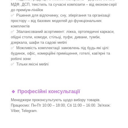
МДФ, ДСП, текстиль та сучасні композити – від економ-серії
до преміум-лінійок
✅ Рішення для відпочинку, сну, зберігання та організації
простору – від базових моделей до функціональних
комплектів
✅ Збалансований асортимент: ліжка, ортопедичні каркаси,
обідні столи, комоди, стільці, пуфи, дивани, тумби,
дзеркала, шафи та садові меблі
✅ Можливість комплектації замовлень під будь-які цілі:
будинок, офіс, комерційні приміщення, готелі, кав'ярні та
робочі зони
✅ Тільки якісні меблі
🔹
Професійні консультації
Менеджери проконсультують щодо вибору товарів.
Працюємо: Пн-Пт 10:00 – 18:00, Сб 11:00 – 16:00. Зв'язок:
Viber, Telegram.