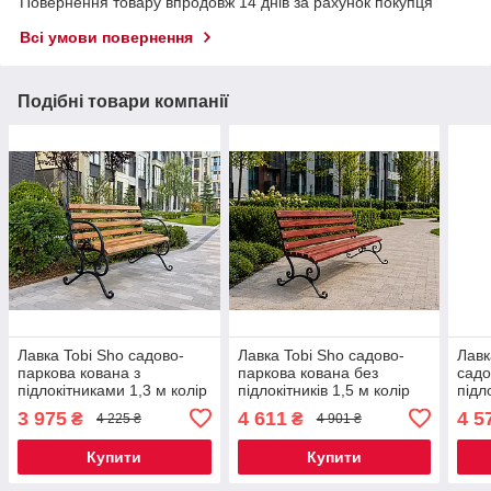
Повернення товару впродовж 14 днів за рахунок покупця
Всі умови повернення
Подібні товари компанії
Лавка Tobi Sho садово-
Лавка Tobi Sho садово-
Лавк
паркова кована з
паркова кована без
садо
підлокітниками 1,3 м колір
підлокітників 1,5 м колір
підл
Дуб
Червоне дерево
Черв
3 975
4 611
4 5
₴
₴
4 225 ₴
4 901 ₴
Купити
Купити