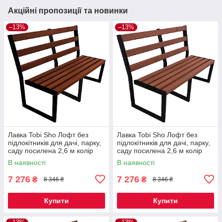
Акційні пропозиції та новинки
–13%
–13%
Лавка Tobi Sho Лофт без
Лавка Tobi Sho Лофт без
підлокітників для дачі, парку,
підлокітників для дачі, парку,
саду посилена 2,6 м колір
саду посилена 2,6 м колір
каштан
черешня
В наявності
В наявності
7 276
7 276
₴
₴
8 346 ₴
8 346 ₴
Купити
Купити