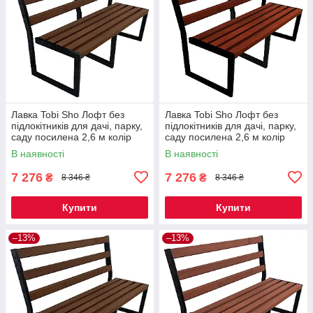
Лавка Tobi Sho Лофт без
Лавка Tobi Sho Лофт без
підлокітників для дачі, парку,
підлокітників для дачі, парку,
саду посилена 2,6 м колір
саду посилена 2,6 м колір
горіх
махагоній
В наявності
В наявності
7 276
7 276
₴
₴
8 346 ₴
8 346 ₴
Купити
Купити
–13%
–13%