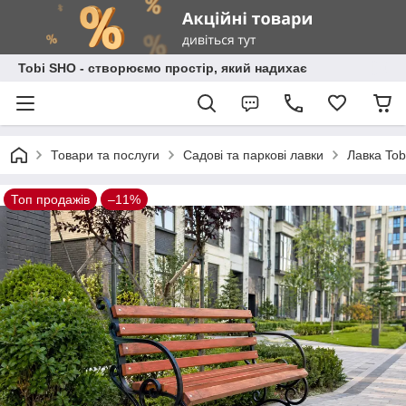
Tobi SHO - створюємо простір, який надихає
Товари та послуги
Садові та паркові лавки
Лавка Tob
Топ продажів
–11%