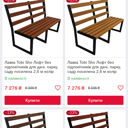
–13%
–13%
Лавка Tobi Sho Лофт без
Лавка Tobi Sho Лофт без
підлокітників для дачі, парку,
підлокітників для дачі, парку,
саду посилена 2,6 м колір
саду посилена 2,6 м колір
макасар
дуб
В наявності
В наявності
7 276
7 276
₴
₴
8 346 ₴
8 346 ₴
Купити
Купити
–13%
–13%