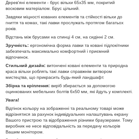
Дерев'яні елементи - брус вільхи 65х35 мм, покритий
восковим матеріалом. Брус цільний.
Завдяки міцності кованих елементів та стійкості вільхи до
гниття та комах, такі лавки прослужать протягом багатьох
років.
Відстань між брусами на спинці 4 см, на сидінні 2 см.
Зручність:
ергономічна форма лавки та ковані підлокітники
забезпечать максимально комфортний і приємний
відпочинок.
Стильний дизайн:
витончені ковані елементи та природна
краса вільхи роблять такі лавки справжнім витвором
мистецтва, що прикрасить будь-який ландшафт.
Збірка та кріплення:
виріб збирається за допомогою
оцинкованих мебельних болтів 6х50 мм, які йдуть у комплекті.
Увага!
Відтінок кольору на зображенні та реальному товарі може
відрізнятися за рахунок індивідуальних налаштувань екрану
Вашого пристрою та відображення різними браузерами. Тому
виробник не несе відповідальність за передачу кольорів
Вашим монітором.