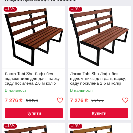
–13%
–13%
Лавка Tobi Sho Лофт без
Лавка Tobi Sho Лофт без
підлокітників для дачі, парку,
підлокітників для дачі, парку,
саду посилена 2,6 м колір
саду посилена 2,6 м колір
каштан
черешня
В наявності
В наявності
7 276
7 276
₴
₴
8 346 ₴
8 346 ₴
Купити
Купити
–13%
–13%