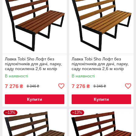
Лавка Tobi Sho Лофт без
Лавка Tobi Sho Лофт без
підлокітників для дачі, парку,
підлокітників для дачі, парку,
саду посилена 2,6 м колір
саду посилена 2,6 м колір
макасар
дуб
В наявності
В наявності
7 276
7 276
₴
₴
8 346 ₴
8 346 ₴
Купити
Купити
–13%
–13%