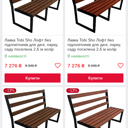
Лавка Tobi Sho Лофт без
Лавка Tobi Sho Лофт без
підлокітників для дачі, парку,
підлокітників для дачі, парку,
саду посилена 2,6 м колір
саду посилена 2,6 м колір
горіх
махагоній
В наявності
В наявності
7 276
7 276
₴
₴
8 346 ₴
8 346 ₴
Купити
Купити
–13%
–13%