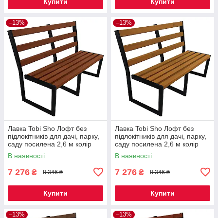
Купити
Купити
–13%
–13%
Лавка Tobi Sho Лофт без
Лавка Tobi Sho Лофт без
підлокітників для дачі, парку,
підлокітників для дачі, парку,
саду посилена 2,6 м колір
саду посилена 2,6 м колір
макасар
дуб
В наявності
В наявності
7 276
7 276
₴
₴
8 346 ₴
8 346 ₴
Купити
Купити
–13%
–13%