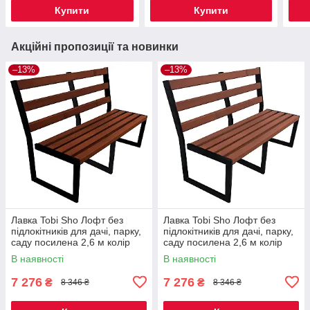
Купити
Купити
Акційні пропозиції та новинки
–13%
–13%
Лавка Tobi Sho Лофт без
Лавка Tobi Sho Лофт без
підлокітників для дачі, парку,
підлокітників для дачі, парку,
саду посилена 2,6 м колір
саду посилена 2,6 м колір
каштан
черешня
В наявності
В наявності
7 276
7 276
₴
₴
8 346 ₴
8 346 ₴