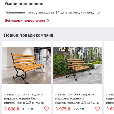
Умови повернення
Повернення товару впродовж 14 днів за рахунок покупця
Всі умови повернення
Подібні товари компанії
Лавка Tobi Sho садово-
Лавка Tobi Sho садово-
Лавк
паркова кована без
паркова кована з
садо
підлокітників 1,3 м колір
підлокітниками 1,3 м колір
підл
Дуб
Дуб
Черв
3 888
3 975
3 6
₴
₴
4 128 ₴
4 225 ₴