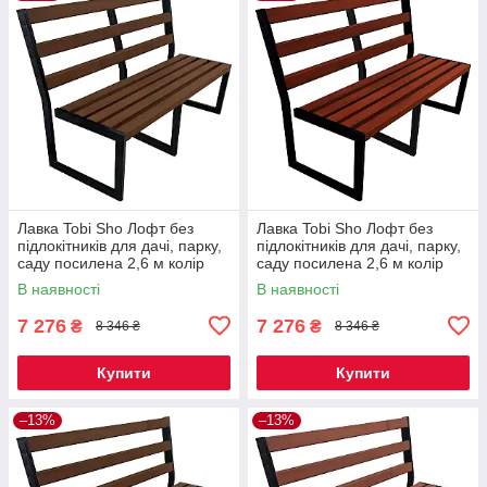
Лавка Tobi Sho Лофт без
Лавка Tobi Sho Лофт без
підлокітників для дачі, парку,
підлокітників для дачі, парку,
саду посилена 2,6 м колір
саду посилена 2,6 м колір
горіх
махагоній
В наявності
В наявності
7 276
7 276
₴
₴
8 346 ₴
8 346 ₴
Купити
Купити
–13%
–13%