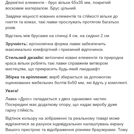
Дерев'яні елементи - брус вільхи 65х35 мм, покритий
восковим матеріалом. Брус цільний.
Завдяки міцності кованих елементів та стійкості вільхи до
гниття та комах, такі лавки прослужать протягом багатьох
років.
Відстань між брусами на спинці 4 см, на сидінні 2 см.
Зручність:
ергономічна форма лавки забезпечить
максимально комфортний і приємний відпочинок.
Стильний дизайн:
витончені ковані елементи та природна
краса вільхи роблять такі лавки справжнім витвором
мистецтва, що прикрасить будь-який ландшафт.
Збірка та кріплення:
виріб збирається за допомогою
оцинкованих мебельних болтів 6х50 мм, які йдуть у комплекті.
Увага!
Лавка «Дуос» складається з двох однакових частин.
Посередині має додаткову опору, що надає виробу дуже
гарну стійкість.
Відтінок кольору на зображенні та реальному товарі може
відрізнятися за рахунок індивідуальних налаштувань екрану
Вашого пристрою та відображення різними браузерами. Тому