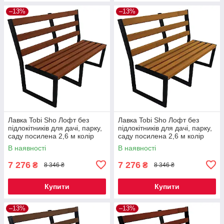
–13%
–13%
Лавка Tobi Sho Лофт без
Лавка Tobi Sho Лофт без
підлокітників для дачі, парку,
підлокітників для дачі, парку,
саду посилена 2,6 м колір
саду посилена 2,6 м колір
макасар
дуб
В наявності
В наявності
7 276
7 276
₴
₴
8 346 ₴
8 346 ₴
Купити
Купити
–13%
–13%