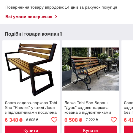
Повернення товару впродовж 14 днів за рахунок покупця
Всі умови повернення
Подібні товари компанії
Лавка садово-паркова Tobi
Лавка Tobi Sho Бараш
Лавк
Sho "Равлик" у стилі Лофт
"Дуос" садово-паркова
садо
з підлокітниками посилена
кована з підлокітниками
без 
2 м колір дуб
2,6 м колір Дуб
цвет
6 348
6 508
6 4
₴
₴
6 808 ₴
7 222 ₴
Купити
Купити