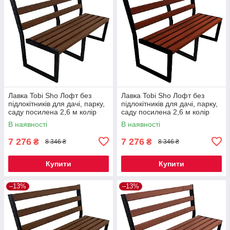
Лавка Tobi Sho Лофт без
Лавка Tobi Sho Лофт без
підлокітників для дачі, парку,
підлокітників для дачі, парку,
саду посилена 2,6 м колір
саду посилена 2,6 м колір
горіх
махагоній
В наявності
В наявності
7 276
7 276
₴
₴
8 346 ₴
8 346 ₴
Купити
Купити
–13%
–13%