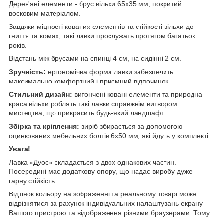
Дерев'яні елементи - брус вільхи 65х35 мм, покритий
восковим матеріалом.
Завдяки міцності кованих елементів та стійкості вільхи до
гниття та комах, такі лавки прослужать протягом багатьох
років.
Відстань між брусами на спинці 4 см, на сидінні 2 см.
Зручність:
ергономічна форма лавки забезпечить
максимально комфортний і приємний відпочинок.
Стильний дизайн:
витончені ковані елементи та природна
краса вільхи роблять такі лавки справжнім витвором
мистецтва, що прикрасить будь-який ландшафт.
Збірка та кріплення:
виріб збирається за допомогою
оцинкованих мебельних болтів 6х50 мм, які йдуть у комплекті.
Увага!
Лавка «Дуос» складається з двох однакових частин.
Посередині має додаткову опору, що надає виробу дуже
гарну стійкість.
Відтінок кольору на зображенні та реальному товарі може
відрізнятися за рахунок індивідуальних налаштувань екрану
Вашого пристрою та відображення різними браузерами. Тому