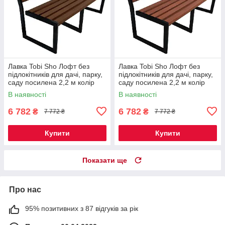
Лавка Tobi Sho Лофт без
Лавка Tobi Sho Лофт без
підлокітників для дачі, парку,
підлокітників для дачі, парку,
саду посилена 2,2 м колір
саду посилена 2,2 м колір
горіх
черешня
В наявності
В наявності
6 782
6 782
₴
₴
7 772 ₴
7 772 ₴
Купити
Купити
Показати ще
Про нас
95% позитивних з 87 відгуків за рік