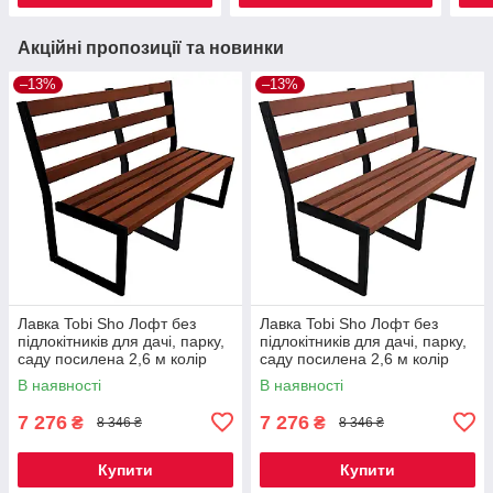
Акційні пропозиції та новинки
–13%
–13%
Лавка Tobi Sho Лофт без
Лавка Tobi Sho Лофт без
підлокітників для дачі, парку,
підлокітників для дачі, парку,
саду посилена 2,6 м колір
саду посилена 2,6 м колір
каштан
черешня
В наявності
В наявності
7 276
7 276
₴
₴
8 346 ₴
8 346 ₴
Купити
Купити