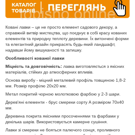
Ковані лавки – це не просто елемент садового декору, а
справжній витвір мистецтва, що поєднує в собі красу кованих
елементів та природну теплоту деревини. Їх витончені форми
та елегантний дизайн прикрасять будь-який ландшафт,
надавши йому вишуканості та затишку.
Особливості кованої лавки
Міцність та довговічність:
лавка виготовляється з якісних
матеріалів, стійких до атмосферних впливів.
Основа виробу - міцний металевий профіль товщиною 1,8-2
мм. Розмір профілю 20х20 мм.
Метал покритий чорною молотковою фарбою у 2-3 шари.
Дерев'яні елементи - брус смереки сорту А розміром 70х40
мм.
Деревина покрита якісними просоченнями та фарбами у
декілька шарів. Використовується камерне сушіння.
Лавки зі смереки не бояться палючого сонця, проливного