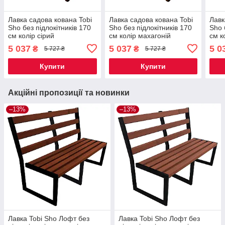
Лавка садова кована Tobi
Лавка садова кована Tobi
Лавк
Sho без підлокітників 170
Sho без підлокітників 170
Sho 
см колір сірий
см колір махагоній
см к
5 037
5 037
5 0
₴
₴
5 727 ₴
5 727 ₴
Купити
Купити
Акційні пропозиції та новинки
–13%
–13%
Лавка Tobi Sho Лофт без
Лавка Tobi Sho Лофт без