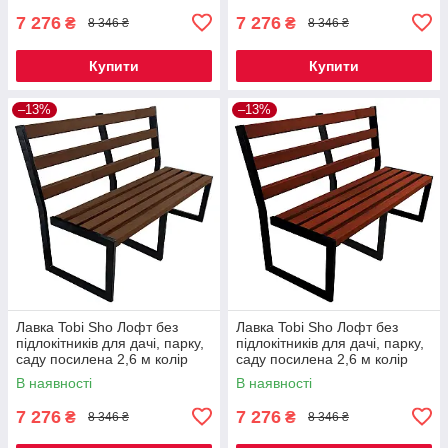
7 276
7 276
₴
₴
8 346 ₴
8 346 ₴
Купити
Купити
–13%
–13%
Лавка Tobi Sho Лофт без
Лавка Tobi Sho Лофт без
підлокітників для дачі, парку,
підлокітників для дачі, парку,
саду посилена 2,6 м колір
саду посилена 2,6 м колір
горіх
махагоній
В наявності
В наявності
7 276
7 276
₴
₴
8 346 ₴
8 346 ₴