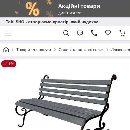
Tobi SHO - створюємо простір, який надихає
Товари та послуги
Садові та паркові лавки
Лавка сад
–11%