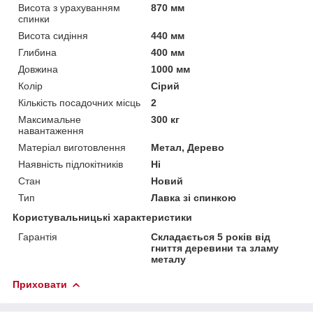
Висота з урахуванням
870 мм
спинки
Висота сидіння
440 мм
Глибина
400 мм
Довжина
1000 мм
Колір
Сірий
Кількість посадочних місць
2
Максимальне
300 кг
навантаження
Матеріал виготовлення
Метал, Дерево
Наявність підлокітників
Ні
Стан
Новий
Тип
Лавка зі спинкою
Користувальницькі характеристики
Гарантія
Складається 5 років від
гниття деревини та зламу
металу
Приховати