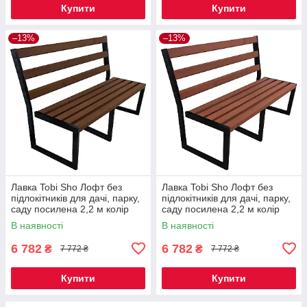
Купити
Купити
–13%
–13%
Лавка Tobi Sho Лофт без
Лавка Tobi Sho Лофт без
підлокітників для дачі, парку,
підлокітників для дачі, парку,
саду посилена 2,2 м колір
саду посилена 2,2 м колір
горіх
черешня
В наявності
В наявності
6 782
6 782
₴
₴
7 772 ₴
7 772 ₴
Купити
Купити