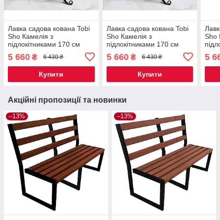
Лавка садова кована Tobi
Лавка садова кована Tobi
Лавк
Sho Камелія з
Sho Камелія з
Sho 
підлокітниками 170 см
підлокітниками 170 см
підл
колір антрацит
колір слонова кістка
колі
5 660
5 660
5 6
₴
₴
6 430 ₴
6 430 ₴
Купити
Купити
Акційні пропозиції та новинки
–13%
–13%