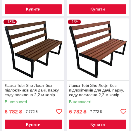
Купити
Купити
–13%
–13%
Лавка Tobi Sho Лофт без
Лавка Tobi Sho Лофт без
підлокітників для дачі, парку,
підлокітників для дачі, парку,
саду посилена 2,2 м колір
саду посилена 2,2 м колір
горіх
черешня
В наявності
В наявності
6 782
6 782
₴
₴
7 772 ₴
7 772 ₴
Купити
Купити