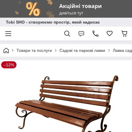
Tobi SHO - створюємо простір, який надихає
Товари та послуги
Садові та паркові лавки
Лавка сад
–12%