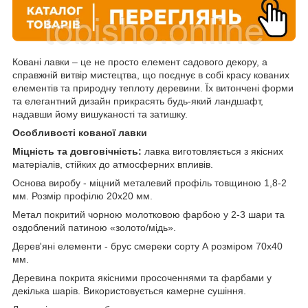
Ковані лавки – це не просто елемент садового декору, а
справжній витвір мистецтва, що поєднує в собі красу кованих
елементів та природну теплоту деревини. Їх витончені форми
та елегантний дизайн прикрасять будь-який ландшафт,
надавши йому вишуканості та затишку.
Особливості кованої лавки
Міцність та довговічність:
лавка виготовляється з якісних
матеріалів, стійких до атмосферних впливів.
Основа виробу - міцний металевий профіль товщиною 1,8-2
мм. Розмір профілю 20х20 мм.
Метал покритий чорною молотковою фарбою у 2-3 шари та
оздоблений патиною «золото/мідь».
Дерев'яні елементи - брус смереки сорту А розміром 70х40
мм.
Деревина покрита якісними просоченнями та фарбами у
декілька шарів. Використовується камерне сушіння.