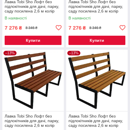
Лавка Tobi Sho Лофт без
Лавка Tobi Sho Лофт без
підлокітників для дачі, парку,
підлокітників для дачі, парку,
саду посилена 2,6 м колір
саду посилена 2,6 м колір
каштан
черешня
В наявності
В наявності
7 276
7 276
₴
₴
8 346 ₴
8 346 ₴
Купити
Купити
–13%
–13%
Лавка Tobi Sho Лофт без
Лавка Tobi Sho Лофт без
підлокітників для дачі, парку,
підлокітників для дачі, парку,
саду посилена 2,6 м колір
саду посилена 2,6 м колір
макасар
дуб