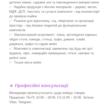
дитячих кімнат, садових зон та повсякденного використання
✅ Надійна продукція з якісних матеріалів – дерево, метал,
МДФ, ДСП, текстиль та сучасні композити – від економ-серії
до преміум-лінійок
✅ Рішення для відпочинку, сну, зберігання та організації
простору – від базових моделей до функціональних
комплектів
✅ Збалансований асортимент: ліжка, ортопедичні каркаси,
обідні столи, комоди, стільці, пуфи, дивани, тумби,
дзеркала, шафи та садові меблі
✅ Можливість комплектації замовлень під будь-які цілі:
будинок, офіс, комерційні приміщення, готелі, кав'ярні та
робочі зони
✅ Тільки якісні меблі
🔹
Професійні консультації
Менеджери проконсультують щодо вибору товарів.
Працюємо: Пн-Пт 10:00 – 18:00, Сб 11:00 – 16:00. Зв'язок:
Viber, Telegram.