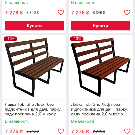
В наявності
В наявності
7 276
7 276
₴
₴
8 346 ₴
8 346 ₴
Купити
Купити
–13%
–13%
Лавка Tobi Sho Лофт без
Лавка Tobi Sho Лофт без
підлокітників для дачі, парку,
підлокітників для дачі, парку,
саду посилена 2,6 м колір
саду посилена 2,6 м колір
горіх
махагоній
В наявності
В наявності
7 276
7 276
₴
₴
8 346 ₴
8 346 ₴