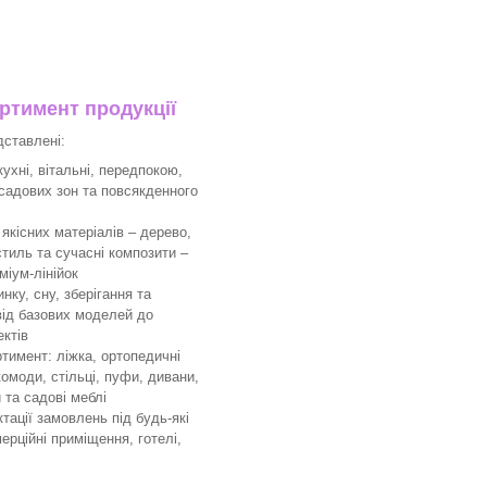
тимент продукції
дставлені:
ухні, вітальні, передпокою,
 садових зон та повсякденного
якісних матеріалів – дерево,
тиль та сучасні композити –
міум-лінійок
ку, сну, зберігання та
 від базових моделей до
ктів
имент: ліжка, ортопедичні
комоди, стільці, пуфи, дивани,
 та садові меблі
ації замовлень під будь-які
мерційні приміщення, готелі,