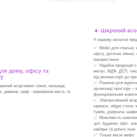
🔹
Широкий асор
У нашому каталозі пре
✅ Меблі для спальні, к
офісу, дитячих кімнат,
використання
✅ Надійна продукція з 
ля дому, офісу та
метал, МДФ, ДСП, текс
ку
від економ-серії до пре
✅ Рішення для відпочин
рокий асортимент ліжок, матраців,
організації простору –
ів, диванів, шаф - перевірена якість та
функціональних компле
✅ Збалансований асорт
каркаси, обідні столи, 
тумби, дзеркала, шафи
✅ Можливість комплект
цілі: будинок, офіс, ко
кав'ярні та робочі зони
✅ Тільки якісні меблі