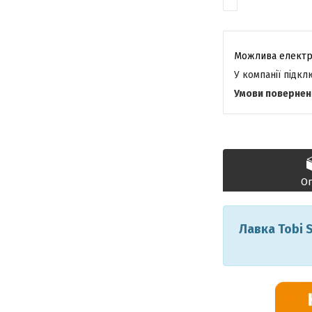
У компанії підк
О
Лавка Tobi 