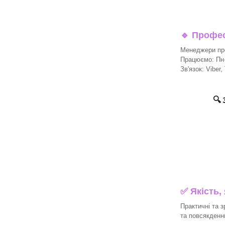
🔹
Професі
Менеджери про
Працюємо: Пн-П
Зв'язок: Viber,
🔍
✅ Якість,
Практичні та з
та повсякденн