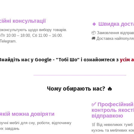
йні консультації
🔹
Швидка доста
консультують щодо вибору товарів.
📦 Замовлення відпра
т 10:00 – 18:00, Сб 11:00 – 16:00.
🚚 Доставка найпопуля
 Telegram.
 Знайдіть нас у Google - "Тобі Шо" і ознайомтеся з
усім 
_______________________________
Чому обирають нас? 🔥
✅ Професійний п
контроль якості
 якій можна довіряти
відправкою
ручні меблі для сну, роботи, відпочинку
🛒 Від невеликих тумб 
их завдань
кухонь та меблевих ко