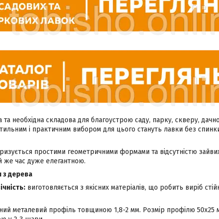
 та необхідна складова для благоустрою саду, парку, скверу, дачно
 Стильним і практичним вибором для цього стануть лавки без спинки
ризується простими геометричними формами та відсутністю зайвих
й же час дуже елегантною.
 з дерева
ічність:
виготовляється з якісних матеріалів, що робить виріб сті
цний металевий профіль товщиною 1,8-2 мм. Розмір профілю 50х25