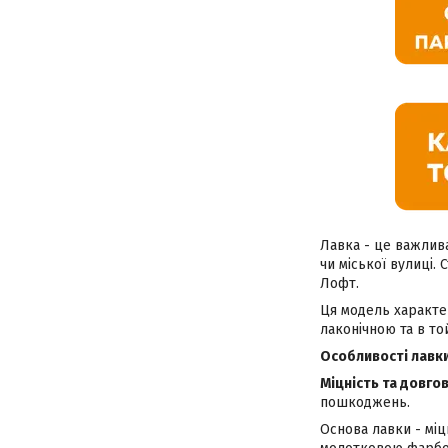
Лавка - це важлива
чи міської вулиці.
Лофт.
Ця модель характе
лаконічною та в то
Особливості лавки
Міцність та довгов
пошкоджень.
Основа лавки - мі