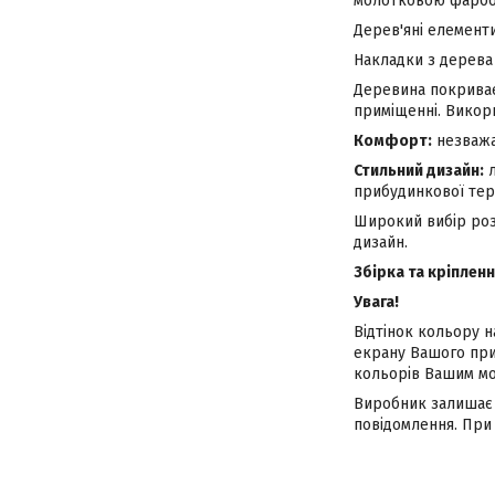
молотковою фарбою
Дерев'яні елементи
Накладки з дерева 
Деревина покриває
приміщенні. Викор
Комфорт:
незважаю
Стильний дизайн:
л
прибудинкової тери
Широкий вибір роз
дизайн.
Збірка та кріпленн
Увага!
Відтінок кольору н
екрану Вашого при
кольорів Вашим мо
Виробник залишає 
повідомлення. При 