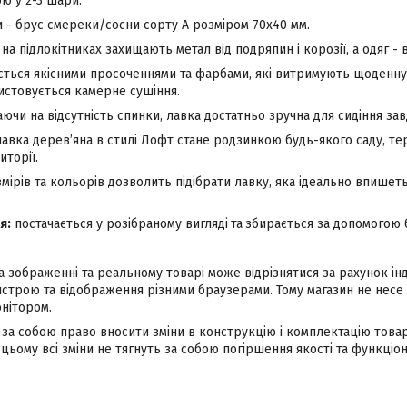
 у 2-3 шари.
 - брус смереки/сосни сорту А розміром 70х40 мм.
на підлокітниках захищають метал від подряпин і корозії, а одяг -
ться якісними просоченнями та фарбами, які витримують щоденну 
истовується камерне сушіння.
чи на відсутність спинки, лавка достатньо зручна для сидіння завд
авка дерев’яна в стилі Лофт стане родзинкою будь-якого саду, тер
торії.
мірів та кольорів дозволить підібрати лавку, яка ідеально впише
я:
постачається у розібраному вигляді
та
збирається за допомогою бо
а зображенні та реальному товарі може відрізнятися за рахунок і
строю та відображення різними браузерами. Тому магазин не несе 
нітором.
за собою право вносити зміни в конструкцію і комплектацію това
цьому всі зміни не тягнуть за собою погіршення якості та функціон