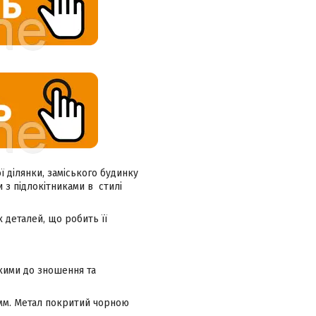
ї ділянки, заміського будинку
 з підлокітниками в стилі
 деталей, що робить її
йкими до зношення та
 мм. Метал покритий чорною