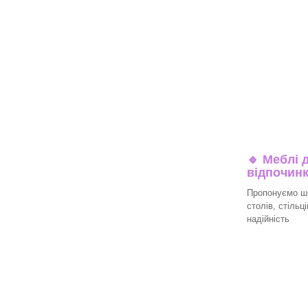
🔹
Меблі д
відпочин
Пропонуємо ши
столів, стільц
надійність