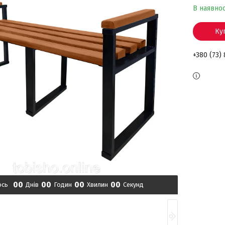
В наявнос
Ку
+380 (73)
0
0
0
0
0
0
0
0
ось
Днів
Годин
Хвилин
Секунд