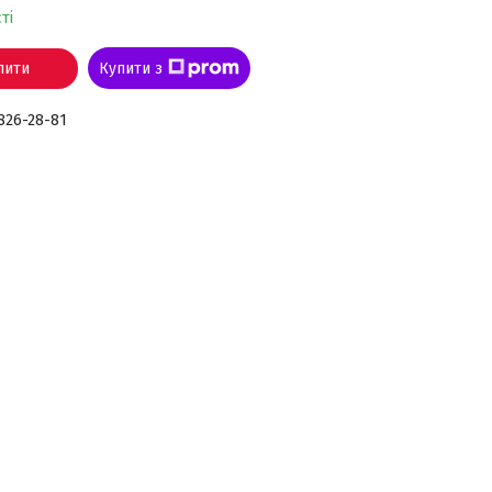
ті
пити
Купити з
 826-28-81