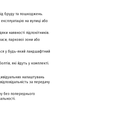
 від бруду та пошкоджень.
експлуатацію на вулиці або
яки наявності підлокітників.
аси, паркової зони або
ться у будь-який ландшафтний
лтів, які йдуть у комплекті.
ндивідуальних налаштувань
відповідальність за передачу
ру без попереднього
альності.