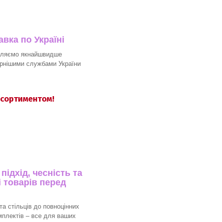
вка по Україні
вляємо якнайшвидше
рнішими службами України
асортиментом!
ідхід, чесність та
 товарів перед
та стільців до повноцінних
мплектів – все для ваших