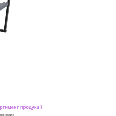
тимент продукції
дставлені: