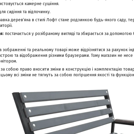
истовується камерне сушіння.
ля сидіння та відпочинку.
авка дерев’яна в стилі Лофт стане родзинкою будь-якого саду, тер
торії.
я:
постачається у розібраному вигляді
та
збирається за допомогою бо
а зображенні та реальному товарі може відрізнятися за рахунок і
строю та відображення різними браузерами. Тому магазин не несе 
нітором.
за собою право вносити зміни в конструкцію і комплектацію това
цьому всі зміни не тягнуть за собою погіршення якості та функціон