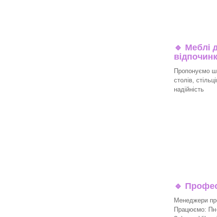
🔹
Меблі д
відпочин
Пропонуємо ши
столів, стільц
надійність
🔹
Професі
Менеджери про
Працюємо: Пн-П