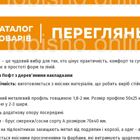
 – це чудовий вибір для тих, хто цінує практичність, комфорт та суч
є в простоті форм та ліній.
и Лофт з дерев’яними накладками
ічність:
виготовляється з якісних матеріалів, що робить виріб сті
цний металевий профіль товщиною 1,8-2 мм. Розмір профілю 50х25
 у 2-3 шари.
ь додаткову опору посередині.
 - брус смереки/сосни сорту А розміром 70х40 мм.
на підлокітниках захищають метал від подряпин і корозії, а одяг -
ться якісними просоченнями та фарбами, які витримують щоденну 