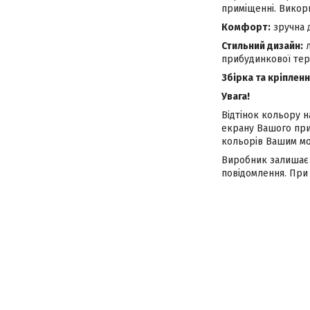
приміщенні. Викор
Комфорт:
зручна д
Стильний дизайн:
л
прибудинкової тери
Збірка та кріпленн
Увага!
Відтінок кольору н
екрану Вашого при
кольорів Вашим мо
Виробник залишає 
повідомлення. При 