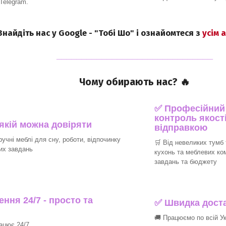
 Telegram.
 Знайдіть нас у Google - "Тобі Шо" і ознайомтеся з
усім 
_______________________________
Чому обирають нас? 🔥
✅ Професійний п
контроль якості
 якій можна довіряти
відправкою
ручні меблі для сну, роботи, відпочинку
🛒 Від невеликих тумб 
их завдань
кухонь та меблевих ко
завдань та бюджету
ння 24/7 - просто та
✅ Швидка доста
🚚 Працюємо по всій Ук
рацює 24/7