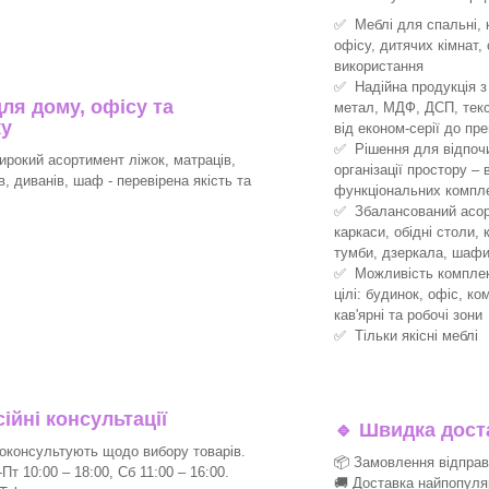
✅ Меблі для спальні, к
офісу, дитячих кімнат,
використання
✅ Надійна продукція з 
ля дому, офісу та
метал, МДФ, ДСП, текс
ку
від економ-серії до пре
✅ Рішення для відпочин
рокий асортимент ліжок, матраців,
організації простору –
ів, диванів, шаф - перевірена якість та
функціональних компле
✅ Збалансований асорт
каркаси, обідні столи, 
тумби, дзеркала, шафи
✅ Можливість комплект
цілі: будинок, офіс, ко
кав'ярні та робочі зони
✅ Тільки якісні меблі
йні консультації
🔹
Швидка доста
консультують щодо вибору товарів.
📦 Замовлення відпра
т 10:00 – 18:00, Сб 11:00 – 16:00.
🚚 Доставка найпопуля