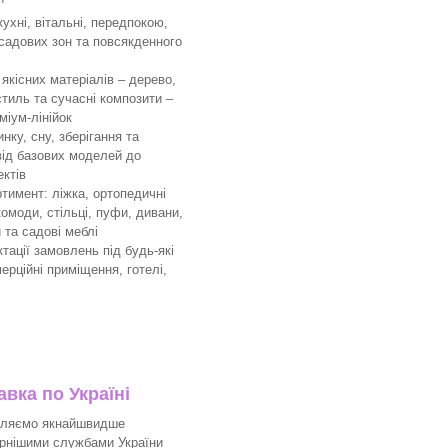
ухні, вітальні, передпокою,
 садових зон та повсякденного
якісних матеріалів – дерево,
тиль та сучасні композити –
міум-лінійок
ку, сну, зберігання та
 від базових моделей до
ктів
имент: ліжка, ортопедичні
комоди, стільці, пуфи, дивани,
 та садові меблі
ації замовлень під будь-які
мерційні приміщення, готелі,
вка по Україні
вляємо якнайшвидше
рнішими службами України