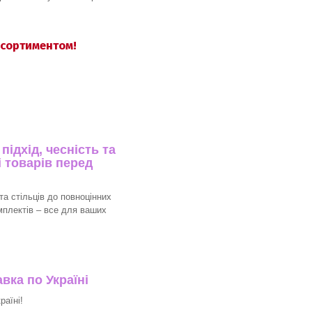
асортиментом!
ідхід, чесність та
 товарів перед
та стільців до повноцінних
мплектів – все для ваших
вка по Україні
раїні!