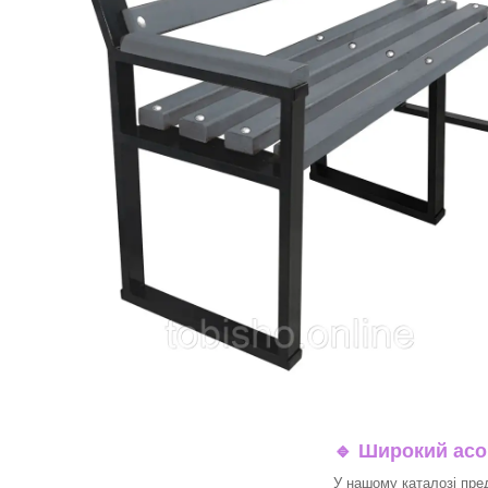
🔹
Широкий асор
У нашому каталозі пре