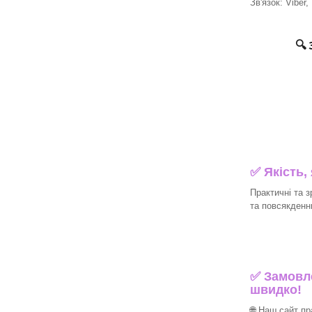
Зв'язок: Viber,
🔍
✅ Якість,
Практичні та з
та повсякденн
✅ Замовле
швидко!
🌐 Наш сайт п