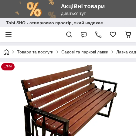
Tobi SHO - створюємо простір, який надихає
Товари та послуги
Садові та паркові лавки
Лавка сад
–7%