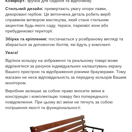
Комфорт:
зручна для сидіння та відпочинку.
Стильний дизайн:
привертають увагу опори лавки,
декоровані гербом. Ця витончена деталь робить виріб
справжнім витвором мистецтва, який стане стильним
акцентом будь-якого саду, тераси, паркової зони або
прибудинкової території.
Збірка та кріплення:
постачається у розібраному вигляді
та
збирається за допомогою болтів, які йдуть у комплекті.
Увага!
Відтінок кольору на зображенні та реальному товарі може
відрізнятися за рахунок індивідуальних налаштувань екрану
Вашого пристрою та відображення різними браузерами. Тому
магазин не несе відповідальність за передачу кольорів Вашим
монітором.
Виробник залишає за собою право вносити зміни в
конструкцію і комплектацію товару без попереднього
повідомлення. При цьому всі зміни не тягнуть за собою
погіршення якості та функціональності.