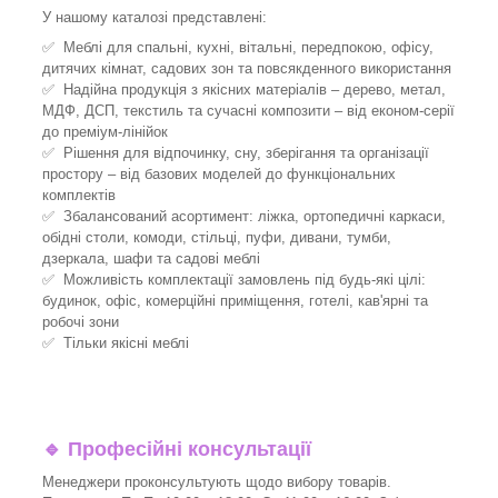
У нашому каталозі представлені:
✅ Меблі для спальні, кухні, вітальні, передпокою, офісу,
дитячих кімнат, садових зон та повсякденного використання
✅ Надійна продукція з якісних матеріалів – дерево, метал,
МДФ, ДСП, текстиль та сучасні композити – від економ-серії
до преміум-лінійок
✅ Рішення для відпочинку, сну, зберігання та організації
простору – від базових моделей до функціональних
комплектів
✅ Збалансований асортимент: ліжка, ортопедичні каркаси,
обідні столи, комоди, стільці, пуфи, дивани, тумби,
дзеркала, шафи та садові меблі
✅ Можливість комплектації замовлень під будь-які цілі:
будинок, офіс, комерційні приміщення, готелі, кав'ярні та
робочі зони
✅ Тільки якісні меблі
🔹
Професійні консультації
Менеджери проконсультують щодо вибору товарів.