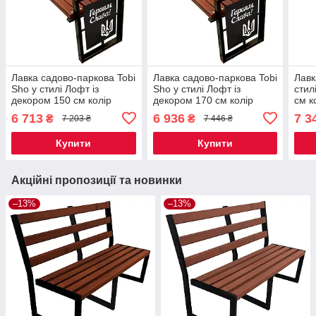
Лавка садово-паркова Tobi
Лавка садово-паркова Tobi
Лавк
Sho у стилі Лофт із
Sho у стилі Лофт із
стил
декором 150 см колір
декором 170 см колір
см к
макасар
макасар
6 713
6 936
7 3
₴
₴
7 203 ₴
7 446 ₴
Купити
Купити
Акційні пропозиції та новинки
–13%
–13%