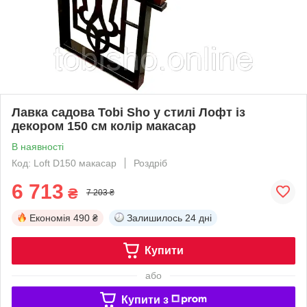
Лавка садова Tobi Sho у стилі Лофт із
декором 150 см колір макасар
В наявності
Код: Loft D150 макасар
Роздріб
6 713
₴
7 203 ₴
Економія
490 ₴
Залишилось
24 дні
Купити
або
Купити з