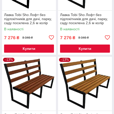
Лавка Tobi Sho Лофт без
Лавка Tobi Sho Лофт без
підлокітників для дачі, парку,
підлокітників для дачі, парку,
саду посилена 2,6 м колір
саду посилена 2,6 м колір
каштан
черешня
В наявності
В наявності
7 276
7 276
₴
₴
8 346 ₴
8 346 ₴
Купити
Купити
–13%
–13%