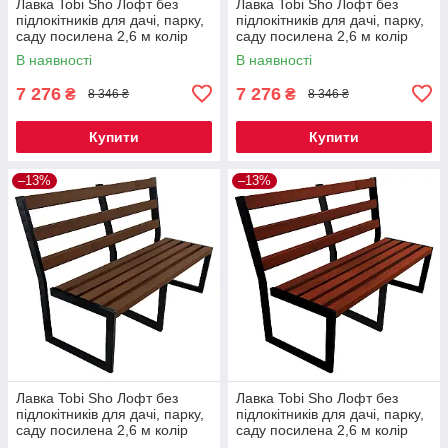
Лавка Tobi Sho Лофт без
Лавка Tobi Sho Лофт без
підлокітників для дачі, парку,
підлокітників для дачі, парку,
саду посилена 2,6 м колір
саду посилена 2,6 м колір
макасар
дуб
В наявності
В наявності
7 276
7 276
₴
₴
8 346 ₴
8 346 ₴
Купити
Купити
–13%
–13%
Лавка Tobi Sho Лофт без
Лавка Tobi Sho Лофт без
підлокітників для дачі, парку,
підлокітників для дачі, парку,
саду посилена 2,6 м колір
саду посилена 2,6 м колір
горіх
махагоній