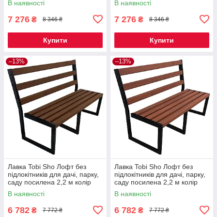
В наявності
В наявності
7 276
7 276
₴
₴
8 346 ₴
8 346 ₴
Купити
Купити
–13%
–13%
Лавка Tobi Sho Лофт без
Лавка Tobi Sho Лофт без
підлокітників для дачі, парку,
підлокітників для дачі, парку,
саду посилена 2,2 м колір
саду посилена 2,2 м колір
горіх
черешня
В наявності
В наявності
6 782
6 782
₴
₴
7 772 ₴
7 772 ₴