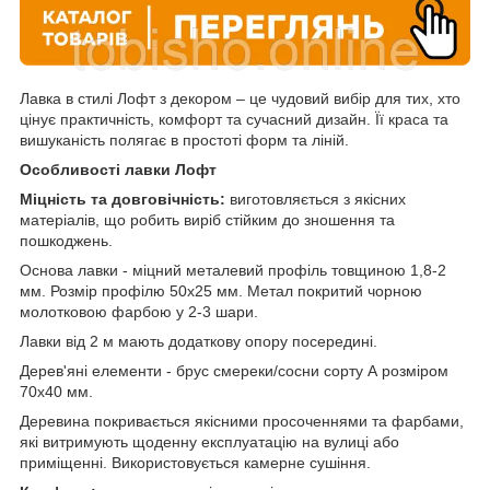
Лавка в стилі Лофт з декором – це чудовий вибір для тих, хто
цінує практичність, комфорт та сучасний дизайн. Її краса та
вишуканість полягає в простоті форм та ліній.
Особливості лавки Лофт
Міцність та довговічність:
виготовляється з якісних
матеріалів, що робить виріб стійким до зношення та
пошкоджень.
Основа лавки - міцний металевий профіль товщиною 1,8-2
мм. Розмір профілю 50х25 мм. Метал покритий чорною
молотковою фарбою у 2-3 шари.
Лавки від 2 м мають додаткову опору посередині.
Дерев'яні елементи - брус смереки/сосни сорту А розміром
70х40 мм.
Деревина покривається якісними просоченнями та фарбами,
які витримують щоденну експлуатацію на вулиці або
приміщенні. Використовується камерне сушіння.