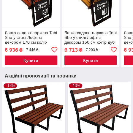
Лавка садово-паркова Tobi
Лавка садово-паркова Tobi
Лавк
Sho у стилі Лофт із
Sho у стилі Лофт із
Sho 
декором 170 см колір
декором 150 см колір дуб
деко
махагоній
горі
6 936
6 713
6 9
₴
₴
7 446 ₴
7 203 ₴
Купити
Купити
Акційні пропозиції та новинки
–13%
–13%