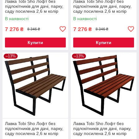
Лавка Tobi Sho Лофт без
Лавка Tobi Sho Лофт без
підлокітників для дачі, парку,
підлокітників для дачі, парку,
саду посилена 2,6 м колір
саду посилена 2,6 м колір
макасар
дуб
В наявності
В наявності
7 276
7 276
₴
₴
8 346 ₴
8 346 ₴
Купити
Купити
–13%
–13%
Лавка Tobi Sho Лофт без
Лавка Tobi Sho Лофт без
підлокітників для дачі, парку,
підлокітників для дачі, парку,
саду посилена 2,6 м колір
саду посилена 2,6 м колір
горіх
махагоній