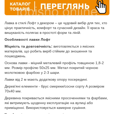
Лавка в стилі Лофт з декором – це чудовий вибір для тих, хто
цінує практичність, комфорт та сучасний дизайн. Її краса та
вишуканість полягає в простоті форм та ліній.
Особливості лавки Лофт
Міцність та довговічність:
виготовляється з якісних
матеріалів, що робить виріб стійким до зношення та
пошкоджень.
Основа лавки - міцний металевий профіль товщиною 1,8-2
мм. Розмір профілю 50х25 мм. Метал покритий чорною
молотковою фарбою у 2-3 шари.
Лавки від 2 м мають додаткову опору посередині.
Дерев'яні елементи - брус смереки/сосни сорту А розміром
70х40 мм.
Деревина покривається якісними просоченнями та фарбами,
які витримують щоденну експлуатацію на вулиці або
приміщенні. Використовується камерне сушіння.