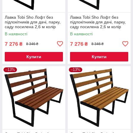
Лавка Tobi Sho Лофт без
Лавка Tobi Sho Лофт без
підлокітників для дачі, парку,
підлокітників для дачі, парку,
саду посилена 2,6 м колір
саду посилена 2,6 м колір
каштан
черешня
В наявності
В наявності
7 276
7 276
₴
₴
8 346 ₴
8 346 ₴
Купити
Купити
–13%
–13%