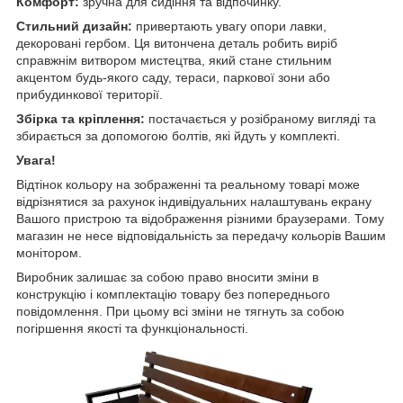
Комфорт:
зручна для сидіння та відпочинку.
Стильний дизайн:
привертають увагу опори лавки,
декоровані гербом. Ця витончена деталь робить виріб
справжнім витвором мистецтва, який стане стильним
акцентом будь-якого саду, тераси, паркової зони або
прибудинкової території.
Збірка та кріплення:
постачається у розібраному вигляді
та
збирається за допомогою болтів, які йдуть у комплекті.
Увага!
Відтінок кольору на зображенні та реальному товарі може
відрізнятися за рахунок індивідуальних налаштувань екрану
Вашого пристрою та відображення різними браузерами. Тому
магазин не несе відповідальність за передачу кольорів Вашим
монітором.
Виробник залишає за собою право вносити зміни в
конструкцію і комплектацію товару без попереднього
повідомлення. При цьому всі зміни не тягнуть за собою
погіршення якості та функціональності.