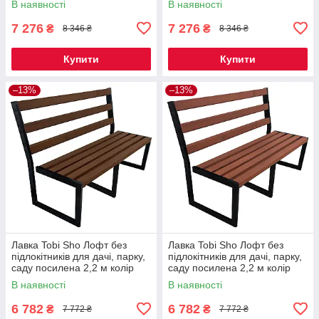
В наявності
В наявності
7 276
7 276
₴
₴
8 346 ₴
8 346 ₴
Купити
Купити
–13%
–13%
Лавка Tobi Sho Лофт без
Лавка Tobi Sho Лофт без
підлокітників для дачі, парку,
підлокітників для дачі, парку,
саду посилена 2,2 м колір
саду посилена 2,2 м колір
горіх
черешня
В наявності
В наявності
6 782
6 782
₴
₴
7 772 ₴
7 772 ₴