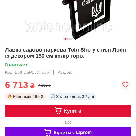
Лавка садово-паркова Tobi Sho у стилі Лофт
із декором 150 см колір горіх
В наявності
Код: Loft DSP150 горіх
Роздріб
6 713
₴
7 203 ₴
Економія
490 ₴
Залишилось
32 дні
Купити
або
Купити з