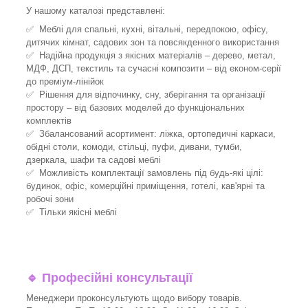
У нашому каталозі представлені:
✅ Меблі для спальні, кухні, вітальні, передпокою, офісу,
дитячих кімнат, садових зон та повсякденного використання
✅ Надійна продукція з якісних матеріалів – дерево, метал,
МДФ, ДСП, текстиль та сучасні композити – від економ-серії
до преміум-лінійок
✅ Рішення для відпочинку, сну, зберігання та організації
простору – від базових моделей до функціональних
комплектів
✅ Збалансований асортимент: ліжка, ортопедичні каркаси,
обідні столи, комоди, стільці, пуфи, дивани, тумби,
дзеркала, шафи та садові меблі
✅ Можливість комплектації замовлень під будь-які цілі:
будинок, офіс, комерційні приміщення, готелі, кав'ярні та
робочі зони
✅ Тільки якісні меблі
🔹
Професійні консультації
Менеджери проконсультують щодо вибору товарів.