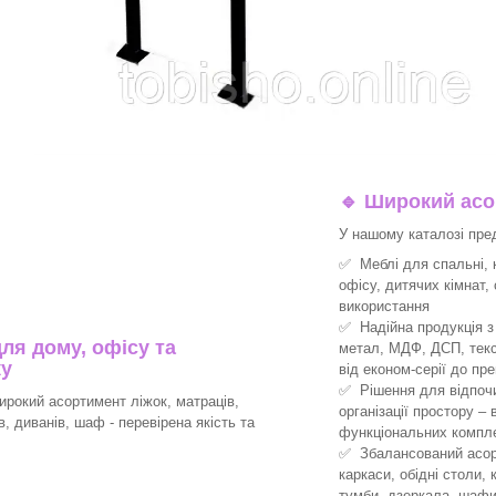
🔹
Широкий асор
У нашому каталозі пре
✅ Меблі для спальні, к
офісу, дитячих кімнат,
використання
✅ Надійна продукція з 
ля дому, офісу та
метал, МДФ, ДСП, текс
ку
від економ-серії до пре
✅ Рішення для відпочин
рокий асортимент ліжок, матраців,
організації простору –
ів, диванів, шаф - перевірена якість та
функціональних компле
✅ Збалансований асорт
каркаси, обідні столи, 
тумби, дзеркала, шафи