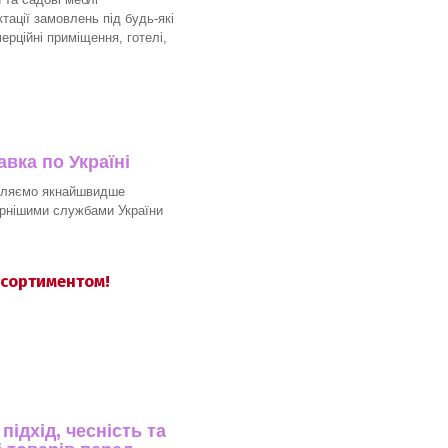
ації замовлень під будь-які
мерційні приміщення, готелі,
вка по Україні
вляємо якнайшвидше
рнішими службами України
асортиментом!
ідхід, чесність та