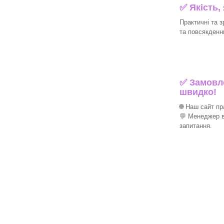
✅ Якість,
Практичні та з
та повсякденн
✅ Замовле
швидко!
🌐 Наш сайт п
💬 Менеджер в
запитання.