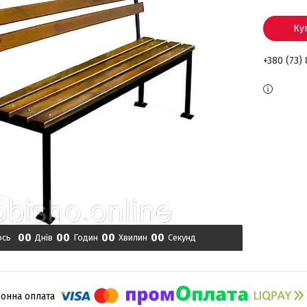
Ку
+380 (73)
0
0
0
0
0
0
0
0
ось
Днів
Годин
Хвилин
Секунд