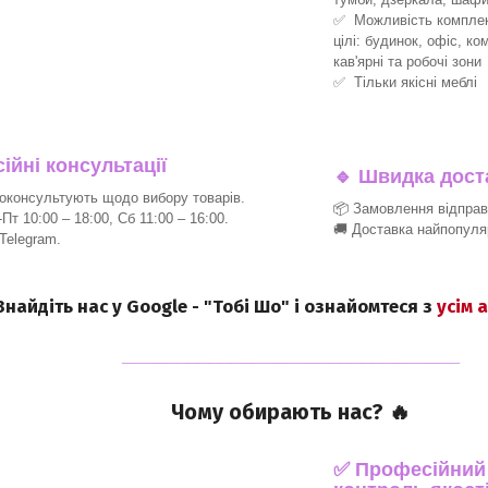
✅ Можливість комплект
цілі: будинок, офіс, ко
кав'ярні та робочі зони
✅ Тільки якісні меблі
йні консультації
🔹
Швидка доста
консультують щодо вибору товарів.
📦 Замовлення відпра
т 10:00 – 18:00, Сб 11:00 – 16:00.
🚚 Доставка найпопуля
 Telegram.
 Знайдіть нас у Google - "Тобі Шо" і ознайомтеся з
усім 
_______________________________
Чому обирають нас? 🔥
✅ Професійний п