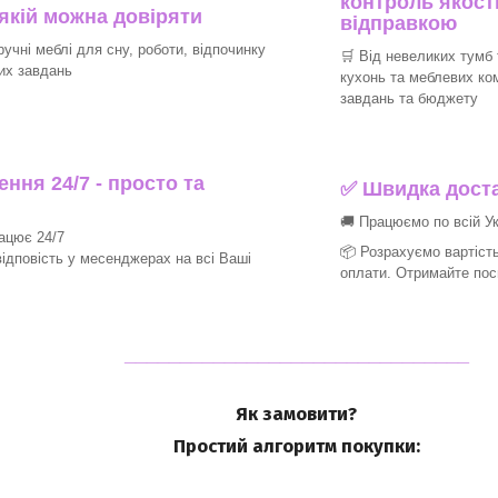
контроль якості
 якій можна довіряти
відправкою
ручні меблі для сну, роботи, відпочинку
🛒 Від невеликих тумб 
их завдань
кухонь та меблевих ко
завдань та бюджету
ння 24/7 - просто та
✅ Швидка доста
🚚 Працюємо по всій Ук
рацює 24/7
📦 Розрахуємо вартість
ідповість у месенджерах на всі Ваші
оплати. Отримайте пос
_______________________________
Як замовити?
Простий алгоритм покупки: