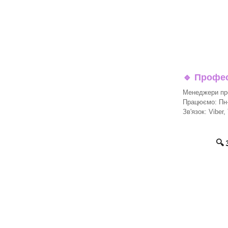
🔹
Професі
Менеджери про
Працюємо: Пн-П
Зв'язок: Viber,
🔍