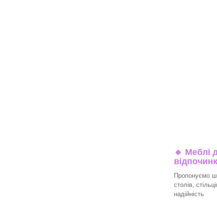
🔹
Меблі д
відпочин
Пропонуємо ши
столів, стільц
надійність