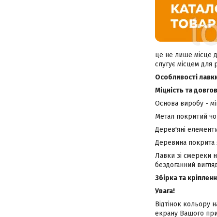
це не лише місце д
слугує місцем для р
Особливості лавк
Міцність та довгов
Основа виробу - м
Метал покритий ч
Дерев'яні елементи
Деревина покрита 
Лавки зі смереки н
бездоганний вигляд
Збірка та кріпленн
Увага!
Відтінок кольору н
екрану Вашого при