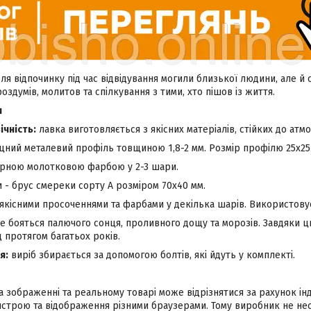
ля відпочинку під час відвідування могили близької людини, але й 
оздумів, молитов та спілкування з тими, хто пішов із життя.
и
ічність:
лавка виготовляється з якісних матеріалів, стійких до атм
іцний металевий профіль товщиною 1,8-2 мм. Розмір профілю 25х25
орною молотковою фарбою у 2-3 шари.
 - брус смереки сорту А розміром 70х40 мм.
якісними просоченнями та фарбами у декілька шарів. Використову
е бояться палючого сонця, проливного дощу та морозів. Завдяки ц
 протягом багатьох років.
я:
виріб збирається за допомогою болтів, які йдуть у комплекті.
а зображенні та реальному товарі може відрізнятися за рахунок і
строю та відображення різними браузерами. Тому виробник не несе