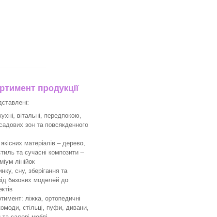
тимент продукції
дставлені:
ухні, вітальні, передпокою,
 садових зон та повсякденного
якісних матеріалів – дерево,
тиль та сучасні композити –
міум-лінійок
ку, сну, зберігання та
 від базових моделей до
ктів
имент: ліжка, ортопедичні
комоди, стільці, пуфи, дивани,
 та садові меблі