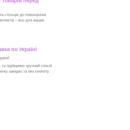
 товарів перед
та стільців до повноцінних
мплектів – все для ваших
вка по Україні
раїні!
 та підберемо зручний спосіб
илку швидко та без клопоту.