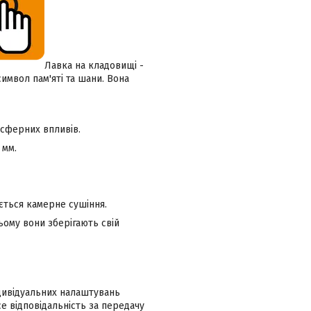
Лавка на кладовищі -
символ пам'яті та шани. Вона
осферних впливів.
 мм.
ється камерне сушіння.
ьому вони зберігають свій
ндивідуальних налаштувань
 відповідальність за передачу