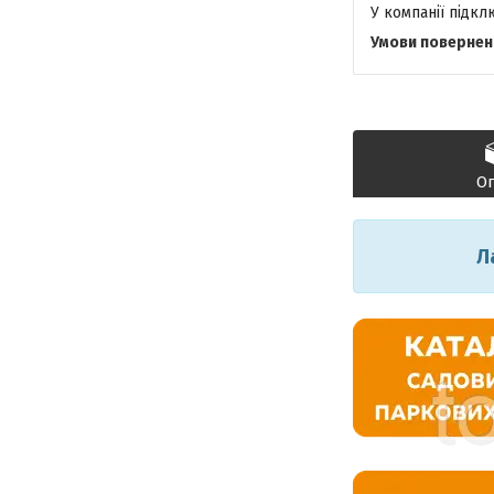
У компанії підк
О
Л