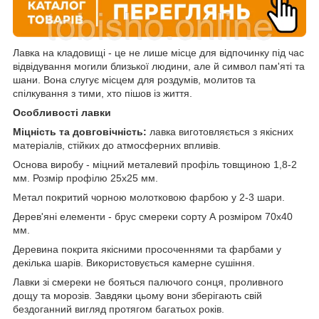
Лавка на кладовищі - це не лише місце для відпочинку під час
відвідування могили близької людини, але й символ пам'яті та
шани. Вона слугує місцем для роздумів, молитов та
спілкування з тими, хто пішов із життя.
Особливості лавки
Міцність та довговічність:
лавка виготовляється з якісних
матеріалів, стійких до атмосферних впливів.
Основа виробу - міцний металевий профіль товщиною 1,8-2
мм. Розмір профілю 25х25 мм.
Метал покритий чорною молотковою фарбою у 2-3 шари.
Дерев'яні елементи - брус смереки сорту А розміром 70х40
мм.
Деревина покрита якісними просоченнями та фарбами у
декілька шарів. Використовується камерне сушіння.
Лавки зі смереки не бояться палючого сонця, проливного
дощу та морозів. Завдяки цьому вони зберігають свій
бездоганний вигляд протягом багатьох років.