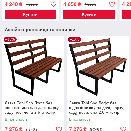
черешня
черешня
дуб
4 240
4 050
4 2
₴
₴
4 505 ₴
4 300 ₴
Купити
Купити
Акційні пропозиції та новинки
–13%
–13%
Лавка Tobi Sho Лофт без
Лавка Tobi Sho Лофт без
підлокітників для дачі, парку,
підлокітників для дачі, парку,
саду посилена 2,6 м колір
саду посилена 2,6 м колір
каштан
черешня
В наявності
В наявності
7 276
7 276
₴
₴
8 346 ₴
8 346 ₴