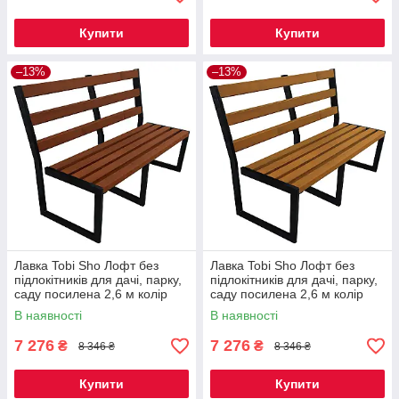
Купити
Купити
–13%
–13%
Лавка Tobi Sho Лофт без
Лавка Tobi Sho Лофт без
підлокітників для дачі, парку,
підлокітників для дачі, парку,
саду посилена 2,6 м колір
саду посилена 2,6 м колір
макасар
дуб
В наявності
В наявності
7 276
7 276
₴
₴
8 346 ₴
8 346 ₴
Купити
Купити