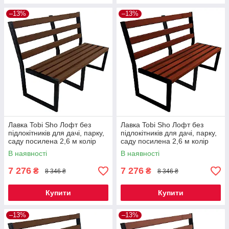
–13%
–13%
Лавка Tobi Sho Лофт без
Лавка Tobi Sho Лофт без
підлокітників для дачі, парку,
підлокітників для дачі, парку,
саду посилена 2,6 м колір
саду посилена 2,6 м колір
горіх
махагоній
В наявності
В наявності
7 276
7 276
₴
₴
8 346 ₴
8 346 ₴
Купити
Купити
–13%
–13%