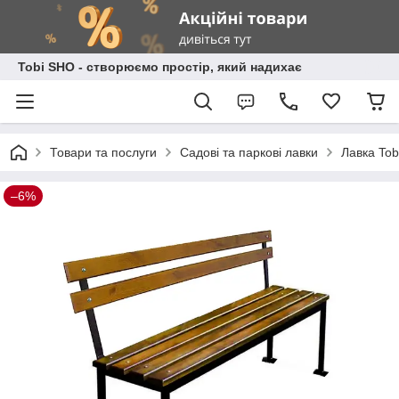
Tobi SHO - створюємо простір, який надихає
Товари та послуги
Садові та паркові лавки
Лавка Tob
–6%