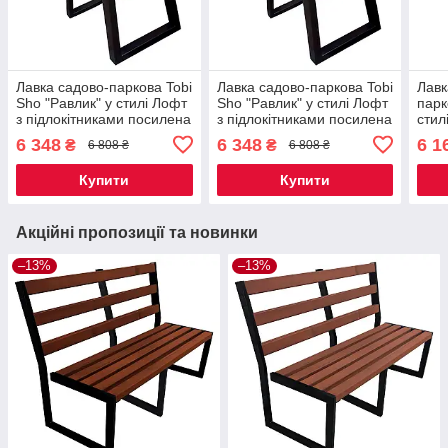
Лавка садово-паркова Tobi
Лавка садово-паркова Tobi
Лавк
Sho "Равлик" у стилі Лофт
Sho "Равлик" у стилі Лофт
парк
з підлокітниками посилена
з підлокітниками посилена
стил
2 м колір черешня
2 м колір горіх
6 348
6 348
6 1
₴
₴
6 808 ₴
6 808 ₴
Купити
Купити
Акційні пропозиції та новинки
–13%
–13%