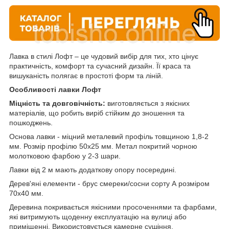
Лавка в стилі Лофт – це чудовий вибір для тих, хто цінує
практичність, комфорт та сучасний дизайн. Її краса та
вишуканість полягає в простоті форм та ліній.
Особливості лавки Лофт
Міцність та довговічність:
виготовляється з якісних
матеріалів, що робить виріб стійким до зношення та
пошкоджень.
Основа лавки - міцний металевий профіль товщиною 1,8-2
мм. Розмір профілю 50х25 мм. Метал покритий чорною
молотковою фарбою у 2-3 шари.
Лавки від 2 м мають додаткову опору посередині.
Дерев'яні елементи - брус смереки/сосни сорту А розміром
70х40 мм.
Деревина покривається якісними просоченнями та фарбами,
які витримують щоденну експлуатацію на вулиці або
приміщенні. Використовується камерне сушіння.