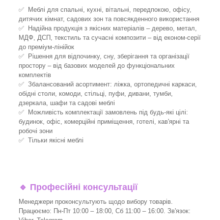
✅ Меблі для спальні, кухні, вітальні, передпокою, офісу,
дитячих кімнат, садових зон та повсякденного використання
✅ Надійна продукція з якісних матеріалів – дерево, метал,
МДФ, ДСП, текстиль та сучасні композити – від економ-серії
до преміум-лінійок
✅ Рішення для відпочинку, сну, зберігання та організації
простору – від базових моделей до функціональних
комплектів
✅ Збалансований асортимент: ліжка, ортопедичні каркаси,
обідні столи, комоди, стільці, пуфи, дивани, тумби,
дзеркала, шафи та садові меблі
✅ Можливість комплектації замовлень під будь-які цілі:
будинок, офіс, комерційні приміщення, готелі, кав'ярні та
робочі зони
✅ Тільки якісні меблі
🔹
Професійні консультації
Менеджери проконсультують щодо вибору товарів.
Працюємо: Пн-Пт 10:00 – 18:00, Сб 11:00 – 16:00. Зв'язок: