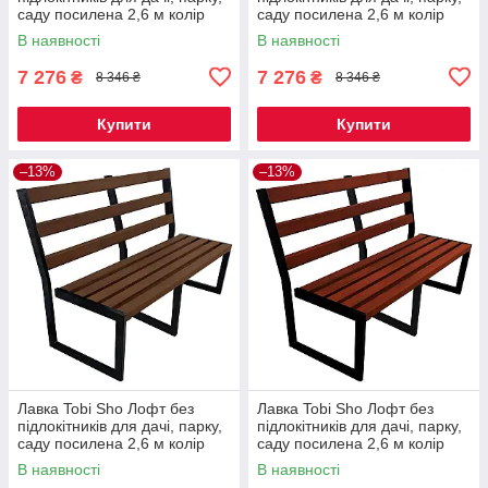
саду посилена 2,6 м колір
саду посилена 2,6 м колір
макасар
дуб
В наявності
В наявності
7 276
7 276
₴
₴
8 346 ₴
8 346 ₴
Купити
Купити
–13%
–13%
Лавка Tobi Sho Лофт без
Лавка Tobi Sho Лофт без
підлокітників для дачі, парку,
підлокітників для дачі, парку,
саду посилена 2,6 м колір
саду посилена 2,6 м колір
горіх
махагоній
В наявності
В наявності