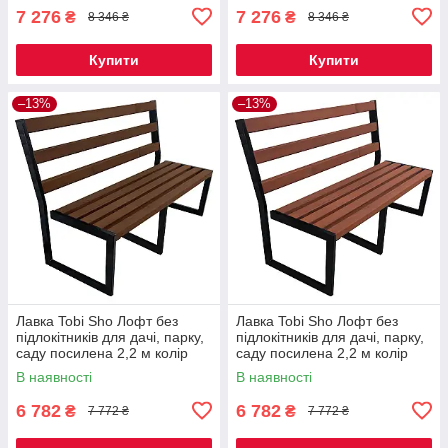
7 276
7 276
₴
₴
8 346 ₴
8 346 ₴
Купити
Купити
–13%
–13%
Лавка Tobi Sho Лофт без
Лавка Tobi Sho Лофт без
підлокітників для дачі, парку,
підлокітників для дачі, парку,
саду посилена 2,2 м колір
саду посилена 2,2 м колір
горіх
черешня
В наявності
В наявності
6 782
6 782
₴
₴
7 772 ₴
7 772 ₴